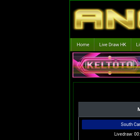
Home
Live Draw HK
L
M
South Car
Livedraw: 00: