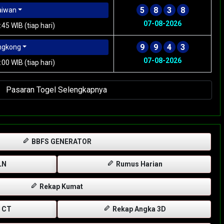
5
8
3
8
aiwan
07-08-2026
:45 WIB (tiap hari)
9
9
4
3
ngkong
07-08-2026
:00 WIB (tiap hari)
Pasaran Togel Selengkapnya
BBFS GENERATOR
LN
Rumus Harian
Rekap Kumat
 CT
Rekap Angka 3D