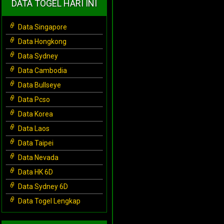
DATA TOGEL HARI INI
Data Singapore
Data Hongkong
Data Sydney
Data Cambodia
Data Bullseye
Data Pcso
Data Korea
Data Laos
Data Taipei
Data Nevada
Data HK 6D
Data Sydney 6D
Data Togel Lengkap