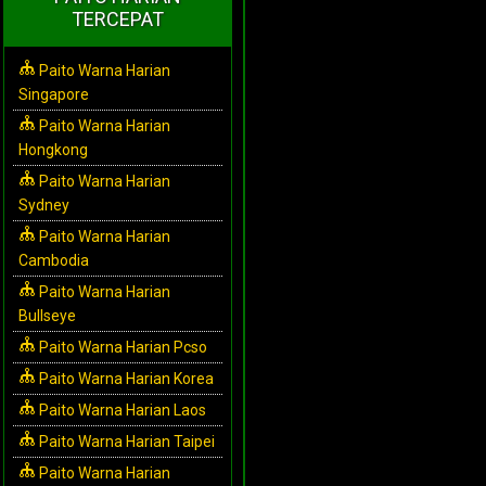
TERCEPAT
Paito Warna Harian
Singapore
Paito Warna Harian
Hongkong
Paito Warna Harian
Sydney
Paito Warna Harian
Cambodia
Paito Warna Harian
Bullseye
Paito Warna Harian Pcso
Paito Warna Harian Korea
Paito Warna Harian Laos
Paito Warna Harian Taipei
Paito Warna Harian