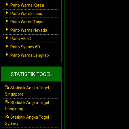
Paito Warna Korea
Paito Warna Laos
Paito Warna Taipei
Paito Warna Nevada
Paito HK 6D
Paito Sydney 6D
Paito Warna Lengkap
STATISTIK TOGEL
Statistik Angka Togel
Singapore
Statistik Angka Togel
Hongkong
Statistik Angka Togel
Sydney