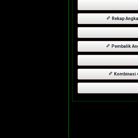
Rekap Angka
Pembalik An
Kombinasi 