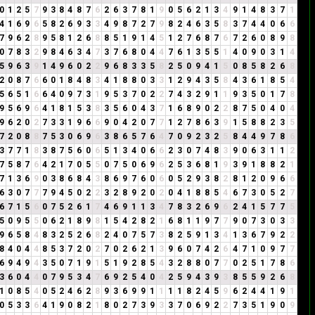
0
1
2
5
7
9
3
8
4
8
7
6
2
6
3
7
8
1
9
0
5
6
2
1
3
4
9
1
4
8
3
7
1
4
1
6
9
6
5
8
2
6
9
3
3
4
9
8
7
2
7
9
8
2
4
6
3
5
8
3
7
4
4
0
6
6
7
9
6
2
8
9
5
8
1
2
6
8
8
5
1
9
1
4
5
1
2
7
6
8
7
6
7
2
6
0
8
9
8
0
7
8
3
2
9
8
4
6
3
4
7
3
7
6
8
0
4
4
7
6
1
3
5
5
1
4
0
9
0
3
1
4
5
9
6
3
9
1
4
9
6
0
2
2
9
6
8
3
3
5
8
2
5
0
9
4
1
5
0
8
5
8
2
6
8
2
0
8
7
6
6
0
1
8
4
8
3
4
1
8
8
0
3
3
1
2
9
4
3
5
8
4
3
6
1
8
5
4
5
6
5
1
6
6
4
0
9
7
3
1
9
5
3
7
0
2
2
7
4
3
2
9
1
1
9
3
5
0
1
7
8
9
5
6
9
6
4
1
8
1
5
3
8
3
5
6
0
4
3
7
1
6
8
9
0
2
2
8
7
5
0
4
0
4
9
6
2
0
2
7
3
3
1
9
6
6
9
0
4
2
0
7
7
1
2
7
8
6
3
9
1
5
8
8
2
3
5
7
2
0
8
8
7
5
3
0
6
9
6
3
8
6
5
7
6
4
7
0
9
2
3
2
5
8
4
4
9
7
8
6
3
7
7
1
8
3
8
7
5
6
0
6
5
1
3
4
0
6
6
2
3
0
7
4
8
3
9
0
6
3
1
1
2
7
5
8
7
6
4
2
1
7
0
5
5
0
7
5
0
6
9
6
2
5
3
6
8
1
9
3
9
1
8
8
2
1
7
1
3
6
9
0
3
8
6
8
4
3
8
6
9
7
6
0
6
0
5
2
9
3
8
2
8
1
2
0
9
6
6
6
3
0
7
7
7
9
4
5
0
2
2
3
2
8
9
2
0
2
0
4
1
8
8
5
4
6
7
3
0
5
2
7
6
7
1
5
6
0
7
5
2
6
1
7
4
6
9
1
1
3
4
7
8
3
2
6
9
6
2
4
1
5
7
7
5
5
0
9
5
5
0
6
2
1
8
9
8
1
5
4
2
8
2
1
6
8
1
1
9
7
7
9
0
7
3
0
3
3
9
6
5
8
4
8
3
2
5
2
6
8
2
4
0
7
5
7
3
8
2
5
9
1
3
4
1
3
6
7
9
2
2
8
4
0
4
4
8
5
3
7
2
0
2
7
0
2
6
2
1
3
9
6
0
7
4
2
6
4
7
1
0
9
7
7
6
9
4
9
4
3
5
0
7
1
9
1
5
1
9
2
8
5
4
3
2
8
8
0
7
7
0
2
5
1
7
8
6
3
6
0
4
4
0
7
9
5
3
4
7
6
9
2
5
4
0
4
2
5
9
4
3
9
3
8
5
5
9
2
6
8
1
0
8
5
4
0
5
2
4
6
2
8
9
3
6
9
9
1
1
1
1
8
2
4
5
9
6
2
4
4
1
9
1
0
5
3
3
6
4
1
9
0
8
2
1
8
0
2
7
3
9
3
3
7
0
6
9
2
2
7
3
5
1
9
0
9