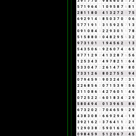
3
9
1
7
7
0
7
9
8
4
6
0
5
5
7
3
5
7
1
9
6
4
1
1
0
9
5
8
7
6
8
1
2
8
1
1
8
0
8
4
1
3
2
7
2
9
7
5
6
9
2
9
1
4
5
8
5
0
3
7
0
7
0
6
5
7
7
1
9
1
1
3
1
5
9
2
5
7
1
3
0
9
1
0
8
4
3
2
2
9
3
0
1
1
7
8
5
1
5
8
8
0
8
0
4
8
2
9
5
5
3
2
9
7
3
1
0
1
1
1
9
4
5
6
2
8
1
3
5
4
3
5
0
6
6
9
2
6
0
7
4
2
6
5
8
7
7
1
2
9
2
4
1
3
2
8
7
6
5
6
1
2
5
3
4
3
7
4
9
7
8
2
1
3
6
4
5
3
3
0
4
7
2
2
6
1
4
7
9
7
8
0
7
3
3
1
2
6
8
8
0
2
7
5
5
1
9
4
0
7
9
4
5
9
5
9
0
3
2
4
7
2
3
1
2
2
6
8
5
6
2
0
7
1
5
3
9
3
5
6
3
1
1
0
8
6
5
4
2
7
6
0
1
1
4
6
0
7
2
5
2
2
4
6
0
1
8
3
4
7
2
9
5
8
0
4
9
4
4
0
1
3
9
6
5
2
8
6
6
7
3
2
0
2
2
7
0
4
6
5
9
5
2
9
4
3
8
3
0
8
8
6
6
9
2
9
4
4
1
8
3
9
2
1
6
2
8
3
7
6
4
1
1
2
2
1
1
2
9
0
3
8
2
5
9
0
1
6
3
9
6
0
0
9
8
4
5
9
5
5
1
2
0
6
7
4
4
5