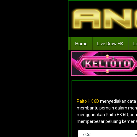
Home
Live Draw HK
L
Paito HK 6D
menyediakan data te
membantu pemain dalam menga
menggunakan Paito HK 6D, pem
memperbesar peluang kemen