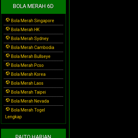
BOLA MERAH 6D
Bola Merah Singapore
Bola Merah HK
Bola Merah Sydney
Bola Merah Cambodia
Bola Merah Bullseye
Bola Merah Pcso
Bola Merah Korea
Bola Merah Laos
Bola Merah Taipei
Bola Merah Nevada
Bola Merah Togel
Lengkap
PAITO HARIAN