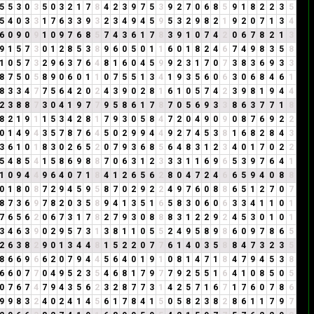
5
5
3
0
3
5
0
3
2
1
7
8
4
2
3
9
7
5
3
9
2
7
0
6
8
5
9
1
8
2
2
3
5
5
4
0
3
3
1
7
6
3
3
9
3
2
3
4
9
4
5
9
5
3
2
9
8
2
1
9
2
0
7
1
3
4
6
0
9
0
9
1
0
9
7
6
8
5
7
4
3
6
1
7
8
3
9
1
0
7
4
2
0
6
7
8
2
1
3
9
1
5
7
3
0
1
2
8
5
3
8
9
6
0
5
0
1
1
6
0
1
8
2
4
6
7
4
9
8
3
5
8
1
0
5
7
3
2
9
6
3
7
6
4
8
1
6
0
4
5
9
9
2
3
1
7
0
7
3
8
3
6
9
3
3
8
7
5
0
5
8
9
0
6
0
1
1
0
7
5
5
1
3
4
1
9
3
5
6
0
6
3
0
6
8
4
6
1
8
3
3
4
7
7
5
6
4
2
0
2
4
3
9
0
2
8
1
6
1
0
5
7
4
2
3
9
8
1
9
4
4
2
3
8
8
7
3
0
4
1
9
7
7
9
5
8
6
1
7
8
7
0
5
6
9
3
3
8
6
3
7
7
1
8
8
2
1
9
1
1
5
3
4
2
8
1
7
9
3
0
5
8
4
7
2
0
4
9
0
9
0
8
7
6
9
2
2
0
1
4
9
4
3
5
7
8
7
6
4
5
0
2
9
9
4
4
9
2
7
4
5
3
8
1
6
8
2
8
4
3
3
6
1
0
1
8
3
0
2
6
5
2
0
7
9
3
6
8
5
6
4
8
3
1
2
3
4
0
1
7
0
2
2
5
4
8
5
4
1
5
8
6
9
8
8
7
0
6
3
1
2
3
3
3
1
1
6
9
6
5
3
9
7
6
4
1
1
0
9
4
4
9
6
4
0
7
1
8
4
1
2
6
5
6
2
8
0
4
7
2
4
6
6
5
9
4
0
8
8
0
1
8
0
8
7
2
9
4
5
9
5
8
7
0
2
9
2
2
4
9
7
6
0
8
8
6
5
1
2
7
0
7
8
7
3
6
9
7
8
2
0
3
5
8
9
4
1
3
5
1
6
5
8
3
0
6
0
6
3
3
4
1
1
0
1
7
6
5
6
2
0
6
7
3
1
7
8
2
7
9
3
0
8
8
8
3
1
2
2
9
2
4
5
3
0
1
0
1
3
4
6
3
9
0
2
9
5
7
3
1
3
8
1
1
0
5
5
2
4
9
5
8
9
8
6
0
9
7
8
6
5
2
6
3
8
2
9
0
1
3
4
4
8
1
5
2
2
0
7
7
6
1
4
0
3
5
8
8
4
7
3
2
3
5
8
6
6
9
6
6
2
0
7
9
4
4
5
6
4
0
1
9
1
0
8
1
4
7
1
8
4
7
9
4
5
3
8
6
6
0
7
7
0
4
9
5
2
3
5
4
6
8
1
7
9
7
7
9
2
5
5
1
6
4
1
0
8
5
0
5
0
7
6
7
4
7
9
4
3
5
6
2
3
2
8
7
7
3
1
4
2
5
7
1
6
7
1
7
6
0
7
8
6
9
9
8
3
2
4
0
2
4
1
4
5
6
1
7
8
4
1
5
0
5
8
2
3
8
2
8
6
1
1
7
9
7