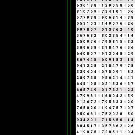
6
3
6
1
8
8
7
1
2
9
0
5
8
4
5
0
8
1
0
7
6
9
6
7
3
4
1
0
1
1
0
6
5
7
7
9
3
8
2
9
0
6
8
1
4
5
3
8
0
5
3
1
0
3
3
1
4
9
0
7
6
4
2
6
9
9
7
8
0
7
7
0
1
3
7
6
2
8
4
0
5
6
7
6
8
2
1
8
0
2
3
5
4
9
1
4
2
5
0
9
7
6
4
7
9
0
8
1
5
6
3
2
5
0
9
6
5
8
4
3
1
8
4
7
6
4
5
6
6
4
0
8
0
7
7
9
1
2
0
4
8
3
2
9
8
6
7
4
4
5
9
6
0
9
1
8
3
2
1
5
9
4
1
2
2
8
1
2
1
8
4
7
9
7
7
8
5
3
9
4
0
4
4
0
7
5
0
9
1
1
8
2
2
8
9
7
5
5
1
9
5
6
2
1
4
5
4
1
6
4
5
1
9
5
5
0
2
1
5
3
6
9
3
7
6
6
5
7
4
9
4
0
1
7
3
2
1
3
2
3
4
7
9
9
8
1
9
1
6
8
0
4
2
6
5
9
9
1
2
6
7
2
9
7
9
5
8
3
3
6
2
0
7
6
5
0
2
0
2
1
9
4
7
5
7
3
0
7
9
5
0
6
8
1
9
7
5
2
0
2
8
1
5
0
9
3
4
2
0
1
1
7
1
5
6
5
0
5
1
4
8
0
4
5
1
7
8
3
5
7
8
6
2
8
2
6
4
1
9
0
7
5
3
7
2
8
5
1
1
2
0
4