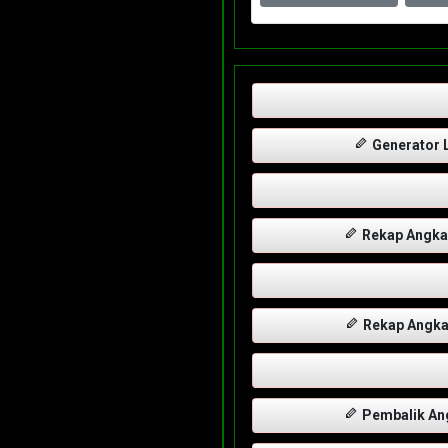
Generator 
Rekap Angka
Rekap Angka
Pembalik An