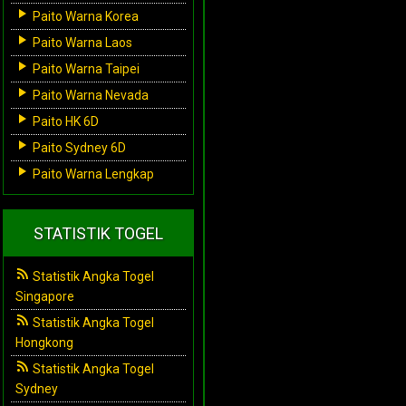
Paito Warna Korea
Paito Warna Laos
Paito Warna Taipei
Paito Warna Nevada
Paito HK 6D
Paito Sydney 6D
Paito Warna Lengkap
STATISTIK TOGEL
Statistik Angka Togel
Singapore
Statistik Angka Togel
Hongkong
Statistik Angka Togel
Sydney