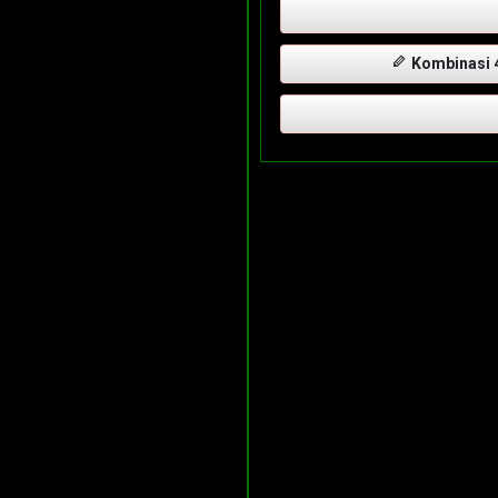
Kombinasi 