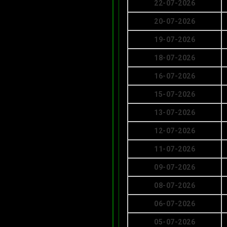
22-07-2026
20-07-2026
19-07-2026
18-07-2026
16-07-2026
15-07-2026
13-07-2026
12-07-2026
11-07-2026
09-07-2026
08-07-2026
06-07-2026
05-07-2026