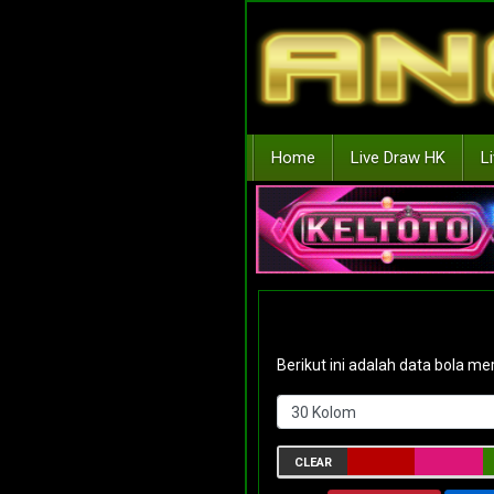
Home
Live Draw HK
L
Berikut ini adalah data bola me
CLEAR