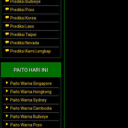
Prediksi Bullseye
Prediksi Pcso
Prediksi Korea
Prediksi Laos
Prediksi Taipei
Prediksi Nevada
Prediksi Kami Lengkap
PAITO HARI INI
Paito Warna Singapore
Paito Warna Hongkong
Paito Warna Sydney
Paito Warna Cambodia
Paito Warna Bullseye
Paito Warna Pcso