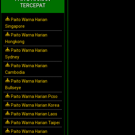
TERCEPAT
Paito Warna Harian
Singapore
Paito Warna Harian
Hongkong
Paito Warna Harian
Sydney
Paito Warna Harian
Cambodia
Paito Warna Harian
Bullseye
Paito Warna Harian Pcso
Paito Warna Harian Korea
Paito Warna Harian Laos
Paito Warna Harian Taipei
Paito Warna Harian