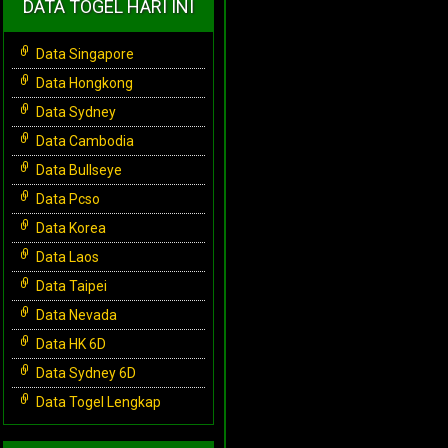
DATA TOGEL HARI INI
Data Singapore
Data Hongkong
Data Sydney
Data Cambodia
Data Bullseye
Data Pcso
Data Korea
Data Laos
Data Taipei
Data Nevada
Data HK 6D
Data Sydney 6D
Data Togel Lengkap