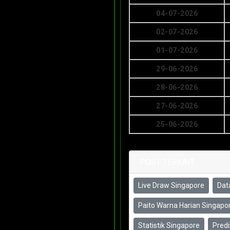
04-07-2026
02-07-2026
01-07-2026
29-06-2026
28-06-2026
27-06-2026
25-06-2026
POST TERKAIT
Live Draw Singapore
Dat
Paito Warna Harian Singapo
Statistik Singapore
Predi