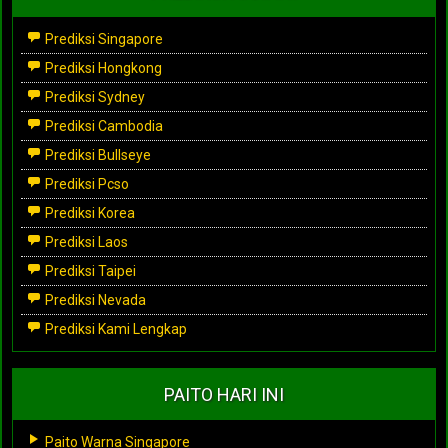
Prediksi Singapore
Prediksi Hongkong
Prediksi Sydney
Prediksi Cambodia
Prediksi Bullseye
Prediksi Pcso
Prediksi Korea
Prediksi Laos
Prediksi Taipei
Prediksi Nevada
Prediksi Kami Lengkap
PAITO HARI INI
Paito Warna Singapore