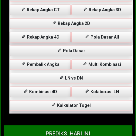
Rekap Angka CT
Rekap Angka 3D
Rekap Angka 2D
Rekap Angka 4D
Pola Dasar All
Pola Dasar
Pembalik Angka
Multi Kombinasi
LN vs DN
Kombinasi 4D
Kolaborasi LN
Kalkulator Togel
PREDIKSI HARI INI