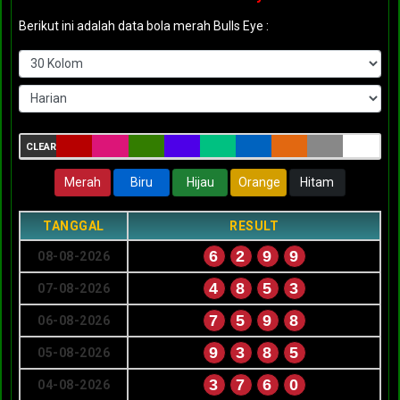
Berikut ini adalah data bola merah Bulls Eye :
CLEAR
Merah
Biru
Hijau
Orange
Hitam
TANGGAL
RESULT
6
2
9
9
08-08-2026
4
8
5
3
07-08-2026
7
5
9
8
06-08-2026
9
3
8
5
05-08-2026
3
7
6
0
04-08-2026