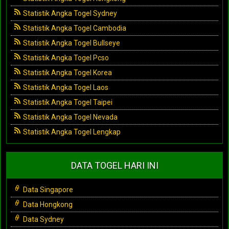
Statistik Angka Togel Sydney
Statistik Angka Togel Cambodia
Statistik Angka Togel Bullseye
Statistik Angka Togel Pcso
Statistik Angka Togel Korea
Statistik Angka Togel Laos
Statistik Angka Togel Taipei
Statistik Angka Togel Nevada
Statistik Angka Togel Lengkap
DATA TOGEL HARI INI
Data Singapore
Data Hongkong
Data Sydney