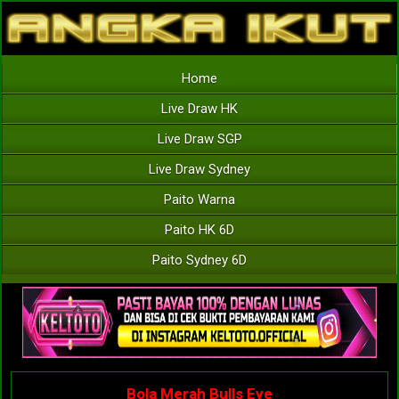
Home
Live Draw HK
Live Draw SGP
Live Draw Sydney
Paito Warna
Paito HK 6D
Paito Sydney 6D
Bola Merah Bulls Eye