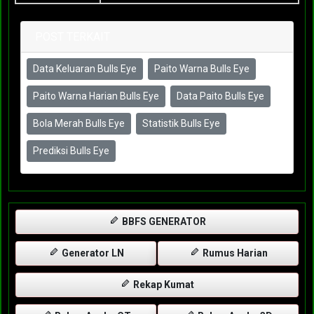
POST TERKAIT
Data Keluaran Bulls Eye
Paito Warna Bulls Eye
Paito Warna Harian Bulls Eye
Data Paito Bulls Eye
Bola Merah Bulls Eye
Statistik Bulls Eye
Prediksi Bulls Eye
BBFS GENERATOR
Generator LN
Rumus Harian
Rekap Kumat