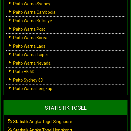
Paito Warna Sydney
Paito Warna Cambodia
Paito Warna Bullseye
Paito Warna Pcso
Paito Warna Korea
Paito Warna Laos
Paito Warna Taipei
Paito Warna Nevada
Paito HK 6D
Paito Sydney 6D
Paito Warna Lengkap
STATISTIK TOGEL
Statistik Angka Togel Singapore
Statistik Angka Togel Hongkong