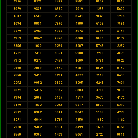
4326
8721
5499
8591
0909
8014
3079
9333
6332
7019
1235
5600
1607
6589
2575
8741
9043
1296
1034
8851
7996
4980
6108
7996
0779
3960
3077
8073
3354
3131
4313
8962
9476
0600
9030
0178
6856
1030
9269
8487
5745
2252
1722
7411
8551
5908
7210
4873
7312
8275
7459
1609
5786
0025
2966
2059
0862
6481
8528
6137
2550
9499
9201
4077
7517
0435
2252
9052
9302
3205
6245
7601
9072
5416
3382
6883
3711
9050
9384
2008
0167
4217
3677
4172
0129
1632
7283
0717
8077
5297
2592
0382
5811
3647
1187
4277
3271
6844
8719
4858
1887
1162
7920
9482
8361
3499
1656
0361
8560
8305
1463
5061
2727
0816