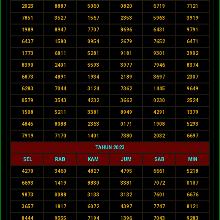
2023
8887
5060
0820
6719
7121
7851
3527
1567
2353
5963
3919
1989
8947
7707
8696
6431
9791
6437
1580
0954
2679
7652
6471
1773
6811
5281
9181
9301
3902
8390
2401
5593
3977
7946
8374
6873
4891
1934
2189
3697
2307
6283
7044
3124
7362
1445
9649
0579
3543
4232
3662
0230
2524
1508
5211
3381
8949
4291
1379
4845
8088
2363
0171
1908
5293
7919
7170
1401
7380
2032
6697
TAHUN 2023
SEL
RAB
KAM
JUM
SAB
MIN
4270
3460
4827
4795
6661
5218
6693
1419
8830
3381
7072
0107
9873
0088
3133
3132
7601
6676
3657
1817
6072
4397
7747
8121
8444
9555
7194
1396
7043
9283