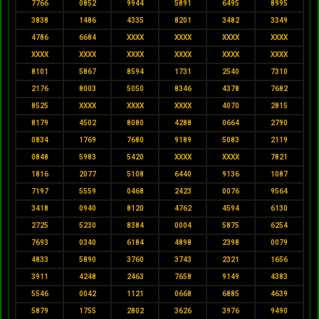
7766
0852
9944
5891
6495
8995
3838
1486
4335
8201
3482
3349
4786
6684
XXXX
XXXX
XXXX
XXXX
XXXX
XXXX
XXXX
XXXX
XXXX
XXXX
8101
5867
8594
1731
2540
7310
2176
8003
5050
8346
4378
7682
8525
XXXX
XXXX
XXXX
4070
2815
8179
4502
8080
4288
0664
2790
0834
1769
7680
9189
5083
2119
0848
5983
5420
XXXX
XXXX
7821
1816
2077
5108
6440
9136
1087
7197
5559
0468
2423
0076
9564
3418
0940
8120
4762
4594
6130
2725
5230
8384
0004
5875
6254
7693
0340
6184
4898
2398
0079
4833
5890
3760
3743
2321
1656
3911
4248
2463
7658
9149
4383
5546
0042
1121
0668
6885
4639
5879
1755
2802
3626
3976
9490