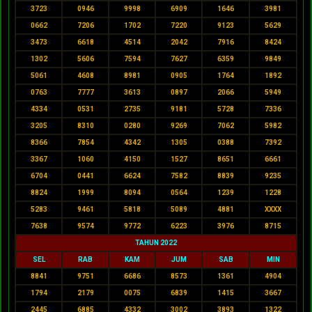
3723
0946
9998
6909
1646
3981
0662
7206
1702
7220
9123
5629
3473
6618
4514
2042
7916
8424
1302
5606
7594
7627
6359
9849
5061
4608
8981
0905
1764
1892
0763
7777
3613
0897
2066
5949
4334
0531
2735
9181
5728
7336
3205
8310
0280
9269
7062
5982
8366
7854
4342
1305
0388
7392
3367
1060
4150
1527
8651
6661
6704
0441
6624
7582
8839
9235
8824
1999
8094
0564
1239
1228
5283
9461
5818
5089
4881
XXXX
7638
9574
9772
6223
3976
8715
TAHUN 2022
SEL
RAB
KAM
JUM
SAB
MIN
8841
9751
6686
8573
1361
4904
1794
2179
0075
6839
1415
3667
2445
6885
4332
3002
3893
1322