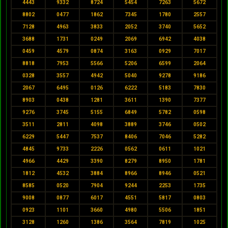
4443
9332
8724
5454
7263
5672
8802
0477
1862
7345
1780
2557
7128
4963
3833
2052
3740
5652
3688
1731
0249
2069
6942
4038
0459
4579
0874
3163
0929
7017
8818
7953
5566
5206
6599
2064
0328
3557
4942
5040
9278
9186
2067
6495
0126
6222
5183
7830
8903
0438
1281
3611
1390
7377
9276
3745
5155
6849
5782
0598
3511
2811
4098
3889
3746
0502
6229
5447
7537
8406
7046
5282
4845
9733
2226
0562
0611
1021
4966
4429
3390
8279
8950
1781
1812
4532
3884
8966
8946
0521
8585
0520
7904
9244
2253
1735
9008
0877
6017
4551
5817
0803
0923
1101
3660
4980
5506
1851
3128
1260
1386
3564
7819
1025