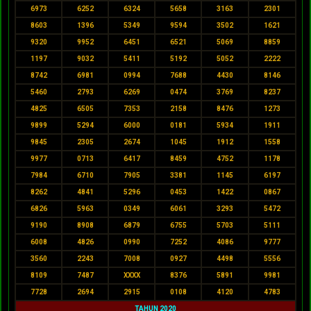
6973
6252
6324
5658
3163
2301
8603
1396
5349
9594
3502
1621
9320
9952
6451
6521
5069
8859
1197
9032
5411
5192
5052
2222
8742
6981
0994
7688
4430
8146
5460
2793
6269
0474
3769
8237
4825
6505
7353
2158
8476
1273
9899
5294
6000
0181
5934
1911
9845
2305
2674
1045
1912
1558
9977
0713
6417
8459
4752
1178
7984
6710
7905
3381
1145
6197
8262
4841
5296
0453
1422
0867
6826
5963
0349
6061
3293
5472
9190
8908
6879
6755
5703
5111
6008
4826
0990
7252
4086
9777
3560
2243
7008
0927
4498
5556
8109
7487
XXXX
8376
5891
9981
7728
2694
2915
0108
4120
4783
TAHUN 2020