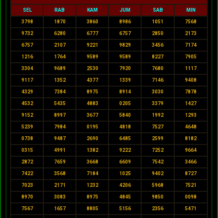
SEL
RAB
KAM
JUM
SAB
MIN
3798
1870
3860
8986
1051
7568
9732
6280
6777
6757
2850
2173
6757
2107
9221
9829
3456
7174
1216
1764
9589
9589
8227
7905
3304
9689
2530
7920
7680
1117
9117
1352
4377
1339
7146
9408
4329
7384
8975
8914
3030
7878
4532
5435
4883
0205
3379
1427
9152
8997
3677
5840
1992
1293
5239
7984
0195
4818
7527
4648
0738
9487
2690
6485
2599
8182
0315
4991
1382
9222
7252
9664
2872
7659
3668
6609
7542
3466
7422
3568
7184
1025
9402
8727
7023
2171
1232
4206
5968
7521
8970
3083
8975
4845
9850
0098
7567
1657
8805
5156
2356
5471