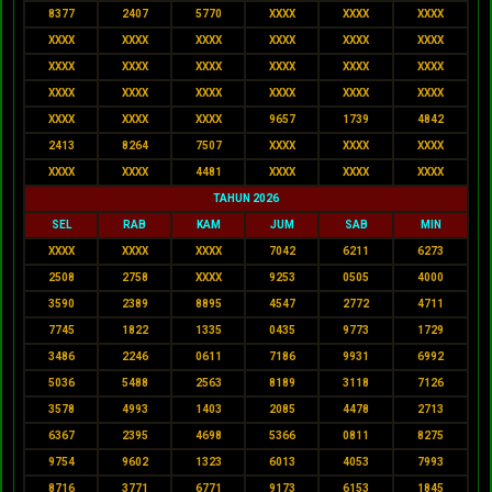
8377
2407
5770
XXXX
XXXX
XXXX
XXXX
XXXX
XXXX
XXXX
XXXX
XXXX
XXXX
XXXX
XXXX
XXXX
XXXX
XXXX
XXXX
XXXX
XXXX
XXXX
XXXX
XXXX
XXXX
XXXX
XXXX
9657
1739
4842
2413
8264
7507
XXXX
XXXX
XXXX
XXXX
XXXX
4481
XXXX
XXXX
XXXX
TAHUN 2026
SEL
RAB
KAM
JUM
SAB
MIN
XXXX
XXXX
XXXX
7042
6211
6273
2508
2758
XXXX
9253
0505
4000
3590
2389
8895
4547
2772
4711
7745
1822
1335
0435
9773
1729
3486
2246
0611
7186
9931
6992
5036
5488
2563
8189
3118
7126
3578
4993
1403
2085
4478
2713
6367
2395
4698
5366
0811
8275
9754
9602
1323
6013
4053
7993
8716
3771
6771
9173
6153
1845