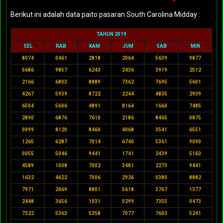
Berikut ini adalah data paito pasaran South Carolina Midday :
TAHUN 2019
SEL
RAB
KAM
JUM
SAB
MIN
8074
0461
2818
2064
5639
9877
5686
9857
6243
2436
3919
2512
2166
6803
8889
7362
7695
5601
4267
5939
8722
2244
4835
2939
6504
5606
4891
8164
1660
7485
2890
6876
7610
2186
8465
0875
0099
8120
8460
4068
3541
6551
1265
6287
7014
6740
5361
9090
0055
5046
9441
1741
2439
5163
4589
1008
7002
3481
2273
9441
1632
4622
7006
2926
0380
8882
7971
2669
8801
5618
3767
1377
2448
3656
1031
0299
7355
0473
7322
5363
5358
7077
7603
5241