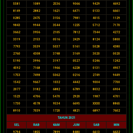
5581
1089
2536
9066
9429
4692
8149
2882
1621
6471
0133
6661
0285
2475
3156
7981
4015
1129
9843
9944
3544
1225
5712
7170
3662
3956
2105
7812
7344
4272
3319
2153
0516
2429
8124
5800
7793
3539
5037
5161
5028
4380
2760
4308
3748
3169
3020
0020
5190
3996
3197
0527
0246
1242
4592
7168
1966
6228
0131
4907
1753
7498
5062
0216
2749
9449
1542
9667
1032
4442
9004
7700
2077
3182
6882
6789
8032
6904
1523
4706
5470
2920
1987
4701
1730
4578
9534
6695
XXXX
8865
8910
7039
1720
4821
6897
7602
TAHUN 2021
SEL
RAB
KAM
JUM
SAB
MIN
9794
1855
7899
8480
6613
6632