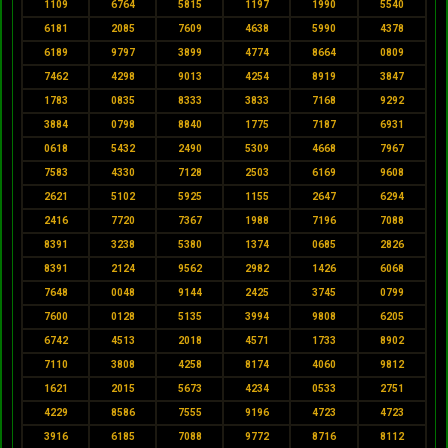
1109
6764
5815
1197
1990
5540
6181
2085
7609
4638
5990
4378
6189
9797
3899
4774
8664
0809
7462
4298
9013
4254
8919
3847
1783
0835
8333
3833
7168
9292
3884
0798
8840
1775
7187
6931
0618
5432
2490
5309
4668
7967
7583
4330
7128
2503
6169
9608
2621
5102
5925
1155
2647
6294
2416
7720
7367
1988
7196
7088
8391
3238
5380
1374
0685
2826
8391
2124
9562
2982
1426
6068
7648
0048
9144
2425
3745
0799
7600
0128
5135
3994
9808
6205
6742
4513
2018
4571
1733
8902
7110
3808
4258
8174
4060
9812
1621
2015
5673
4234
0533
2751
4229
8586
7555
9196
4723
4723
3916
6185
7088
9772
8716
8112