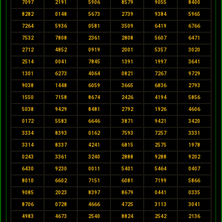
7097
2191
5906
8579
9055
8400
8282
0148
5673
2739
9384
5965
7264
5936
0581
3509
6419
6766
7532
7808
2361
2808
5607
6471
2712
4852
0919
2001
5357
3020
2514
0041
7845
1391
1997
3641
1301
6273
4064
0821
7267
9729
9038
1448
6059
3665
6836
2793
1550
7158
8674
2426
4194
5856
5038
9429
8481
2792
1926
4606
0172
5583
6646
3871
9421
3420
3334
8393
0162
7593
7257
3331
3314
8337
4241
6815
2575
1978
0243
3361
3240
2888
9288
9202
6430
9230
0011
5401
5464
0407
8010
6602
7151
6081
7199
5866
9085
2023
8397
8679
0441
0335
8706
0728
4666
4725
3113
3041
4983
4673
2540
8824
2542
2136