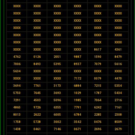
XXXX
XXXX
XXXX
XXXX
XXXX
XXXX
XXXX
XXXX
XXXX
XXXX
XXXX
XXXX
XXXX
XXXX
XXXX
XXXX
XXXX
XXXX
XXXX
XXXX
XXXX
XXXX
XXXX
XXXX
XXXX
XXXX
XXXX
XXXX
XXXX
XXXX
XXXX
XXXX
XXXX
XXXX
XXXX
XXXX
XXXX
XXXX
XXXX
XXXX
8617
4361
4762
0126
2051
9887
1590
8479
7006
8493
5395
8937
7079
5616
5634
XXXX
XXXX
XXXX
XXXX
XXXX
XXXX
XXXX
XXXX
7172
0079
4470
3694
7761
3173
6884
7215
5354
5750
7645
3693
1029
1787
5434
7291
4503
5096
1985
7064
2716
4865
9726
6355
7791
6242
7161
8013
2622
6005
6784
2285
2308
1758
5728
3002
3542
0476
8509
1438
0461
7146
0671
2696
2679