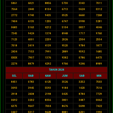
5861
6021
8856
5730
3343
7011
7564
2440
8104
6713
5624
0312
2772
9740
9435
0525
6660
7268
7404
6135
1255
6747
5998
3281
0683
5163
4212
5104
0837
4046
7345
9424
1374
8948
1717
9760
7123
6501
2259
2026
2304
2554
7018
3419
4139
9520
9784
1877
2434
7153
7991
2889
9592
1685
XXXX
7907
1376
9382
0786
6473
2274
8879
4292
9766
9246
8989
TAHUN 2024
SEL
RAB
KAM
JUM
SAB
MIN
8451
0783
6125
3526
3252
7503
3093
3945
5593
9184
1420
7516
2918
2438
2198
0425
8784
7729
0692
3202
8356
3801
3487
0062
6375
9647
7004
8676
5698
7422
3407
5317
9628
8881
6201
1990