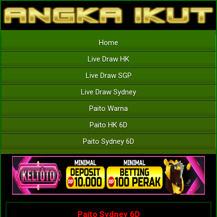
Home
Live Draw HK
Live Draw SGP
Live Draw Sydney
Paito Warna
Paito HK 6D
Paito Sydney 6D
Paito Sydney 6D