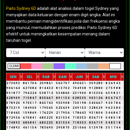
Paito Sydney 6D
adalah alat analisis dalam togel Sydney yang
menyajikan data keluaran dengan enam digit angka. Alat ini
membantu pemain mengidentifikasi pola dan frekuensi angka
yang muncul, memudahkan proses prediksi. Paito Sydney 6D
efektif untuk meningkatkan kesempatan menang dalam
taruhan togel.
CLEAR
SEN
SEL
RAB
KAM
JUM
SAB
MIN
D
D
D
D
D
D
D
2
7
3
6
9
3
3
8
6
1
7
0
4
4
2
5
9
8
6
1
7
5
6
3
7
0
7
7
4
9
0
6
3
1
4
3
5
9
2
8
0
8
8
2
6
9
4
3
7
9
0
6
1
6
4
1
6
2
7
0
8
4
3
8
1
4
4
3
2
5
8
1
3
7
0
2
2
7
0
4
9
3
8
2
9
1
2
8
8
0
8
2
7
5
9
8
8
7
9
3
1
8
7
7
5
7
9
6
2
2
4
6
5
3
8
7
1
2
3
5
3
4
8
6
0
6
2
3
1
9
0
0
0
8
1
5
3
3
6
9
6
5
9
8
2
1
3
4
2
8
9
0
9
9
7
1
5
8
4
7
2
8
3
5
6
6
7
4
8
9
1
1
5
4
9
0
2
8
5
3
5
8
9
0
3
1
2
6
8
8
5
6
7
6
7
4
0
7
8
9
2
0
2
9
7
0
5
1
7
8
8
6
5
7
4
3
7
9
3
5
9
0
8
8
7
3
0
1
9
8
8
5
4
0
6
6
7
4
9
2
0
7
8
6
5
8
7
3
2
1
9
1
1
8
4
9
0
5
5
1
7
9
5
6
5
2
0
2
5
6
3
9
3
2
4
9
1
5
3
8
3
2
8
0
2
9
2
9
6
3
3
8
0
8
7
1
8
4
6
5
2
1
5
9
8
6
9
6
1
7
6
2
2
9
2
2
1
7
9
5
6
2
1
7
8
6
4
3
7
9
3
1
8
0
4
4
3
4
6
8
6
7
4
8
7
2
9
3
6
9
6
7
0
8
4
1
5
6
8
0
2
2
5
7
8
2
1
5
3
4
7
7
1
8
3
5
3
8
8
3
6
7
1
9
1
0
4
8
5
1
8
9
1
7
4
8
9
3
3
6
8
0
8
4
1
5
6
8
0
2
2
5
7
8
2
1
5
3
4
7
7
1
8
3
5
3
8
8
3
6
7
1
9
1
0
4
8
5
1
8
9
1
7
4
8
9
3
3
4
6
1
1
5
4
9
7
8
3
6
9
0
9
2
9
5
8
7
0
7
2
3
1
0
6
6
3
5
1
3
9
7
8
6
3
5
1
7
4
4
8