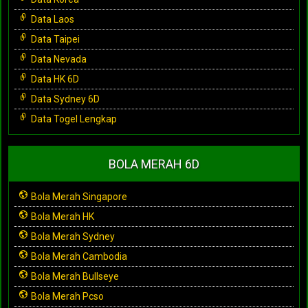
Data Laos
Data Taipei
Data Nevada
Data HK 6D
Data Sydney 6D
Data Togel Lengkap
BOLA MERAH 6D
Bola Merah Singapore
Bola Merah HK
Bola Merah Sydney
Bola Merah Cambodia
Bola Merah Bullseye
Bola Merah Pcso