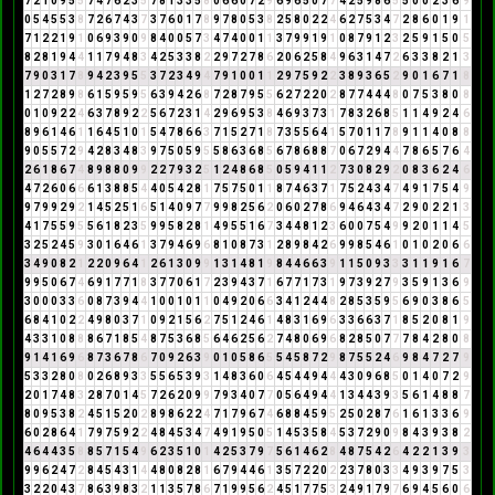
7
2
1
0
9
5
5
7
4
7
6
2
3
5
7
8
1
3
3
5
8
0
6
6
0
7
2
9
6
9
6
5
0
7
7
4
2
5
9
8
6
5
5
0
0
2
3
6
9
0
5
4
5
5
3
8
7
2
6
7
4
3
7
3
7
6
0
1
7
8
9
7
8
0
5
3
8
2
5
8
0
2
2
4
6
2
7
5
3
4
7
2
8
6
0
1
9
1
7
1
2
2
1
9
1
0
6
9
3
9
0
9
8
4
0
0
5
7
3
4
7
4
0
0
1
1
3
7
9
9
1
9
1
0
8
7
9
1
2
3
2
5
9
1
5
0
5
8
2
8
1
9
4
4
1
1
7
9
4
8
3
4
2
5
3
3
8
2
2
9
7
2
7
8
6
2
0
6
2
5
8
4
9
6
3
1
4
7
2
6
3
3
8
2
1
3
7
9
0
3
1
7
8
9
4
2
3
9
5
5
3
7
2
3
4
9
4
7
9
1
0
0
1
1
2
9
7
5
9
2
2
3
8
9
3
6
5
2
9
0
1
6
7
1
8
1
2
7
2
8
9
8
6
1
5
9
5
9
5
6
3
9
4
2
6
8
7
2
8
7
9
5
5
6
2
7
2
2
0
2
8
7
7
4
4
4
8
0
7
5
3
8
0
8
0
1
0
9
2
2
4
6
3
7
8
9
2
2
5
6
7
2
3
1
4
2
9
6
9
5
3
8
4
6
9
3
7
3
1
7
8
3
2
6
8
5
1
1
4
9
2
4
6
8
9
6
1
4
6
1
1
6
4
5
1
0
1
5
4
7
8
6
6
3
7
1
5
2
7
1
8
7
3
5
5
6
4
1
5
7
0
1
1
7
8
9
1
1
4
0
8
8
9
0
5
5
7
2
9
4
2
8
3
4
8
3
9
7
5
0
5
9
5
5
8
6
3
6
8
5
6
7
8
6
8
8
7
0
6
7
2
9
4
4
7
8
6
5
7
6
4
2
6
1
8
6
7
4
8
9
8
8
0
9
9
2
2
7
9
3
2
5
1
2
4
8
6
8
5
0
5
9
4
1
1
2
7
3
0
8
2
9
2
0
8
3
6
2
4
6
4
7
2
6
0
6
6
6
1
3
8
8
5
4
4
0
5
4
2
8
1
7
5
7
5
0
1
1
8
7
4
6
3
7
1
7
5
2
4
3
4
7
4
9
1
7
5
4
9
9
7
9
9
2
9
2
1
4
5
2
5
1
6
5
1
4
0
9
7
7
9
9
8
2
5
6
2
0
6
0
2
7
8
6
9
4
6
4
3
4
7
2
9
0
2
2
1
3
4
1
7
5
5
9
5
5
6
1
8
2
3
5
9
9
5
8
2
8
1
4
9
5
5
1
6
7
3
4
4
8
1
2
3
6
0
0
7
5
4
9
9
2
0
1
1
4
5
3
2
5
2
4
5
9
3
0
1
6
4
6
1
3
7
9
4
6
9
6
8
1
0
8
7
3
1
2
8
9
8
4
2
6
9
9
8
5
4
6
1
0
1
0
2
0
6
6
3
4
9
0
8
2
1
2
2
0
9
6
4
1
2
6
1
3
0
9
9
1
3
1
4
8
1
9
8
4
4
6
6
3
9
1
1
5
0
9
3
3
3
1
1
9
1
6
7
9
9
5
0
6
7
4
6
9
1
7
7
1
8
3
7
7
0
6
1
7
2
3
9
4
3
7
1
6
7
7
1
7
3
1
9
7
3
9
2
7
9
3
5
9
1
3
6
9
3
0
0
0
3
3
6
0
8
7
3
9
4
4
1
0
0
1
0
1
1
0
4
9
2
0
6
6
3
4
1
2
4
4
8
2
8
5
3
5
9
5
6
9
0
3
8
6
5
6
8
4
1
0
2
2
4
9
8
0
3
7
1
0
9
2
1
5
6
2
7
5
1
2
4
6
1
4
8
3
1
6
9
6
3
3
6
6
3
7
1
8
5
2
0
8
1
9
4
3
3
1
0
8
8
8
6
7
1
8
5
4
8
7
5
3
6
8
5
6
4
6
2
5
6
2
7
4
8
0
6
9
6
8
2
8
5
0
7
7
7
8
4
2
8
0
8
9
1
4
1
6
9
6
8
7
3
6
7
8
6
7
0
9
2
6
3
9
0
1
0
5
8
6
5
5
4
5
8
7
2
9
8
7
5
5
2
4
6
9
8
4
7
2
7
9
5
3
3
2
8
0
8
0
2
6
8
9
3
3
5
5
6
5
3
9
3
1
4
8
3
6
0
6
4
5
4
4
9
4
4
4
3
0
9
6
8
5
0
1
4
0
7
2
9
2
0
1
7
4
8
3
2
8
7
0
1
4
5
7
2
6
2
0
9
9
7
9
3
4
0
7
7
0
5
6
4
9
4
4
1
3
4
4
3
9
3
5
6
1
4
8
8
7
8
0
9
5
3
8
2
4
5
1
5
2
0
2
8
9
8
6
2
2
4
7
1
7
9
6
7
4
6
8
8
4
5
9
5
2
5
0
2
8
7
6
1
6
1
3
3
6
9
6
0
2
8
6
4
1
7
9
7
5
9
2
2
4
8
4
5
3
4
7
4
9
1
9
5
0
5
1
4
5
3
5
8
4
5
3
7
2
9
0
9
8
4
3
9
3
8
2
4
6
4
4
3
5
8
8
5
7
1
5
4
9
6
2
3
5
1
0
1
4
2
5
3
7
9
7
5
6
1
4
6
2
8
4
8
7
5
4
2
6
4
2
2
1
3
9
3
9
9
6
2
4
7
2
8
4
5
4
3
1
4
4
8
0
8
2
8
1
6
7
9
4
4
6
1
3
5
7
2
2
0
2
2
3
7
8
0
3
3
4
9
3
9
7
5
3
3
2
2
0
4
3
7
8
6
3
9
8
3
2
1
1
3
5
7
8
6
7
1
9
9
5
6
2
4
5
1
7
7
5
3
2
4
9
1
7
9
7
6
9
4
5
6
0
6