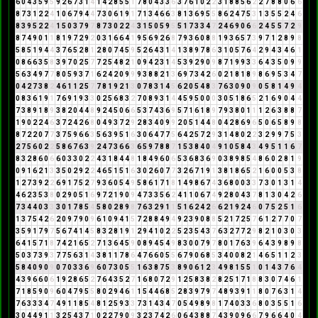
6
0
4
3
5
9
5
9
2
6
7
3
1
4
1
4
2
8
5
5
1
7
8
0
4
3
3
6
3
7
6
1
0
2
2
3
1
8
8
5
6
2
2
7
8
8
0
6
6
8
7
3
1
2
2
4
1
0
6
7
9
4
4
7
3
0
6
1
9
1
7
1
3
4
6
6
3
8
1
3
6
9
5
5
8
6
2
4
7
5
3
1
3
5
5
2
4
6
8
3
9
5
2
2
4
1
5
0
3
7
9
7
8
7
3
0
2
2
4
3
1
5
0
5
9
5
5
1
7
3
3
4
7
2
4
6
9
0
6
6
2
4
5
5
7
2
9
8
7
4
9
0
1
1
8
1
9
7
2
9
2
0
3
1
6
6
4
1
9
5
6
9
2
6
8
7
9
3
6
0
8
8
1
9
3
6
5
7
3
9
7
1
2
8
9
8
5
8
5
1
9
4
4
3
7
6
5
2
8
1
2
8
0
7
4
5
9
5
2
6
4
3
1
4
1
3
8
9
7
8
6
3
1
0
5
7
6
4
2
9
4
3
4
6
1
0
8
6
6
3
5
8
3
9
7
0
2
5
7
7
2
5
4
8
2
1
0
9
4
2
3
1
4
5
3
9
2
9
0
9
8
7
1
9
9
3
3
6
4
3
5
0
9
9
5
6
3
4
9
7
7
8
0
5
9
3
7
1
6
2
4
2
0
9
9
9
3
8
8
2
1
3
6
9
7
3
4
2
6
0
2
1
8
1
8
9
8
6
9
5
3
4
7
0
4
2
7
3
8
2
4
6
1
1
2
5
7
7
8
1
9
2
1
3
0
7
8
3
1
4
5
6
2
0
5
4
8
3
7
6
3
0
9
0
9
0
5
8
1
4
9
4
0
8
3
6
1
9
1
7
6
9
1
9
3
3
0
2
5
6
8
3
2
7
0
8
9
3
1
4
4
5
9
5
0
0
0
3
0
5
1
8
6
5
2
1
6
9
0
4
4
7
3
8
9
1
8
9
3
8
2
0
4
4
8
9
2
4
5
0
6
6
5
3
7
4
3
6
9
5
7
1
6
1
8
9
7
9
3
8
0
1
1
1
2
6
3
8
8
7
1
9
0
2
2
4
6
3
7
2
4
2
6
8
0
4
9
3
7
2
9
2
8
3
4
0
9
9
2
0
5
1
4
4
8
0
4
2
8
6
9
6
5
0
6
5
8
9
8
8
7
2
2
0
7
7
3
7
5
9
6
6
3
5
6
3
9
5
1
6
3
0
6
4
7
7
5
6
4
2
5
7
2
9
3
1
4
8
0
2
2
3
2
9
9
7
5
3
2
7
5
6
0
2
2
5
8
6
7
6
3
9
2
4
7
3
6
6
3
6
5
9
7
8
8
7
1
5
3
8
4
0
4
9
1
0
5
8
4
3
4
9
5
1
1
6
7
8
3
2
8
6
0
6
6
0
3
3
0
2
2
4
3
1
8
4
4
8
1
8
4
9
6
0
6
5
3
6
8
3
6
9
0
3
8
9
8
5
4
8
6
0
2
8
1
9
0
9
1
6
2
1
3
3
5
0
2
9
2
2
4
6
5
1
5
1
6
3
0
2
6
0
7
7
3
2
6
7
1
9
1
3
8
1
8
6
5
2
1
6
0
0
5
3
8
1
2
7
3
9
2
2
6
9
1
7
5
2
7
9
3
6
0
5
4
9
5
8
6
1
7
1
8
1
4
9
8
6
7
4
3
6
8
0
0
3
3
7
3
0
1
3
1
4
4
6
2
3
5
3
8
0
2
9
0
5
1
6
9
7
2
1
9
0
9
4
7
3
3
5
6
2
4
1
1
0
6
7
4
9
2
8
0
4
3
7
8
1
3
0
4
2
6
7
3
4
4
0
3
3
3
0
1
7
8
5
4
5
8
0
2
8
9
8
7
6
3
2
9
1
1
5
1
6
2
4
2
6
6
2
1
9
2
4
6
0
7
5
2
5
1
6
1
3
7
5
4
2
6
2
0
9
7
9
0
9
6
1
0
9
4
1
5
7
2
8
8
4
9
4
9
2
3
9
0
8
8
5
2
1
7
2
5
7
6
1
2
7
7
0
7
3
5
9
1
7
9
7
5
6
7
4
1
4
5
8
3
2
8
1
9
1
2
9
4
1
0
2
2
5
2
3
5
4
3
7
6
3
2
7
7
2
9
8
2
1
0
3
0
3
6
4
1
5
7
1
8
7
4
2
1
6
5
2
7
1
3
6
4
5
9
0
8
9
4
5
4
9
8
3
0
0
7
9
7
8
0
1
7
6
3
9
6
4
3
9
8
9
8
5
0
3
7
3
9
3
7
7
5
6
3
1
4
3
8
1
1
7
8
6
4
7
6
6
0
5
5
6
7
9
0
6
8
5
3
4
0
0
8
2
1
4
6
5
1
1
2
3
5
8
4
0
9
0
9
0
7
0
3
3
6
9
6
0
7
3
0
5
5
1
6
3
8
7
5
3
8
9
0
6
1
2
3
4
9
8
1
5
5
1
0
1
4
3
7
6
4
4
3
9
6
6
0
6
1
9
2
8
6
5
2
7
6
4
3
5
2
7
1
6
8
0
7
2
9
1
2
5
8
3
8
2
8
2
5
1
7
1
8
8
3
0
7
4
6
1
7
1
8
5
9
0
9
6
0
4
7
9
5
5
8
0
2
9
4
6
1
1
5
4
4
6
8
5
2
8
3
9
7
9
7
4
8
9
3
9
1
1
8
0
7
6
3
1
4
7
6
3
3
3
4
7
4
9
1
1
8
5
4
8
1
2
5
9
3
3
7
3
1
4
3
4
7
0
5
4
9
8
9
8
1
7
4
0
3
3
6
8
0
3
5
5
1
6
3
0
4
4
9
1
1
3
2
5
4
3
7
1
0
2
2
7
9
0
9
3
2
3
7
4
2
6
0
6
4
3
8
8
7
4
3
9
0
9
6
6
7
9
6
6
4
0
4