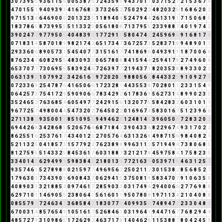
3
0
7
3
9
5
5
9
3
6
1
1
5
6
0
0
5
3
8
7
6
7
2
4
3
5
9
5
9
4
3
7
0
1
1
0
3
7
1
5
2
7
2
1
5
3
6
7
4
4
7
0
1
5
5
1
9
4
0
9
3
9
3
4
1
6
7
6
8
5
3
7
3
2
6
5
2
7
5
0
2
9
2
2
4
8
2
0
3
2
5
1
6
8
6
2
0
2
9
7
1
5
1
3
4
6
4
6
9
0
0
0
2
0
1
3
2
3
5
1
1
8
9
4
0
4
5
2
4
7
9
4
4
2
6
1
3
1
9
1
7
1
5
0
6
8
5
1
8
3
7
8
6
5
8
7
3
9
9
5
5
5
1
1
3
3
2
5
0
5
6
1
8
0
8
7
1
3
7
9
5
5
2
3
3
9
8
8
7
4
0
1
9
7
4
2
3
9
0
2
4
7
2
9
7
7
9
5
0
5
4
0
4
8
3
9
3
1
7
7
2
9
1
1
5
8
0
4
7
4
2
2
4
5
9
6
9
6
9
1
6
8
1
7
8
0
7
1
8
3
1
4
5
8
7
0
1
8
9
9
8
2
1
7
4
2
6
5
1
7
3
4
7
3
6
7
2
5
7
3
5
2
8
3
7
1
8
9
4
8
9
0
1
1
2
9
3
3
6
0
6
8
9
0
5
7
3
1
5
4
5
4
0
7
7
3
1
5
1
6
1
7
7
4
1
8
6
9
6
0
4
9
3
9
1
1
1
8
7
0
0
6
6
8
7
6
2
3
4
7
6
0
8
2
9
5
5
4
8
3
0
9
3
3
0
6
5
7
8
0
8
8
4
1
5
9
4
4
2
5
9
4
1
7
8
2
7
4
9
6
0
6
6
5
3
7
0
7
7
7
3
0
6
9
5
5
5
8
3
9
2
4
6
7
2
6
3
9
7
7
2
1
9
4
3
7
1
8
2
0
3
5
3
8
8
9
3
3
0
2
2
0
6
3
1
3
9
3
1
0
7
9
9
2
2
3
4
2
6
1
6
7
9
7
2
0
2
0
2
9
8
8
0
5
6
2
8
4
4
3
3
2
5
9
1
0
9
2
7
9
0
7
2
3
3
6
9
2
5
4
7
8
7
6
4
1
6
5
0
6
6
1
7
2
3
2
8
1
4
4
3
5
5
3
8
7
0
2
8
0
1
1
2
3
3
1
5
4
9
0
6
4
2
5
7
3
7
5
4
1
7
2
9
5
9
0
9
0
6
6
7
8
3
4
2
9
2
6
1
7
8
3
6
9
5
6
2
7
3
1
4
8
9
9
0
2
3
5
3
5
2
4
6
5
2
7
6
3
6
8
5
4
6
0
5
4
9
7
7
2
4
2
9
1
5
6
1
3
2
0
7
7
5
5
8
4
2
8
3
2
6
0
3
1
0
1
1
9
6
7
7
2
5
7
4
9
8
0
0
4
4
5
4
7
3
2
0
2
7
6
4
5
0
2
2
0
1
6
9
6
7
4
5
8
3
0
1
6
7
5
1
2
3
9
6
6
2
7
1
1
3
8
2
9
3
5
0
0
1
1
8
5
1
0
9
5
5
9
4
9
4
6
2
8
1
2
4
8
1
4
5
3
9
6
0
5
0
5
7
2
8
3
2
0
2
6
9
4
4
2
6
8
3
4
2
8
6
8
5
5
2
0
6
7
6
4
6
8
7
1
8
4
3
3
9
0
4
3
3
6
8
2
2
9
6
7
4
9
3
1
7
0
2
2
8
6
2
5
5
1
6
2
5
3
7
6
1
7
4
3
4
0
1
2
3
2
7
0
5
7
6
4
6
3
1
3
2
6
8
4
9
8
7
1
5
6
9
8
4
0
8
2
1
5
2
1
1
3
2
5
0
4
1
8
5
7
3
1
5
7
7
9
2
2
7
6
2
3
8
9
8
9
9
6
3
1
1
2
5
7
1
9
4
9
4
7
3
8
0
6
8
5
8
1
2
7
5
9
5
5
1
4
3
3
2
5
8
4
5
3
6
1
7
6
0
3
1
8
8
7
3
2
1
2
1
7
8
4
5
9
7
5
8
4
1
7
5
8
2
3
5
3
3
4
0
1
4
5
6
2
9
4
9
9
9
5
9
8
3
8
4
3
2
1
8
0
1
3
4
7
7
2
1
6
3
9
0
5
3
9
7
1
8
4
6
3
1
2
5
7
9
3
5
7
4
6
1
5
2
7
8
9
8
8
0
2
1
5
9
7
7
4
9
6
9
5
6
2
2
5
0
2
1
1
2
3
0
1
5
3
8
2
8
5
6
8
5
2
7
1
7
9
6
3
0
3
7
3
4
3
9
0
9
6
9
0
8
4
3
7
0
6
2
9
4
1
5
3
7
5
0
8
1
9
5
8
3
4
7
0
7
9
1
0
6
3
5
8
4
0
8
9
0
3
3
3
2
1
8
8
5
4
0
9
7
4
6
1
7
2
8
5
9
0
3
3
0
3
1
7
4
9
4
2
9
4
0
0
6
6
2
7
7
6
9
8
8
6
2
9
7
1
0
1
1
4
6
9
0
5
5
2
3
8
0
6
4
1
5
6
1
6
0
1
1
9
5
0
7
8
0
8
1
9
7
1
1
3
4
2
1
0
4
0
8
8
0
8
5
5
7
9
7
7
2
4
6
3
4
7
3
6
8
5
8
4
3
1
8
3
0
7
7
5
4
0
9
9
3
5
8
7
4
8
9
4
7
2
2
3
3
0
4
8
3
6
7
0
0
3
1
4
8
5
7
6
5
4
9
1
0
5
1
6
1
7
5
2
6
8
4
6
1
0
3
1
9
6
4
1
9
4
4
7
1
6
7
7
6
8
2
9
4
4
4
8
5
7
2
7
9
3
1
0
9
8
6
5
1
7
2
6
2
9
2
4
6
3
7
1
7
8
1
4
0
4
6
2
8
1
1
5
3
8
8
7
8
0
4
2
4
5
9