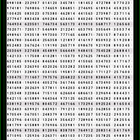
0
9
8
1
0
8
8
2
3
2
9
0
7
7
0
1
4
1
2
0
2
3
4
5
7
8
1
9
1
8
1
4
5
2
7
4
7
2
7
8
8
7
0
7
7
0
2
3
5
9
7
4
1
8
1
9
7
6
9
8
0
6
6
1
7
4
6
5
9
5
5
8
6
8
5
1
6
2
7
4
6
9
5
5
6
1
8
9
3
4
7
4
5
8
2
5
5
1
1
0
0
4
2
5
7
0
8
3
0
2
3
5
0
7
5
3
8
0
8
4
6
2
8
1
4
5
4
4
1
5
6
3
9
2
7
3
9
8
7
6
2
3
7
1
1
6
7
2
7
7
9
4
7
2
8
8
3
4
3
8
2
6
9
0
2
8
4
3
6
3
4
4
6
1
7
8
4
0
2
4
0
4
5
9
8
7
8
5
4
9
0
6
0
5
4
9
7
6
4
9
3
4
7
6
2
3
5
0
1
1
7
4
6
7
3
4
7
5
6
3
1
7
3
1
4
1
9
0
1
0
1
5
6
8
7
1
7
8
1
2
6
5
6
0
6
7
0
2
0
7
1
8
7
2
0
5
1
7
8
5
4
6
9
8
9
8
2
1
2
2
4
1
5
6
5
3
7
9
5
5
3
0
5
6
4
9
4
3
0
0
3
7
4
2
4
9
8
9
6
1
7
3
9
3
5
1
8
9
9
9
7
3
0
0
0
7
7
7
1
6
5
2
6
4
8
8
7
1
8
7
0
5
1
5
7
3
8
7
4
0
3
1
4
2
8
6
7
8
0
8
3
6
4
4
5
4
9
2
5
6
3
5
8
4
1
2
1
8
9
7
7
4
1
6
1
9
7
7
8
5
0
9
3
2
5
5
1
9
2
0
8
8
8
5
2
4
8
3
2
3
6
7
6
2
4
6
1
1
9
1
9
0
9
2
6
5
7
1
9
1
0
9
8
6
7
0
7
9
2
1
9
3
8
2
8
9
0
3
4
5
9
2
0
3
0
6
9
6
3
2
7
4
0
8
8
4
5
4
8
9
9
9
5
6
6
4
4
9
4
9
4
8
4
1
5
6
7
5
4
5
2
8
1
2
6
8
8
4
1
5
1
4
2
1
3
3
6
1
1
7
5
0
8
8
4
1
0
2
8
1
9
1
1
5
0
7
3
1
9
2
7
6
2
5
7
7
8
9
6
5
3
8
0
8
1
3
1
1
2
6
3
2
1
8
5
4
0
9
0
4
2
4
6
8
4
6
5
8
4
3
5
0
0
8
3
7
1
4
1
5
0
6
5
2
0
3
4
7
0
3
3
4
1
7
1
6
7
4
4
5
1
6
4
3
7
3
2
6
3
9
0
9
4
3
2
0
2
6
8
5
3
3
2
8
2
1
3
5
5
8
0
4
4
5
7
9
9
6
1
7
3
4
1
5
4
4
8
4
7
7
3
0
1
1
3
2
8
9
5
1
6
0
3
4
1
0
5
5
1
9
5
8
1
7
8
4
2
0
3
6
2
8
1
7
1
1
2
7
9
2
5
7
6
0
0
0
1
3
0
4
7
5
3
7
1
1
6
0
7
7
7
9
7
5
7
6
4
2
5
6
8
2
2
4
5
1
4
2
1
0
1
8
3
8
6
9
4
4
4
1
5
7
2
6
8
9
8
8
4
5
8
4
1
9
6
9
0
4
4
4
0
5
2
7
6
4
3
6
1
7
4
6
1
0
6
9
6
0
2
2
6
7
3
4
9
0
9
3
5
8
0
6
1
7
7
4
1
6
9
8
8
2
0
2
6
3
9
3
5
7
7
8
1
1
2
5
9
4
2
0
3
3
6
1
8
3
2
7
9
3
8
0
9
8
2
1
0
0
2
2
5
4
9
1
2
5
3
4
8
3
3
2
3
8
6
4
1
7
1
5
1
1
0
1
6
2
6
6
0
4
4
6
8
6
6
1
3
4
3
2
9
6
9
4
4
8
0
4
4
3
1
4
9
4
2
1
1
5
6
6
1
5
8
8
9
8
9
6
4
3
6
4
1
9
7
3
1
2
5
7
6
6
2
5
6
3
9
4
9
6
2
8
2
1
0
8
8
6
8
8
7
0
3
8
1
9
2
2
8
1
9
5
7
6
4
8
0
4
5
7
2
9
4
6
7
1
6
6
3
1
7
3
2
9
4
4
0
9
2
5
2
4
6
8
1
6
5
0
4
4
7
5
2
4
0
3
3
6
3
9
9
2
1
3
0
4
3
9
3
1
4
7
9
1
2
1
3
4
1
8
9
0
2
2
4
3
6
2
8
5
0
5
0
2
8
1
7
5
3
9
7
0
5
4
9
4
3
6
7
0
5
1
6
2
4
8
3
7
9
7
8
1
3
9
5
0
5
6
8
5
2
0
7
7
5
0
7
4
2
2
4
2
9
5
3
0
3
3
4
3
2
7
9
6
6
0
4
1
5
5
2
7
1
3
2
4
1
9
1
3
5
6
4
2
7
9
7
2
8
9
0
4
4
9
3
5
1
0
7
7
2
8
2
5
5
6
2
3
8
1
7
9
9
9
6
1
5
8
8
9
8
3
7
0
9
0
6
6
5
3
3
9
8
1
9
5
9
0
7
3
1
4
0
6
1
0
6
5
2
2
4
6
8
1
4
5
5
8
4
7
9
6
6
8
7
3
3
2
6
8
8
1
2
0
9
6
6
8
3
8
7
0
9
9
7
6
4
9
1
2
3
2
0
8
3
1
4
5
3
4
1
7
6
9
6
4
7
1
0
9
5
5
1
2
5
9
3
6
9
3
2
6
3
7
1
8
6
8
3
1
0
3
3
0
1
7
2
3
5
8
3
5
7
8
2
5
7
4
9
8
8
3
9
3