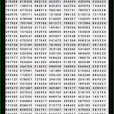
8
1
8
2
0
8
8
8
1
8
2
0
8
8
8
8
2
1
3
2
5
6
0
2
4
3
1
4
0
3
4
4
2
4
6
4
2
5
0
9
6
6
0
2
6
6
2
4
6
3
0
6
9
7
1
8
1
4
8
9
7
4
2
3
8
2
0
1
8
9
8
2
5
2
5
2
7
6
6
2
7
5
6
2
4
3
9
5
9
2
2
7
4
4
0
0
3
3
7
0
1
5
4
9
4
6
7
7
5
2
4
6
6
8
8
9
1
4
5
9
8
6
1
8
0
8
7
2
7
1
9
1
1
7
8
9
3
5
7
3
6
0
3
5
0
8
8
4
6
2
9
7
5
3
1
4
9
7
1
1
2
0
4
2
2
3
3
6
1
3
1
6
5
8
4
7
8
8
1
3
3
6
5
1
0
5
1
6
7
7
3
1
9
5
8
4
0
4
1
4
1
4
5
0
7
8
9
6
8
5
9
4
9
4
4
9
4
0
1
6
5
5
5
1
3
8
5
2
3
7
1
1
3
2
3
3
9
3
0
8
9
1
0
5
5
7
1
7
9
5
9
5
7
9
3
7
6
9
6
7
7
9
7
6
3
9
0
5
1
3
7
7
5
7
5
8
3
5
1
6
1
9
7
3
8
6
5
8
0
2
2
0
6
6
1
3
4
4
2
0
2
2
5
6
5
3
6
9
2
1
7
1
6
1
7
1
8
9
4
5
1
6
2
7
8
3
6
6
3
8
5
6
5
8
2
1
5
0
0
0
1
5
6
2
9
7
5
6
5
2
1
5
7
6
2
2
4
3
9
2
9
7
6
4
6
8
8
8
3
6
9
8
0
9
4
2
0
2
1
5
4
6
5
8
4
2
6
5
5
6
4
1
4
7
5
1
9
0
9
8
6
9
5
4
7
2
6
8
8
0
4
9
4
6
9
9
6
9
7
7
4
2
7
0
4
8
3
5
7
3
9
4
9
4
1
6
3
8
4
1
5
3
4
3
3
1
2
3
0
7
5
3
9
2
2
2
7
7
0
4
3
7
5
4
1
6
7
2
9
3
6
1
2
0
8
8
9
0
8
2
1
6
7
6
9
3
3
2
4
6
9
1
6
7
2
6
8
3
1
2
1
8
9
8
0
5
0
5
0
9
9
7
6
1
8
6
4
1
9
7
5
2
2
6
8
8
7
4
5
4
7
2
2
8
7
2
0
4
4
0
3
0
5
3
2
5
3
9
6
9
1
6
7
9
5
1
2
2
1
3
2
5
2
1
4
6
1
0
8
2
2
6
5
2
9
4
1
6
0
9
9
9
9
3
4
4
3
7
0
6
9
1
2
4
6
5
2
3
4
0
6
6
8
3
9
3
5
9
5
3
2
0
1
3
0
3
6
2
0
6
9
8
8
4
8
4
6
3
0
3
7
0
8
3
2
3
5
4
3
7
3
7
7
5
2
7
5
7
3
6
9
8
3
7
9
4
3
7
9
5
8
6
2
2
4
2
0
2
6
0
3
3
1
8
8
5
7
0
7
4
8
7
6
7
6
4
7
0
7
7
9
5
5
9
5
5
6
0
5
5
6
6
1
2
0
5
5
4
9
8
4
5
4
9
3
1
2
5
7
2
9
4
5
5
0
4
8
3
7
9
2
9
6
0
6
3
2
0
5
3
8
2
2
6
6
7
5
6
2
5
1
4
0
3
2
5
9
8
6
9
9
8
8
7
6
0
8
5
0
5
0
6
0
8
6
2
8
5
5
8
7
0
9
9
1
1
5
7
0
2
2
0
7
3
9
8
1
9
7
6
6
9
5
0
5
1
6
1
4
8
0
8
5
5
5
3
3
2
5
5
1
0
2
0
2
2
2
8
5
4
2
4
6
2
7
3
0
8
6
5
1
7
2
5
5
7
3
2
4
0
8
6
1
7
3
9
6
1
0
3
3
0
6
3
1
8
6
5
9
8
2
2
4
8
3
8
8
6
0
6
6
3
0
6
1
1
2
7
9
0
7
8
0
5
7
3
7
2
7
3
0
3
3
2
9
6
1
5
5
1
5
8
0
6
8
0
8
2
3
4
1
4
5
9
8
6
9
0
2
9
2
5
7
0
8
4
7
2
9
4
1
5
0
6
6
8
1
4
4
2
4
6
3
8
4
4
1
9
1
4
4
2
0
5
5
1
1
8
9
4
4
3
7
9
6
2
6
5
7
3
2
3
9
6
7
2
9
3
5
1
6
8
7
6
0
8
3
3
9
9
9
4
6
9
4
8
1
9
7
8
1
5
7
7
5
7
2
6
1
8
2
1
4
2
8
5
8
1
9
2
6
5
3
3
7
1
0
3
7
5
3
2
5
2
2
0
9
5
6
2
4
5
3
7
6
9
6
6
4
1
8
3
6
9
3
1
8
1
9
9
9
2
1
2
7
5
6
2
0
9
9
2
0
5
5
0
2
7
3
0
5
5
9
3
0
4
2
4
6
8
6
8
9
7
6
4
8
5
5
9
0
9
9
4
5
2
1
6
4
1
1
8
5
7
8
7
6
5
2
6
5
1
7
8
5
6
6
8
8
2
1
6
9
4
2
1
7
8
8
6
0
6
2
6
8
2
5
5
8
5
2
7
5
8
7
9
5
3
8
7
2
4
4
9
1
1
1
7
1
5
6
5
2
8
9
8
6
7
3
1
1
9
6
0
2
2
4
3
1
9
7
7
2
9
0
4
8
6
5
5
1
6
2
3
1
8
3
2
4
6
3
2
2
0
2
8
6
4
9
3
9
3
8
3
8
9
3
2
5
3
0
3
7
9
1
1
3
7
1
6
0
7
7
7
8
1
8
7
1
8
4
7
9
0
3
3
6
3
8
7
3
7
9
7