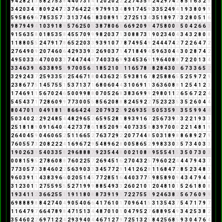
9
4
2
8
2
1
3
5
8
2
7
5
3
8
4
4
0
7
3
1
4
1
2
0
2
0
2
2
2
2
7
4
3
5
8
2
4
2
9
7
4
2
8
5
1
6
3
2
5
3
4
2
0
3
4
7
8
0
9
2
4
7
2
3
7
6
4
2
2
4
9
7
9
9
1
3
4
8
9
1
7
4
5
9
3
3
5
2
4
9
4
1
9
3
8
0
9
9
5
9
5
8
6
9
6
7
8
5
3
5
7
3
3
1
3
7
4
6
1
8
3
0
8
9
1
1
2
7
2
5
1
3
4
3
5
1
8
9
7
7
3
2
8
0
5
1
6
9
8
7
9
4
9
4
1
0
3
9
1
8
9
5
7
6
2
5
0
5
3
8
7
8
0
6
6
6
6
9
2
0
9
9
4
7
5
8
0
0
0
5
0
4
2
6
6
3
9
1
5
6
3
5
8
0
1
8
5
3
5
8
4
5
5
7
0
9
9
9
8
2
0
3
7
1
3
0
8
8
7
3
1
9
0
2
3
4
0
4
3
4
3
2
8
0
8
1
1
8
8
0
5
5
2
4
7
9
1
7
8
6
5
2
2
0
3
3
9
3
9
1
0
7
7
8
7
4
9
5
4
9
2
4
4
4
7
4
2
7
2
2
6
4
7
2
2
7
6
4
9
0
9
2
0
7
4
6
0
6
4
2
9
3
3
9
3
2
6
9
0
3
7
1
4
7
1
8
4
9
4
5
9
6
3
0
4
4
3
0
2
8
7
4
2
4
9
5
0
3
3
6
4
7
0
0
0
3
3
7
4
4
7
4
4
8
7
4
0
3
3
6
9
9
3
4
5
3
6
9
1
9
6
4
0
8
8
7
2
2
0
1
3
4
3
3
4
6
3
9
3
6
3
3
8
9
5
5
9
7
0
0
5
6
2
1
8
5
2
1
0
1
1
1
6
5
7
8
6
8
2
8
4
3
0
3
6
7
3
3
6
5
2
3
2
9
2
4
3
7
2
5
9
3
3
5
8
2
5
4
6
7
1
8
0
4
3
6
3
2
5
5
9
3
8
1
6
7
8
2
5
8
8
6
5
5
2
5
9
7
2
9
2
3
8
6
7
7
5
1
4
5
7
5
5
1
5
3
7
1
3
7
1
6
8
0
6
0
4
4
3
1
0
6
9
1
1
3
6
3
6
0
8
8
1
2
5
4
1
2
3
1
7
4
6
9
1
1
5
6
7
0
2
4
6
5
0
0
9
9
8
8
0
7
0
5
2
6
8
3
8
3
6
9
9
9
2
9
8
0
1
1
2
6
5
6
7
2
2
4
5
4
5
4
3
7
1
7
2
8
6
0
9
9
7
7
3
0
0
5
5
8
5
6
2
0
8
8
8
2
4
5
9
2
2
7
5
2
3
2
3
5
3
5
2
6
0
4
4
8
0
4
7
0
1
1
0
4
9
1
8
1
9
8
6
6
4
2
4
6
2
0
7
9
3
2
5
9
2
6
9
3
5
8
5
0
5
3
5
9
5
3
5
5
9
9
4
4
5
0
3
4
0
2
2
2
9
2
4
8
5
4
4
8
2
9
6
5
2
6
5
9
5
2
8
1
8
9
3
9
1
6
7
2
5
6
7
3
9
3
3
2
2
1
9
3
3
2
5
1
8
1
8
9
0
9
1
6
4
0
4
4
2
7
3
7
8
6
1
8
5
2
0
9
9
4
0
7
3
3
5
8
8
3
9
7
0
0
0
2
2
1
4
8
1
9
2
6
4
0
4
5
9
0
4
6
0
6
5
2
5
1
1
6
6
5
2
7
6
3
7
2
9
2
2
0
7
7
4
4
8
5
0
3
1
8
9
8
8
6
8
9
2
7
9
7
6
0
5
5
7
3
2
0
8
2
2
2
4
1
6
9
6
7
2
9
5
4
8
9
6
2
8
0
0
5
8
6
5
2
9
9
8
3
3
0
3
5
7
3
4
0
3
3
1
9
0
2
6
3
9
5
4
0
3
3
5
8
2
9
6
8
8
8
7
9
2
3
5
4
4
8
0
0
2
1
0
8
8
9
5
5
5
4
1
5
3
5
0
7
3
0
3
0
0
8
1
5
9
5
2
7
8
6
0
8
8
7
6
0
2
2
5
7
2
6
9
4
5
1
6
2
7
0
4
3
2
5
7
9
6
0
2
2
4
4
4
7
9
4
3
7
7
7
3
0
5
7
3
3
8
4
6
0
2
2
5
6
3
9
0
3
3
3
4
5
7
7
2
9
1
4
1
2
6
2
8
1
1
6
8
4
7
2
8
5
2
3
4
8
3
9
6
0
3
9
1
1
4
3
8
3
9
6
6
0
2
0
5
1
4
5
7
7
2
8
5
1
6
4
4
0
3
7
7
5
9
8
5
8
9
0
9
4
3
4
7
9
4
4
3
1
2
3
0
1
1
2
7
5
5
9
5
5
5
2
7
1
9
9
9
8
8
5
4
9
3
3
2
6
0
2
1
0
1
2
0
4
8
1
0
1
5
2
6
1
8
0
8
1
9
3
4
1
1
2
3
6
6
2
5
5
1
1
9
1
1
8
0
8
8
7
3
9
1
9
1
7
2
2
7
5
5
1
9
2
4
6
3
8
2
5
6
7
6
0
9
9
6
9
8
8
8
9
8
8
4
2
7
4
0
4
9
0
5
4
0
6
6
4
1
7
6
1
0
1
7
0
9
6
4
1
5
3
1
3
5
4
3
7
5
4
7
1
7
9
7
1
1
6
4
7
9
7
6
6
4
7
8
9
8
4
7
1
5
1
3
4
4
8
7
0
1
0
1
0
4
7
9
5
2
7
6
8
8
9
5
4
9
3
4
2
5
3
8
2
3
5
4
6
0
2
2
6
9
7
1
2
2
4
2
9
3
9
4
0
4
4
6
7
1
2
7
9
7
2
5
1
3
2
5
8
4
2
5
6
8
5
9
3
0
4
7
6
4