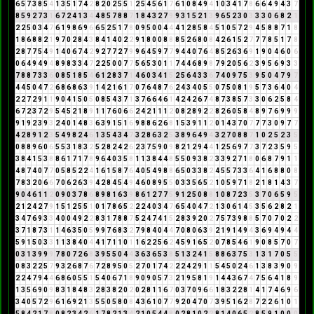
6
5
7
3
8
5
4
1
3
5
1
7
4
2
8
2
0
2
5
5
1
2
5
4
5
6
1
7
6
1
0
8
4
9
4
1
0
3
4
1
7
8
6
6
4
9
4
3
7
8
5
9
2
7
3
1
6
7
2
4
1
3
4
4
8
5
7
8
8
7
1
8
4
3
2
7
9
9
3
1
5
2
1
3
9
6
5
2
3
0
3
3
3
0
6
8
2
1
2
2
5
0
3
4
7
6
1
9
8
6
9
6
6
5
2
5
1
7
8
0
9
5
0
0
4
4
4
1
2
8
5
8
4
5
1
0
5
7
2
9
4
5
8
8
7
1
8
1
8
6
8
8
2
1
9
7
0
2
8
4
3
8
4
1
4
0
2
2
9
1
8
0
0
8
8
8
5
2
6
8
0
8
4
2
6
1
5
2
7
7
7
8
5
1
7
8
2
8
7
7
5
4
9
1
4
0
6
7
4
2
9
2
7
7
2
7
9
9
6
4
5
9
7
7
9
4
4
0
7
6
4
8
5
2
6
3
6
9
1
9
0
4
6
0
6
0
6
4
9
4
9
4
8
9
8
3
3
4
7
2
2
5
0
0
7
7
5
6
5
3
0
1
1
7
4
4
6
8
9
8
7
9
2
0
5
6
2
3
9
5
6
9
3
3
7
8
8
7
3
3
6
0
8
5
1
8
5
4
6
1
2
8
3
7
1
4
6
0
3
4
1
5
2
5
6
4
3
3
6
7
4
0
9
7
5
3
9
5
0
4
7
9
7
4
4
5
0
4
7
2
6
8
6
8
6
3
9
1
4
2
1
6
1
7
0
7
6
4
8
7
6
2
4
3
4
0
5
5
0
7
5
0
8
1
9
5
7
3
6
4
0
4
2
2
7
2
9
1
1
9
0
4
1
5
0
5
0
8
5
4
3
7
1
3
7
6
6
4
6
1
4
2
4
2
6
7
4
8
7
3
8
5
7
3
3
0
6
2
5
8
4
6
7
2
3
7
2
9
5
4
5
2
1
8
9
1
1
7
6
0
6
6
2
4
2
1
1
1
2
0
8
2
8
9
2
2
8
2
6
0
5
8
4
8
9
7
6
9
9
9
9
1
9
2
3
9
3
2
4
0
1
4
8
3
6
3
9
1
5
1
6
9
8
8
6
2
6
8
1
5
3
9
1
1
2
0
1
4
3
7
0
7
7
7
3
0
9
7
7
4
2
8
9
1
2
3
5
4
9
8
2
4
6
1
3
5
4
3
4
7
3
2
8
6
3
2
5
3
8
9
6
4
9
4
3
2
7
0
8
8
7
1
0
2
5
2
3
5
0
8
8
9
6
0
6
5
5
3
1
8
3
2
5
2
8
2
4
2
6
2
3
7
5
9
0
9
8
2
1
2
9
4
4
1
2
5
6
9
7
7
3
7
2
3
5
9
5
3
8
4
1
5
3
8
8
6
1
7
1
7
8
9
6
4
0
3
5
8
1
1
3
8
4
4
8
5
5
0
9
3
8
2
3
3
9
2
7
1
8
0
6
8
7
9
1
1
4
8
7
4
0
7
7
0
5
8
5
2
2
4
1
6
1
5
8
7
6
4
0
5
4
9
8
8
6
5
0
3
3
8
2
4
5
5
7
3
3
6
4
1
6
8
8
0
8
7
8
3
2
0
6
6
7
0
6
2
6
3
9
4
2
8
4
5
4
9
4
6
0
8
9
5
5
0
3
3
5
6
5
2
1
0
5
9
7
1
8
2
1
8
1
4
3
7
9
0
4
6
1
1
2
0
9
0
3
7
8
6
8
9
8
1
6
3
9
8
6
1
2
7
7
5
9
1
2
5
0
8
8
1
0
8
7
2
3
5
3
7
0
6
5
9
5
2
1
2
4
2
7
9
1
5
1
2
5
5
1
0
1
7
8
6
5
2
2
2
4
0
3
4
7
6
5
4
0
4
7
2
1
3
0
6
1
4
5
3
5
6
2
8
2
1
3
4
7
6
9
3
3
4
0
0
4
9
2
2
8
3
1
7
8
8
7
5
2
4
7
4
1
5
2
8
3
9
2
0
2
7
5
7
3
9
8
8
5
7
0
7
0
2
2
3
7
1
8
7
3
1
1
4
6
3
5
0
5
9
9
7
6
8
3
2
7
9
8
4
0
4
4
7
0
8
0
6
3
9
2
1
9
1
4
9
4
3
6
9
4
9
4
4
5
9
1
5
0
3
3
1
1
3
8
4
0
4
4
1
7
1
1
0
1
1
6
2
2
5
6
2
4
5
9
1
6
5
2
0
7
8
5
4
6
1
9
0
8
5
7
0
7
0
3
1
3
9
9
9
7
8
0
7
2
6
8
3
9
5
5
0
4
4
3
6
3
6
5
3
8
5
1
3
2
4
1
5
8
8
6
3
7
5
3
1
3
1
7
0
5
5
0
8
3
2
2
5
7
9
3
2
6
8
7
6
7
2
8
9
5
0
5
2
7
0
1
7
4
2
2
2
4
2
9
1
1
5
4
5
0
2
4
6
1
3
8
3
9
0
9
2
2
4
7
9
4
4
6
8
6
0
5
5
1
5
4
0
6
7
1
8
9
0
9
0
5
7
3
2
1
9
5
8
1
9
1
4
4
3
6
7
4
7
5
6
4
1
8
9
1
3
5
6
9
0
9
8
3
1
8
4
8
3
2
8
3
8
2
0
2
0
2
8
1
1
6
7
0
3
7
0
9
6
6
1
8
3
2
2
8
1
4
1
7
4
6
9
6
3
4
0
5
7
2
9
6
1
6
9
2
1
3
5
5
0
5
8
0
8
4
3
6
1
0
7
7
9
2
0
4
7
0
7
3
9
5
1
6
2
8
7
2
2
6
1
0
1
5
8
4
2
1
7
8
0
8
2
3
4
2
6
1
7
8
2
1
3
4
2
1
0
5
4
4
8
0
2
8
1
0
2
2
8
1
4
0
6
5
2
8
5
9
1
0
0
0