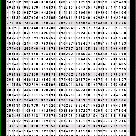
6
4
8
9
5
2
7
9
3
3
9
4
0
4
8
3
8
0
4
1
5
4
6
3
3
7
5
3
9
1
7
1
6
9
6
0
9
3
5
9
3
3
5
5
2
4
0
3
3
8
9
2
5
9
8
8
0
5
3
2
7
0
7
1
1
6
1
3
9
3
4
1
2
3
1
0
1
9
0
4
7
3
5
8
7
5
0
8
5
2
7
4
7
1
1
9
2
2
4
1
4
0
2
0
2
0
1
7
7
2
0
2
0
4
2
0
0
1
1
8
1
4
1
1
1
2
3
9
6
6
1
8
9
1
9
9
9
0
0
0
4
6
6
1
0
6
6
4
1
3
5
3
9
3
6
3
7
0
0
6
6
0
0
2
9
8
5
4
2
6
6
6
1
1
2
3
9
3
3
4
0
4
0
2
9
3
9
8
8
5
9
2
0
6
8
5
7
7
4
7
5
6
2
7
3
9
3
0
0
0
1
5
0
2
3
4
7
0
6
6
7
4
9
4
4
8
4
6
4
3
7
6
4
3
3
4
5
9
9
1
0
0
7
5
3
9
6
9
2
6
0
6
8
1
7
3
4
0
4
0
8
3
2
8
8
7
2
8
0
6
5
4
9
3
2
3
9
0
7
7
7
8
4
6
0
2
2
6
1
5
9
6
2
8
6
0
5
0
3
8
2
8
7
1
7
8
2
1
3
2
6
9
2
0
2
4
9
3
1
9
3
3
7
9
2
4
7
6
4
9
9
0
9
8
7
6
9
8
6
3
6
0
6
6
4
7
4
2
7
9
1
0
1
1
2
7
9
3
8
5
7
5
7
3
2
1
9
5
8
3
2
0
0
1
7
0
7
7
7
1
3
7
5
5
1
1
6
5
0
7
0
7
4
5
3
0
6
9
6
2
4
4
1
4
3
7
9
9
3
9
6
7
4
3
1
0
4
2
7
9
9
3
8
4
3
7
1
6
1
8
5
1
7
8
4
6
8
1
2
3
5
2
7
4
6
0
8
8
2
5
9
5
4
8
3
0
8
1
3
7
1
8
5
9
4
7
3
7
1
2
7
3
1
7
5
3
2
6
1
9
3
7
1
7
0
8
4
9
5
5
9
0
3
8
5
0
5
5
6
8
6
8
8
7
9
0
3
9
4
1
5
1
4
5
2
0
2
2
9
5
6
5
0
3
3
2
8
5
3
4
5
9
6
5
3
1
9
6
6
3
6
1
6
4
5
9
2
9
3
0
1
7
8
8
5
4
4
5
8
4
7
5
7
3
2
9
2
9
0
4
4
2
5
7
1
4
2
4
9
5
5
7
0
8
6
9
6
6
2
2
8
4
3
9
3
9
3
0
4
3
0
3
3
7
7
4
8
1
9
3
8
2
0
9
7
7
8
3
0
7
9
5
5
8
0
4
0
6
6
3
4
4
1
4
0
5
5
3
0
9
0
7
9
7
0
0
8
9
8
9
8
2
0
7
8
5
1
6
1
1
7
3
9
6
6
3
7
5
4
7
0
7
6
4
7
0
8
5
4
6
7
7
2
4
5
9
5
9
8
5
8
9
8
2
2
7
4
0
0
0
7
8
8
1
7
1
8
1
9
0
7
6
2
8
5
4
9
5
1
5
6
1
7
4
8
5
4
9
6
9
0
0
9
7
7
0
8
5
1
6
8
5
6
1
6
3
3
2
5
8
8
6
0
1
5
6
7
7
7
4
5
9
5
2
9
5
7
0
9
9
0
8
7
7
1
9
1
9
6
4
8
2
7
9
4
1
4
5
5
6
2
7
3
2
7
1
9
1
9
4
5
1
0
6
6
1
5
3
6
2
1
3
6
8
6
1
1
5
6
9
9
7
5
4
9
4
0
6
3
4
5
6
2
6
0
6
5
1
9
1
3
3
6
2
8
8
7
4
7
8
7
0
0
0
1
8
6
8
4
8
3
6
5
7
3
8
0
8
0
0
6
9
0
2
2
2
2
3
8
4
6
1
6
0
3
4
9
8
8
4
7
0
2
0
1
1
5
9
2
1
9
1
1
1
6
1
4
7
8
6
5
4
9
7
6
0
6
2
0
9
7
1
8
9
7
4
4
3
7
8
6
2
5
4
5
1
7
8
2
0
4
8
8
1
9
3
1
7
2
8
1
9
4
2
0
3
9
4
4
8
4
5
9
5
2
7
9
5
0
7
9
9
9
9
0
5
9
0
6
6
0
8
9
5
3
1
4
3
1
5
3
7
8
6
7
8
1
6
2
0
2
8
7
6
2
2
5
7
8
2
3
4
7
1
8
5
9
2
2
9
1
1
7
5
4
3
1
0
1
2
5
9
4
5
1
6
1
0
9
8
8
1
9
8
1
2
7
8
0
8
7
3
1
9
1
6
7
8
3
7
2
0
7
7
6
2
8
7
1
6
7
6
3
7
9
6
4
1
7
8
0
4
6
8
5
4
8
9
2
1
3
4
1
5
2
5
7
8
6
2
4
7
5
2
8
1
0
8
6
5
9
2
2
5
4
1
2
0
0
0
8
4
1
3
8
8
7
9
1
9
5
0
7
7
9
9
9
3
1
0
1
1
8
9
3
1
9
1
2
2
4
5
1
0
1
4
1
5
1
1
9
1
5
1
0
9
4
2
6
9
1
9
7
1
6
7
5
3
9
1
2
3
5
0
6
5
0
9
0
9
7
3
9
6
5
3
8
4
3
8
4
6
5
2
5
4
0
4
9
2
2
0
2
9
1
4
0
4
7
2
5
9
5
2
7
5
1
0
5
8
4
3
1
1
4
7
3
9
3
7
2
7
3
3
6
9
4
2
4
4
9
2
2
1
4
1
1
1
0
1
2
8
9
3
2
5
7
2
9
5
8
0
0
0