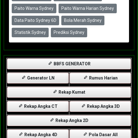
Paito Warna Sydney
Paito Warna Harian Sydney
Data Paito Sydney 6D
Bola Merah Sydney
Statistik Sydney
Prediksi Sydney
BBFS GENERATOR
Generator LN
Rumus Harian
Rekap Kumat
Rekap Angka CT
Rekap Angka 3D
Rekap Angka 2D
Rekap Angka 4D
Pola Dasar All