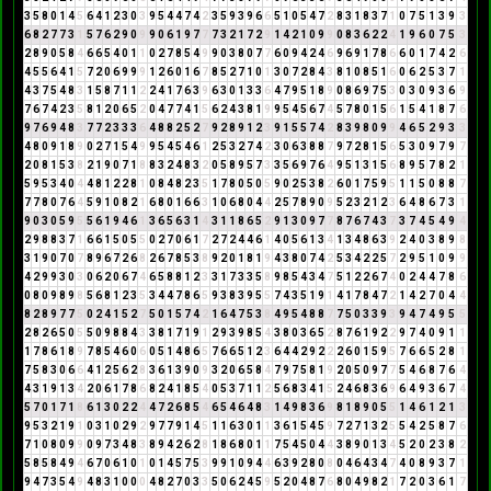
3
5
8
0
1
4
5
6
4
1
2
3
0
3
9
5
4
4
7
4
2
3
5
9
3
9
6
6
5
1
0
5
4
7
2
8
3
1
8
3
7
1
0
7
5
1
3
9
3
6
8
2
7
7
3
1
5
7
6
2
9
0
9
9
0
6
1
9
7
7
7
3
2
1
7
2
9
1
4
2
1
0
9
9
0
8
3
6
2
2
4
1
9
6
0
7
5
3
2
8
9
0
5
8
4
6
6
5
4
0
1
1
0
2
7
8
5
4
9
9
0
3
8
0
7
7
6
0
9
4
2
4
6
9
6
9
1
7
8
6
6
0
1
7
4
2
6
4
5
5
6
4
1
5
7
2
0
6
9
9
9
1
2
6
0
1
6
7
8
5
2
7
1
0
1
3
0
7
2
8
4
3
8
1
0
8
5
1
6
0
6
2
5
3
7
1
4
3
7
5
4
8
3
1
5
8
7
1
1
2
2
4
1
7
6
3
9
6
3
0
1
3
3
6
4
7
9
5
1
8
9
0
8
6
9
7
5
3
0
3
0
9
3
6
9
7
6
7
4
2
3
5
8
1
2
0
6
5
2
0
4
7
7
4
1
5
6
2
4
3
8
1
9
9
5
4
5
6
7
4
5
7
8
0
1
5
6
1
5
4
1
8
7
6
9
7
6
9
4
8
3
7
7
2
3
3
3
6
4
8
8
2
5
2
7
9
2
8
9
1
2
3
9
1
5
5
7
4
2
8
3
9
8
0
9
9
4
6
5
2
9
3
3
4
8
0
9
1
8
9
0
2
7
1
5
4
9
9
5
4
5
4
6
1
2
5
3
2
7
4
2
3
0
6
3
8
8
7
9
7
2
8
1
5
6
5
3
0
9
7
9
7
2
0
8
1
5
3
8
2
1
9
0
7
1
8
8
3
2
4
8
3
2
0
5
8
9
5
7
3
3
5
6
9
7
6
4
9
5
1
3
1
5
6
8
9
5
7
8
2
1
5
9
5
3
4
0
4
4
8
1
2
2
8
1
0
8
4
8
2
3
5
1
7
8
0
5
0
5
9
0
2
5
3
8
2
6
0
1
7
5
9
5
1
1
5
0
8
8
7
7
7
8
0
7
6
4
5
9
1
0
8
2
1
6
8
0
1
6
6
3
1
0
6
8
0
4
4
2
5
7
8
9
0
9
5
2
3
2
1
2
3
6
4
8
6
7
3
1
9
0
3
0
5
9
5
5
6
1
9
4
6
1
3
6
5
6
3
1
4
3
1
1
8
6
5
2
9
1
3
0
9
7
7
8
7
6
7
4
3
7
3
7
4
5
4
9
4
2
9
8
8
3
7
1
6
6
1
5
0
5
5
0
2
7
0
6
1
7
2
7
2
4
4
6
1
4
0
5
6
1
3
4
1
3
4
8
6
3
9
2
4
0
3
8
9
8
3
1
9
0
7
0
7
8
9
6
7
2
6
8
2
6
7
8
5
3
8
9
2
0
1
8
1
9
4
3
8
0
7
4
2
5
3
4
2
2
5
7
2
9
5
1
0
9
9
4
2
9
9
3
0
3
0
6
2
0
6
7
4
6
5
8
8
1
2
3
3
1
7
3
3
5
8
9
8
5
4
3
4
7
5
1
2
2
6
7
4
0
2
4
4
7
8
6
0
8
0
9
8
9
8
5
6
8
1
2
3
5
3
4
4
7
8
6
5
9
3
8
3
9
5
5
7
4
3
5
1
9
1
4
1
7
8
4
7
2
1
4
2
7
0
4
4
8
2
8
9
7
7
5
0
2
4
1
5
2
7
5
0
1
5
7
4
2
1
6
4
7
5
3
8
4
9
5
4
8
8
7
7
5
0
3
3
9
3
9
4
7
4
9
5
5
2
8
2
6
5
0
5
5
0
9
8
8
4
3
3
8
1
7
1
9
1
2
9
3
9
8
5
4
3
8
0
3
6
5
2
8
7
6
1
9
2
2
9
7
4
0
9
1
1
1
7
8
6
1
8
9
7
8
5
4
6
0
6
0
5
1
4
8
6
5
7
6
6
5
1
2
3
6
4
4
2
9
2
2
2
6
0
1
5
9
5
7
6
6
5
2
8
1
7
5
8
3
0
6
6
4
1
2
5
6
2
8
3
6
1
3
9
0
9
3
2
0
6
5
8
4
7
9
7
5
8
1
9
2
0
5
0
9
7
7
5
4
6
8
7
6
4
4
3
1
9
1
3
4
2
0
6
1
7
8
6
8
2
4
1
8
5
4
0
5
3
7
1
1
2
5
6
8
3
4
1
5
2
4
6
8
3
6
9
6
4
9
3
6
7
4
5
7
0
1
7
1
8
6
1
3
0
2
2
4
4
7
2
6
8
5
4
6
5
4
6
4
8
3
1
4
9
8
3
6
9
8
1
8
9
0
5
5
1
4
6
1
2
1
3
9
5
3
2
1
9
1
0
3
1
0
2
9
2
9
7
7
9
1
4
5
1
1
6
3
0
1
1
3
6
1
5
4
5
9
7
2
7
1
3
2
5
5
4
2
5
8
7
6
7
1
0
8
0
9
9
0
9
7
3
4
8
3
8
9
4
2
6
2
8
1
8
6
8
0
1
1
7
5
4
5
0
4
4
3
8
9
0
1
3
4
5
2
0
2
3
8
2
5
8
5
8
4
9
4
6
7
0
6
1
0
1
0
1
4
5
7
5
3
9
9
1
0
9
4
4
6
3
9
2
8
0
8
0
4
6
4
3
4
7
4
0
8
9
3
7
1
9
4
7
3
5
4
9
4
8
3
1
0
0
0
4
8
2
7
0
3
3
5
0
6
2
4
5
9
5
2
0
4
8
7
6
8
0
4
9
8
2
1
7
2
0
3
6
1
7