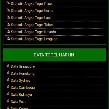
Statistik Angka Togel Pcso
Statistik Angka Togel Korea
Statistik Angka Togel Laos
Statistik Angka Togel Taipei
Statistik Angka Togel Nevada
Statistik Angka Togel Lengkap
DATA TOGEL HARI INI
Data Singapore
Data Hongkong
Data Sydney
Data Cambodia
Data Bullseye
Data Pcso
Data Korea