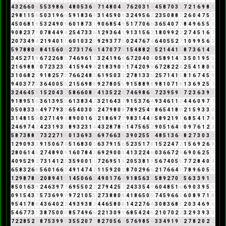
4
3
2
6
6
0
6
5
5
3
9
8
6
5
4
8
0
5
3
6
9
7
1
4
8
0
4
4
7
6
2
0
3
1
4
4
5
8
7
0
3
3
7
2
1
6
9
8
8
2
9
8
1
1
5
6
5
0
3
1
9
6
6
5
9
1
8
3
6
9
3
1
4
5
9
0
9
3
2
4
9
5
6
2
2
3
5
0
8
8
7
2
6
0
4
7
5
3
4
5
0
6
8
1
9
5
3
2
4
9
0
9
6
0
1
8
7
3
1
9
0
6
8
5
4
9
5
1
7
7
0
6
6
3
6
5
4
0
7
7
8
4
9
6
5
5
1
9
0
8
2
3
7
1
0
7
8
4
4
9
4
2
5
4
7
3
3
6
1
2
9
3
6
4
1
9
1
3
1
5
6
2
1
8
0
9
9
2
2
2
7
4
5
1
6
7
2
0
7
3
4
9
4
2
1
9
4
0
1
1
6
0
1
0
3
2
5
9
2
9
3
7
7
5
0
2
4
7
6
7
4
6
4
0
5
5
2
7
1
0
9
9
5
6
2
5
9
7
8
8
0
8
8
4
1
5
6
0
6
2
7
3
1
7
6
4
1
4
7
0
7
7
5
1
5
4
8
8
2
1
5
2
1
4
4
1
5
8
7
3
6
1
4
5
3
4
5
2
7
1
8
6
7
2
2
6
8
5
7
4
6
9
6
1
7
3
2
4
1
9
6
6
6
7
2
0
4
0
4
0
5
8
9
1
4
5
3
5
0
1
9
5
5
2
1
6
9
8
8
7
0
7
2
3
2
3
5
4
1
5
9
4
9
4
2
1
8
3
9
0
9
1
7
4
2
0
9
9
6
7
2
8
2
2
4
2
5
4
1
8
0
8
3
1
0
6
8
2
1
9
1
8
2
5
7
3
7
6
6
2
4
8
3
6
1
9
5
0
3
3
2
7
8
1
3
3
6
2
5
7
1
4
1
5
8
1
6
7
4
5
9
9
4
0
3
7
7
5
3
6
4
0
0
5
5
2
1
5
6
9
8
8
9
2
7
8
0
5
5
9
1
5
8
8
9
8
9
8
1
0
7
1
8
1
3
6
9
2
5
7
3
2
4
6
4
5
9
1
5
2
0
4
3
7
5
8
6
6
0
8
8
4
1
3
5
2
2
4
7
4
6
9
8
6
5
7
2
3
9
5
9
5
7
2
3
6
3
9
3
9
1
8
9
5
1
6
3
6
1
3
9
5
5
6
1
3
8
3
4
7
3
2
1
6
4
3
7
9
1
5
3
7
6
4
9
3
4
6
1
1
2
4
4
6
0
9
7
7
0
5
0
8
3
3
6
4
9
7
7
9
3
3
6
5
4
0
3
0
3
2
4
7
9
8
0
8
7
8
9
2
5
4
9
8
6
5
4
1
8
9
2
1
5
9
3
3
6
3
1
4
8
1
5
6
0
2
7
1
4
9
4
8
9
0
0
1
6
7
2
1
8
6
9
7
7
9
8
3
1
4
4
8
5
8
9
2
1
9
1
6
8
5
4
1
7
8
2
4
6
9
7
4
2
4
2
3
1
9
3
3
8
9
3
2
3
1
4
4
3
2
8
7
8
6
1
4
7
5
6
5
2
9
0
5
1
6
4
1
0
9
7
6
1
2
3
5
8
7
3
8
8
7
7
3
2
2
7
1
8
0
1
3
6
9
3
3
6
9
7
6
6
3
9
3
9
0
2
5
5
1
4
8
5
1
3
6
9
8
2
7
3
0
3
3
1
2
9
0
9
3
3
9
1
5
0
6
7
4
5
1
6
8
3
0
3
6
3
7
9
1
5
6
5
2
3
5
1
7
8
1
5
2
2
4
7
2
1
5
6
9
2
6
8
2
8
0
6
1
4
5
2
7
4
8
9
0
9
1
6
0
7
8
4
3
6
9
2
9
0
0
0
4
1
3
2
2
4
6
0
3
6
6
7
2
9
6
9
0
6
2
5
7
4
0
9
5
2
9
2
7
3
1
4
1
2
3
3
5
9
0
0
1
1
7
2
6
9
5
1
6
2
0
5
3
8
1
9
5
6
7
4
0
5
5
7
7
2
8
4
0
4
6
5
8
3
2
6
8
5
6
0
1
6
6
3
4
9
1
4
7
4
2
1
1
5
9
2
0
2
8
7
0
2
9
6
6
2
1
7
6
6
4
1
7
8
9
6
0
5
5
1
2
9
8
7
8
6
2
0
8
9
4
1
5
1
4
5
0
6
6
3
4
9
0
1
7
6
4
9
1
8
5
6
3
9
5
8
9
2
7
0
7
5
6
3
3
9
1
1
8
5
0
1
6
3
9
2
4
6
3
9
7
7
6
9
5
5
0
2
2
2
7
9
4
2
5
7
2
4
3
3
5
4
9
6
0
4
8
5
1
6
6
9
0
3
9
5
5
0
9
1
5
4
3
7
5
7
3
6
9
9
9
9
7
2
1
0
5
5
2
7
3
8
8
0
8
4
1
8
6
5
0
5
7
4
5
9
6
6
3
6
0
8
9
7
1
8
9
5
4
1
7
8
6
4
3
6
4
0
2
2
4
9
3
9
3
8
2
4
4
6
5
8
0
8
1
4
2
2
7
6
4
3
0
8
3
6
8
5
2
0
3
4
6
9
6
5
4
6
7
7
3
1
3
8
7
5
0
0
0
8
5
7
4
9
6
6
2
2
1
3
0
9
9
6
8
5
4
2
4
6
2
1
0
7
0
2
2
3
2
9
3
9
3
3
7
2
2
8
5
2
7
8
7
5
3
9
9
9
3
5
5
2
0
7
7
8
2
7
0
5
6
2
5
7
6
9
8
5
4
3
3
4
9
1
9
1
2
7
8
2
0
2
2