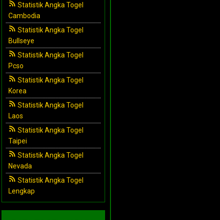
Statistik Angka Togel
Cambodia
Statistik Angka Togel
Bullseye
Statistik Angka Togel
Pcso
Statistik Angka Togel
Korea
Statistik Angka Togel
Laos
Statistik Angka Togel
Taipei
Statistik Angka Togel
Nevada
Statistik Angka Togel
Lengkap