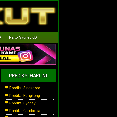
D
Paito Sydney 6D
PREDIKSI HARI INI
Prediksi Singapore
Prediksi Hongkong
Prediksi Sydney
Prediksi Cambodia