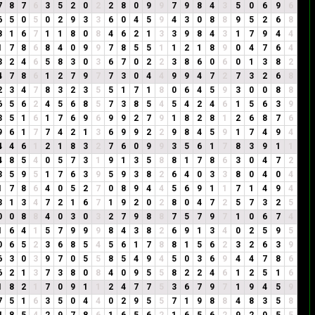
7
8
7
6
3
5
2
0
2
2
8
0
9
9
7
9
8
4
3
5
0
6
9
6
6
5
0
5
0
2
9
3
3
6
0
4
5
9
4
3
0
8
8
9
5
2
6
8
8
1
6
7
1
1
8
0
8
4
6
2
1
3
3
9
8
4
3
1
7
9
4
4
1
7
8
6
8
4
0
9
9
7
8
5
5
1
1
2
1
8
9
0
4
7
6
4
3
2
4
6
5
8
3
0
3
6
7
0
2
2
3
8
6
0
6
0
1
3
8
2
4
7
8
6
1
2
7
9
7
7
3
0
4
4
9
9
4
7
2
7
3
2
6
8
2
3
4
7
8
3
2
3
5
5
1
7
1
8
0
6
4
5
9
3
0
0
8
8
6
5
6
2
4
5
6
8
5
7
3
8
5
4
5
4
2
4
6
1
5
6
3
9
3
5
1
6
1
7
6
9
6
9
9
2
7
9
1
8
2
8
1
2
6
8
7
6
9
6
1
7
7
4
2
1
3
6
9
9
2
2
9
8
4
5
9
1
7
4
9
4
4
4
6
1
2
1
8
3
2
7
6
0
9
9
3
5
6
1
7
8
3
9
1
1
4
8
5
4
0
5
7
3
1
9
1
3
5
8
8
1
7
8
6
3
0
4
7
2
3
5
9
5
1
7
6
3
9
5
9
3
8
2
6
4
0
3
3
8
0
4
0
4
1
7
8
6
4
0
5
2
7
0
8
9
4
4
5
6
9
1
1
7
1
4
9
4
3
1
3
4
7
2
1
6
7
1
9
2
0
2
8
0
4
7
2
5
7
3
2
5
0
0
8
8
4
0
3
0
3
2
7
9
8
8
7
5
7
9
7
1
0
6
7
4
1
6
4
1
5
7
9
9
9
8
4
3
8
2
6
9
1
3
4
0
2
5
9
5
0
6
5
2
3
6
8
5
4
5
6
1
7
8
8
1
5
6
2
3
2
6
3
9
6
3
0
3
9
7
0
5
5
8
5
4
9
4
5
0
3
6
9
4
4
7
8
6
6
2
1
3
7
3
8
0
8
4
0
9
5
5
8
2
2
4
6
1
2
5
1
6
1
8
2
1
7
0
9
1
1
2
4
7
7
5
3
6
7
9
7
1
9
4
5
9
7
5
1
6
3
5
0
4
4
0
2
9
5
5
7
1
9
8
8
4
8
3
5
8