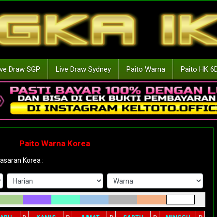
ive Draw SGP
Live Draw Sydney
Paito Warna
Paito HK 6
Paito Warna Korea
pasaran Korea :