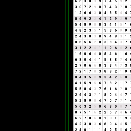
6
6
3
0
3
9
7
4
5
9
2
3
0
7
2
9
0
7
4
3
7
8
1
2
6
6
3
0
4
8
5
4
4
8
6
9
2
2
4
1
2
9
2
9
5
4
8
9
8
8
3
4
1
5
1
4
8
2
3
5
1
5
3
6
9
9
2
4
3
0
3
8
9
4
8
3
1
0
8
5
6
2
0
3
8
4
3
7
3
1
2
2
4
1
1
9
6
6
2
1
6
0
6
6
0
8
4
6
1
6
6
8
0
4
4
1
5
8
8
7
4
2
7
0
6
6
8
3
3
4
7
3
7
2
1
7
8
3
8
8
2
1
9
0
4
3
5
8
9
3
4
2
6
0
4
1
5
9
5
6
7
8
2
1
7
5
5
8
4
3
7
6
1
6
7
0
2
6
4
3
7
1
8
0
4
4
7
5
2
8
9
8
4
7
0
7
7
1
5
6
3
2
5
0
6
8
0
8
7
8
7
5
1
6
2
2
6
7
4
6
6
2
7
8
6
8
1
0
1
1
9
4
2
3
0
3
6
8
0
4
4
5
2
4
0
1
1
1
4
9
5
5
6