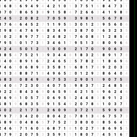
4
8
5
4
2
9
7
8
6
1
6
5
6
2
1
6
5
6
2
9
2
0
5
5
1
6
8
5
6
9
4
9
4
4
2
1
0
1
3
7
5
1
6
8
4
7
3
1
0
7
0
7
8
6
5
3
8
9
1
5
8
4
7
2
6
6
3
4
1
9
8
8
2
4
5
9
2
0
8
2
1
7
0
5
9
5
3
9
8
1
9
5
6
7
8
6
8
7
6
4
6
4
5
2
7
1
1
9
5
5
3
0
1
2
3
9
5
6
0
6
2
9
8
8
4
7
6
9
6
8
3
4
9
4
3
8
7
0
7
6
3
2
3
5
1
0
2
2
8
9
7
7
5
2
4
8
2
1
7
6
0
8
8
1
2
8
5
4
7
9
5
5
0
1
7
3
1
3
4
6
1
7
9
5
1
3
4
8
0
9
6
6
9
2
4
6
5
0
1
2
3
1
0
0
9
9
2
1
7
0
7
9
0
6
3
9
8
8
5
4
7
5
2
1
3
9
3
4
4
8
1
8
3
2
5
8
9
1
7
8
1
4
0
4
8
9
1
6
7
2
4
6
5
2
5
7
8
2
1
1
8
6
9
6
7
4
6
1
0
6
8
9
8
3
5
8
1
9
6
8
1
7
8
9
2
0
3
3
9
1
3
4
8
8
7
1
8
4
9
6
5
2
0
1
2
9
2
8
6
4
0
4
6
8
3
2
0
8
4
9
4
6
7
5
3
8
2
9
0
1
1
9
0
7
5
3
1
4
0
4
7
2
3
0
3
4
0
7
5
3
9
8
3
7
1
2
4
8
5
4
9
2
2
4
8
4
3
6
9
0
6
5
9
5
4
2
1
5
6
9
6
2
4
6
3
6
9
6
1
0
5
7
3
0
6
9
5
5
2
4
4
8
3
8
9
1
2
3
5
8
1
9
6
8
3
5
8
9
1
5
4
9
2
0
7
8
6
1
0
3
7
1
5
0
2
2
2
1
7
3
1
2
6
0
9
9
3
7
2
1
3
5
9
9
0
9
7
9
7
7
3
4
2
0
2
8
0
4
2
6
7
8
1
3
4
6
7
5
7
3
5
8
9
8
0
4
8
6
5
7
7
5
2
7
3
8
0
0
0
8
5
6
4
1
2
4
6
1
7
1
6
0
6
6
8
7
1
8
1
0
2
7
9
8
6
9
5
5
4
7
9
7
2
0
7
5
3
3
5
9
1
1
1
8
0
7
7
4
5
1
6
7