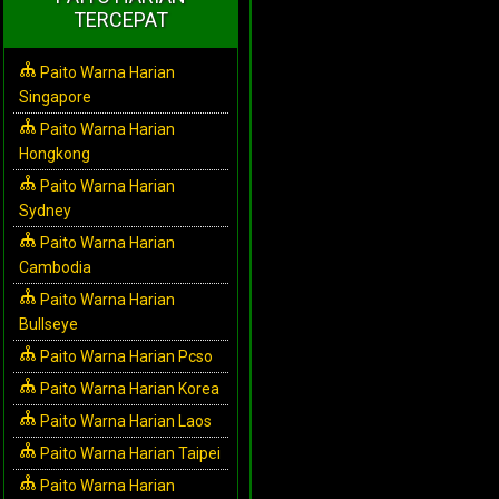
TERCEPAT
Paito Warna Harian
Singapore
Paito Warna Harian
Hongkong
Paito Warna Harian
Sydney
Paito Warna Harian
Cambodia
Paito Warna Harian
Bullseye
Paito Warna Harian Pcso
Paito Warna Harian Korea
Paito Warna Harian Laos
Paito Warna Harian Taipei
Paito Warna Harian