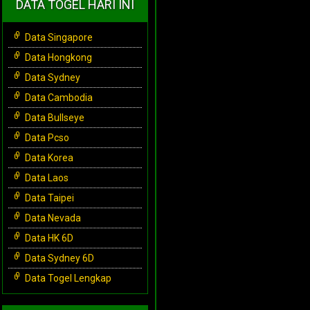
DATA TOGEL HARI INI
Data Singapore
Data Hongkong
Data Sydney
Data Cambodia
Data Bullseye
Data Pcso
Data Korea
Data Laos
Data Taipei
Data Nevada
Data HK 6D
Data Sydney 6D
Data Togel Lengkap