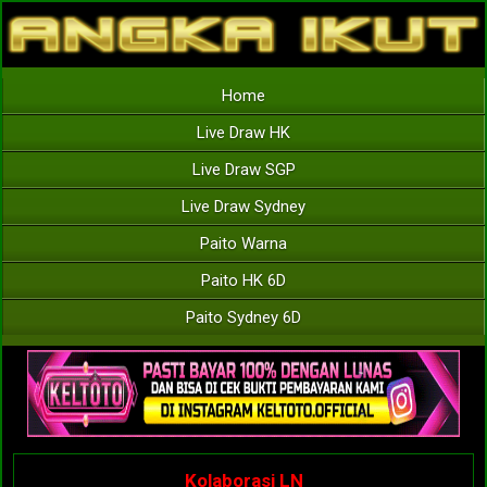
Home
Live Draw HK
Live Draw SGP
Live Draw Sydney
Paito Warna
Paito HK 6D
Paito Sydney 6D
Kolaborasi LN