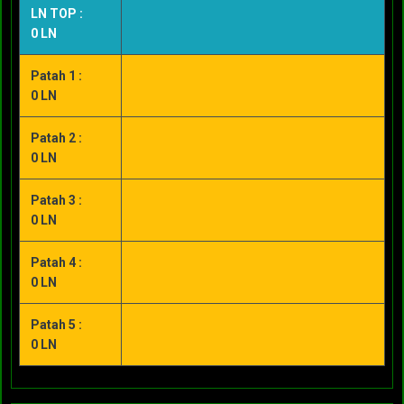
LN TOP :
0 LN
Patah 1 :
0 LN
Patah 2 :
0 LN
Patah 3 :
0 LN
Patah 4 :
0 LN
Patah 5 :
0 LN