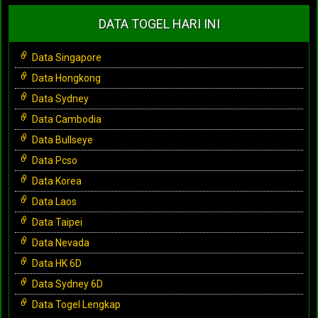
DATA TOGEL HARI INI
Data Singapore
Data Hongkong
Data Sydney
Data Cambodia
Data Bullseye
Data Pcso
Data Korea
Data Laos
Data Taipei
Data Nevada
Data HK 6D
Data Sydney 6D
Data Togel Lengkap