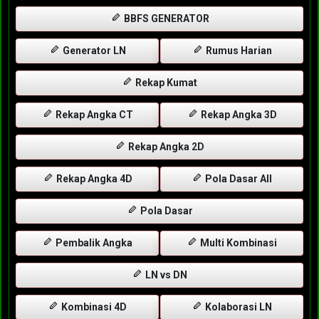
BBFS GENERATOR
Generator LN
Rumus Harian
Rekap Kumat
Rekap Angka CT
Rekap Angka 3D
Rekap Angka 2D
Rekap Angka 4D
Pola Dasar All
Pola Dasar
Pembalik Angka
Multi Kombinasi
LN vs DN
Kombinasi 4D
Kolaborasi LN