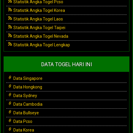
Statistik Angka Togel Pcso
Statistik Angka Togel Korea
Statistik Angka Togel Laos
Statistik Angka Togel Taipei
Statistik Angka Togel Nevada
Statistik Angka Togel Lengkap
DATA TOGEL HARI INI
Data Singapore
Data Hongkong
Data Sydney
Data Cambodia
Data Bullseye
Data Pcso
Data Korea