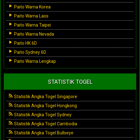
Paito Warna Korea
Paito Warna Laos
Paito Warna Taipei
Paito Warna Nevada
Paito HK 6D
Paito Sydney 6D
Paito Warna Lengkap
STATISTIK TOGEL
Statistik Angka Togel Singapore
Statistik Angka Togel Hongkong
Statistik Angka Togel Sydney
Statistik Angka Togel Cambodia
Statistik Angka Togel Bullseye