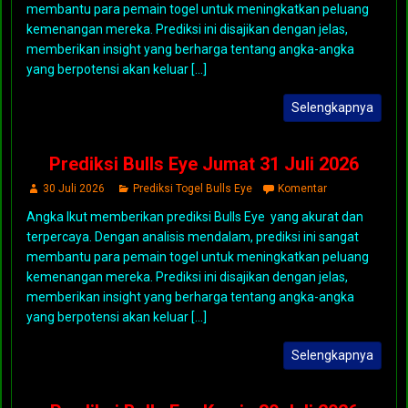
membantu para pemain togel untuk meningkatkan peluang
kemenangan mereka. Prediksi ini disajikan dengan jelas,
memberikan insight yang berharga tentang angka-angka
yang berpotensi akan keluar [...]
Selengkapnya
Prediksi Bulls Eye Jumat 31 Juli 2026
30 Juli 2026
Prediksi Togel Bulls Eye
Komentar
Angka Ikut memberikan prediksi Bulls Eye yang akurat dan
terpercaya. Dengan analisis mendalam, prediksi ini sangat
membantu para pemain togel untuk meningkatkan peluang
kemenangan mereka. Prediksi ini disajikan dengan jelas,
memberikan insight yang berharga tentang angka-angka
yang berpotensi akan keluar [...]
Selengkapnya