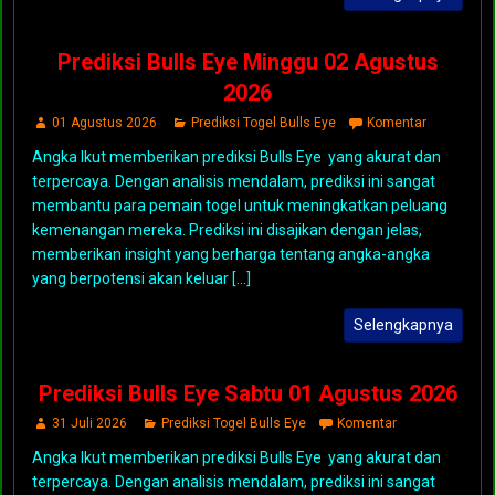
Prediksi Bulls Eye Minggu 02 Agustus
2026
01 Agustus 2026
Prediksi Togel Bulls Eye
Komentar
Angka Ikut memberikan prediksi Bulls Eye yang akurat dan
terpercaya. Dengan analisis mendalam, prediksi ini sangat
membantu para pemain togel untuk meningkatkan peluang
kemenangan mereka. Prediksi ini disajikan dengan jelas,
memberikan insight yang berharga tentang angka-angka
yang berpotensi akan keluar [...]
Selengkapnya
Prediksi Bulls Eye Sabtu 01 Agustus 2026
31 Juli 2026
Prediksi Togel Bulls Eye
Komentar
Angka Ikut memberikan prediksi Bulls Eye yang akurat dan
terpercaya. Dengan analisis mendalam, prediksi ini sangat