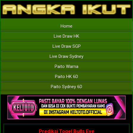
Home
Live Draw HK
Live Draw SGP
Live Draw Sydney
Paito Warna
Paito HK 6D
Paito Sydney 6D
Prediksi Togel Bulls Eye