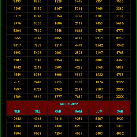
3433
8986
1228
5445
7351
7550
4295
5192
5167
5061
4969
3380
6719
0343
6754
3093
8701
2131
2976
9300
1686
2119
9453
5696
5304
7812
4448
0663
0757
6779
6555
3943
3055
4819
5919
0297
3017
7953
9219
4443
3242
7342
9893
5406
2003
2803
7197
4765
8987
7948
8954
8433
3885
3363
1042
2518
0505
4282
2160
5059
4649
8086
8908
9364
1222
4733
2671
2448
9725
9188
1074
9222
4597
9729
3362
2099
2187
XXXX
9789
9344
8777
7634
7234
XXXX
TAHUN 2022
SEN
SEL
RAB
KAM
JUM
SAB
2942
4068
4810
9289
5487
4920
XXXX
XXXX
XXXX
8206
2209
2359
9504
0638
4254
4637
6403
4052