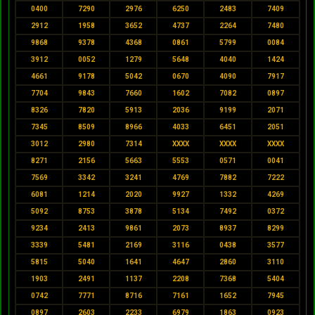
0400
7290
2976
6250
2483
7409
2912
1958
3652
4737
2264
7480
9868
9378
4368
0861
5799
0084
3912
0052
1279
5648
4040
1424
4661
9178
5042
0670
4090
7917
7704
9843
7660
1602
7082
0897
8326
7820
5913
2036
9199
2071
7345
8509
8966
4033
6451
2051
3012
2980
7314
XXXX
XXXX
XXXX
8271
2156
5663
5553
0571
0041
7569
3342
3241
4769
7882
7222
6081
1214
2020
9927
1332
4269
5092
8753
3878
5134
7492
0372
9234
2413
9861
2073
8937
8299
3339
5481
2169
3116
0438
3577
5815
5040
1641
4647
2860
3110
1903
2491
1137
2208
7368
5404
0742
7771
8716
7161
1652
7945
0897
2603
2233
6979
1863
0923