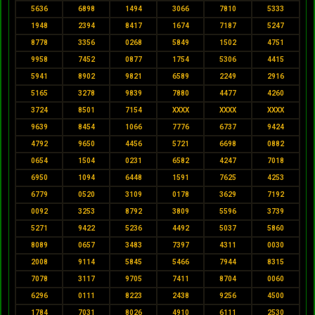
5636
6898
1494
3066
7810
5333
1948
2394
8417
1674
7187
5247
8778
3356
0268
5849
1502
4751
9958
7452
0877
1754
5306
4415
5941
8902
9821
6589
2249
2916
5165
3278
9839
7880
4477
4260
3724
8501
7154
XXXX
XXXX
XXXX
9639
8454
1066
7776
6737
9424
4792
9650
4456
5721
6698
0882
0654
1504
0231
6582
4247
7018
6950
1094
6448
1591
7625
4253
6779
0520
3109
0178
3629
7192
0092
3253
8792
3809
5596
3739
5271
9422
5236
4492
5037
5860
8089
0657
3483
7397
4311
0030
2008
9114
5845
5466
7944
8315
7078
3117
9705
7411
8704
0060
6296
0111
8223
2438
9256
4500
1784
7031
8026
4910
6111
2530