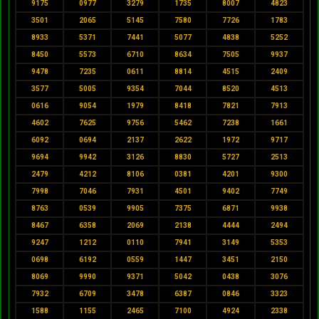
9175
0977
3279
1735
8007
4823
3501
2065
5145
7580
7726
1783
8933
5371
7441
5077
4838
5252
8450
5573
6710
8634
7505
9937
9478
7235
0611
8814
4515
2409
3577
5005
9354
7044
8520
4513
0616
9054
1979
8418
7821
7913
4602
7625
9756
5462
7238
1661
6092
0694
2137
2622
1972
9717
9694
9942
3126
8830
5727
2513
2479
4212
8106
0381
4201
9300
7998
7046
7931
4501
9402
7749
8763
0539
9905
7375
6871
9938
8467
6358
2069
2138
4444
2494
9247
1212
0110
7941
3149
5353
0698
6192
0559
1447
3451
2150
8069
9990
9371
5042
0438
3076
7932
6709
3478
6387
0846
3323
1588
1155
2465
7100
4924
2338