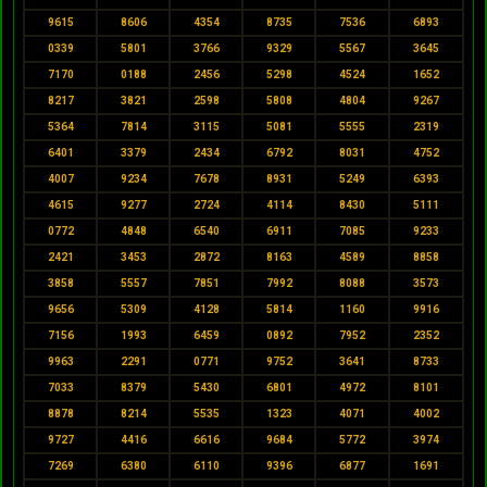
9615
8606
4354
8735
7536
6893
0339
5801
3766
9329
5567
3645
7170
0188
2456
5298
4524
1652
8217
3821
2598
5808
4804
9267
5364
7814
3115
5081
5555
2319
6401
3379
2434
6792
8031
4752
4007
9234
7678
8931
5249
6393
4615
9277
2724
4114
8430
5111
0772
4848
6540
6911
7085
9233
2421
3453
2872
8163
4589
8858
3858
5557
7851
7992
8088
3573
9656
5309
4128
5814
1160
9916
7156
1993
6459
0892
7952
2352
9963
2291
0771
9752
3641
8733
7033
8379
5430
6801
4972
8101
8878
8214
5535
1323
4071
4002
9727
4416
6616
9684
5772
3974
7269
6380
6110
9396
6877
1691