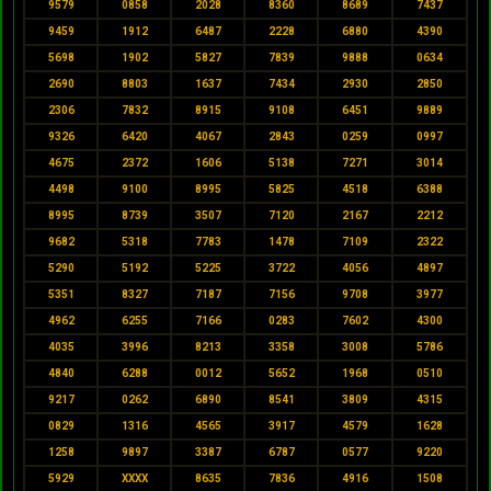
9579
0858
2028
8360
8689
7437
9459
1912
6487
2228
6880
4390
5698
1902
5827
7839
9888
0634
2690
8803
1637
7434
2930
2850
2306
7832
8915
9108
6451
9889
9326
6420
4067
2843
0259
0997
4675
2372
1606
5138
7271
3014
4498
9100
8995
5825
4518
6388
8995
8739
3507
7120
2167
2212
9682
5318
7783
1478
7109
2322
5290
5192
5225
3722
4056
4897
5351
8327
7187
7156
9708
3977
4962
6255
7166
0283
7602
4300
4035
3996
8213
3358
3008
5786
4840
6288
0012
5652
1968
0510
9217
0262
6890
8541
3809
4315
0829
1316
4565
3917
4579
1628
1258
9897
3387
6787
0577
9220
5929
XXXX
8635
7836
4916
1508