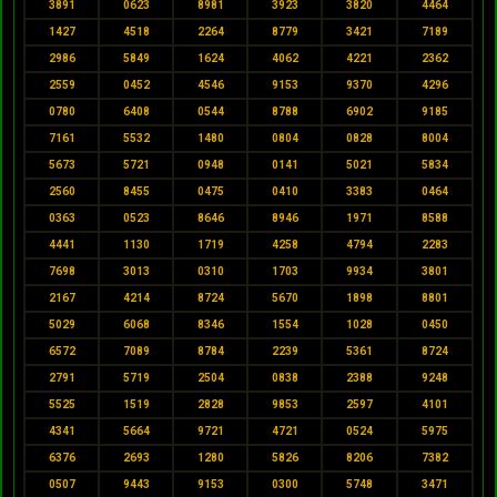
3891
0623
8981
3923
3820
4464
1427
4518
2264
8779
3421
7189
2986
5849
1624
4062
4221
2362
2559
0452
4546
9153
9370
4296
0780
6408
0544
8788
6902
9185
7161
5532
1480
0804
0828
8004
5673
5721
0948
0141
5021
5834
2560
8455
0475
0410
3383
0464
0363
0523
8646
8946
1971
8588
4441
1130
1719
4258
4794
2283
7698
3013
0310
1703
9934
3801
2167
4214
8724
5670
1898
8801
5029
6068
8346
1554
1028
0450
6572
7089
8784
2239
5361
8724
2791
5719
2504
0838
2388
9248
5525
1519
2828
9853
2597
4101
4341
5664
9721
4721
0524
5975
6376
2693
1280
5826
8206
7382
0507
9443
9153
0300
5748
3471