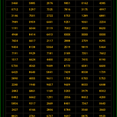
3460
5885
2076
9851
0162
4385
0712
5297
7325
7816
3175
4997
3146
7501
2722
0753
1289
6881
7989
0959
6441
9251
9061
2234
1191
6044
3119
7582
4953
8630
4968
8414
6413
XXXX
XXXX
XXXX
7654
6617
2117
2888
2759
8295
9404
8138
5064
2519
9819
5464
7191
9929
7181
3189
7351
7602
1517
6624
4400
2322
7415
8190
5730
4563
9449
8773
6581
6600
6423
8640
5841
7439
8558
1739
3890
4055
9611
1758
0703
5753
2240
1940
9657
9609
8033
6448
2482
6861
1169
3203
3979
8302
0482
6662
1291
2356
8652
4200
5856
9317
2669
8401
7367
0643
2427
4166
2806
0784
3560
2663
8821
2761
6737
9697
0875
9923