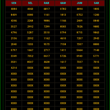
SEN
SEL
RAB
KAM
JUM
SAB
4084
4060
6817
0782
4894
1805
8409
0080
1161
1813
0752
1240
4346
2268
9886
1166
2409
0840
3527
2992
7299
8583
7026
9885
4796
5287
3510
0794
8715
9863
2136
2392
1162
4610
7207
2943
2040
1555
9573
7158
7307
8880
0797
1667
2717
1411
5664
7140
3349
7352
0617
5726
0943
5771
3501
8507
4638
1617
7337
7015
4214
XXXX
XXXX
XXXX
XXXX
XXXX
XXXX
XXXX
XXXX
XXXX
XXXX
XXXX
XXXX
XXXX
XXXX
XXXX
XXXX
XXXX
XXXX
XXXX
XXXX
XXXX
XXXX
XXXX
XXXX
XXXX
XXXX
XXXX
XXXX
XXXX
XXXX
XXXX
XXXX
XXXX
XXXX
XXXX
XXXX
XXXX
XXXX
XXXX
XXXX
XXXX
XXXX
XXXX
XXXX
XXXX
XXXX
XXXX