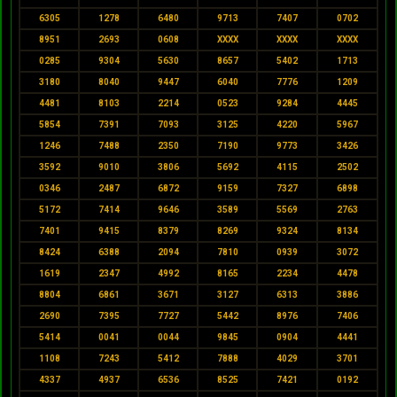
6305
1278
6480
9713
7407
0702
8951
2693
0608
XXXX
XXXX
XXXX
0285
9304
5630
8657
5402
1713
3180
8040
9447
6040
7776
1209
4481
8103
2214
0523
9284
4445
5854
7391
7093
3125
4220
5967
1246
7488
2350
7190
9773
3426
3592
9010
3806
5692
4115
2502
0346
2487
6872
9159
7327
6898
5172
7414
9646
3589
5569
2763
7401
9415
8379
8269
9324
8134
8424
6388
2094
7810
0939
3072
1619
2347
4992
8165
2234
4478
8804
6861
3671
3127
6313
3886
2690
7395
7727
5442
8976
7406
5414
0041
0044
9845
0904
4441
1108
7243
5412
7888
4029
3701
4337
4937
6536
8525
7421
0192