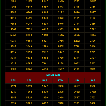
2850
1629
0137
0646
6949
1382
1968
9649
8839
3843
9775
2338
5283
6864
0364
2192
9416
8897
8410
5521
5870
8023
4189
8103
9653
9249
9608
8040
0194
7430
4065
7531
6317
4333
9818
7712
5563
0830
9063
5616
7026
3044
5737
9351
8821
7936
8202
7309
2595
3649
2798
9605
7790
3460
8617
9093
2132
1477
9900
1299
3944
9334
0864
9750
8344
7307
3213
8685
7861
8138
1662
5263
9389
8967
4290
7597
4193
0393
TAHUN 2023
SEN
SEL
RAB
KAM
JUM
SAB
9624
5920
5947
7388
7057
2500
4747
1994
5370
2350
0932
0732
4143
5520
1030
2919
2537
2723
2092
5902
6012
5310
0991
6480