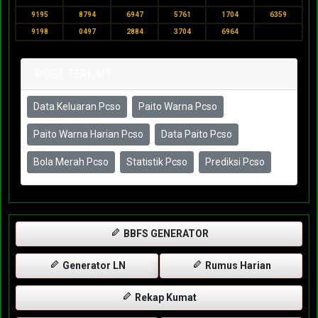
9195
8794
6947
5761
1704
6359
9198
0497
2884
3704
6964
POST TERKAIT
Data Keluaran Pcso
Paito Warna Pcso
Paito Warna Harian Pcso
Data Paito Pcso
Bola Merah Pcso
Statistik Pcso
Prediksi Pcso
BBFS GENERATOR
Generator LN
Rumus Harian
Rekap Kumat