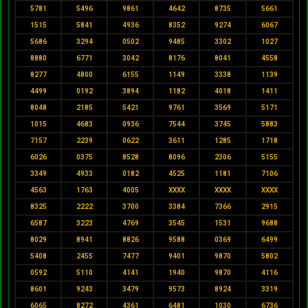
5781
5496
9861
4642
8735
5661
1515
5841
4936
8352
9274
6067
5686
3294
0502
9485
3302
1027
8880
6771
3042
8176
8041
4558
8277
4800
6155
1149
3338
1139
4499
0192
3894
1182
4018
1411
8048
2185
5421
9761
3569
5171
1015
4683
0936
7544
3745
5883
7157
2239
0622
3611
1285
1718
6026
0375
8528
8096
2306
5155
3349
4933
0182
4525
1181
7106
4563
1763
4005
XXXX
XXXX
XXXX
8325
2222
3700
3384
7366
2915
6587
3223
4769
3545
1531
9688
8029
8941
8826
9588
0369
6499
5408
2455
7477
9401
9870
5802
0592
5110
4141
1940
9870
4116
8601
9243
3479
9573
8924
3319
6065
8272
4361
6481
1030
6736