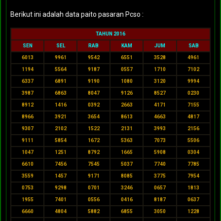
Berikut ini adalah data paito pasaran Pcso :
TAHUN 2016
SEN
SEL
RAB
KAM
JUM
SAB
6013
9961
9542
6551
3528
4961
1194
5564
9187
0557
1710
7102
6337
6891
9190
1080
3120
9994
3987
6863
8047
9126
8527
0230
8912
1416
0392
2663
4171
7155
8966
3921
3654
8613
4663
4817
9307
2102
1522
2131
3993
2156
9111
5854
1672
5363
7073
5506
1047
1251
8792
1665
5908
0304
6610
7456
7545
5037
7740
7785
3559
1457
9171
8085
3775
7954
0753
9298
0701
3246
0657
1813
1955
7401
0556
0416
8187
0637
6660
4804
5882
6855
3050
1228