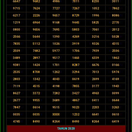
6647
9682
4986
7011
8230
3011
9715
7624
7727
7267
1052
7862
6217
2226
9657
8729
1996
8086
1219
6964
9168
9445
5825
2770
0800
9656
7695
5803
7061
2012
2566
5644
1390
4269
3216
5028
7835
5112
1026
3919
9326
4315
2509
7482
5977
1706
7939
2506
3489
2897
9517
1460
6339
1862
9381
1424
1701
8287
6676
0166
2535
8708
1262
3294
7013
5974
2803
1342
4043
0619
2699
4169
7119
4515
4198
7855
3177
1943
8627
3372
7282
3427
4963
0099
2677
9955
3689
4867
0411
0644
7847
0614
9515
9023
2203
3263
0035
0035
XXXX
1232
6641
0610
4745
8490
8264
8490
8264
6419
TAHUN 2020