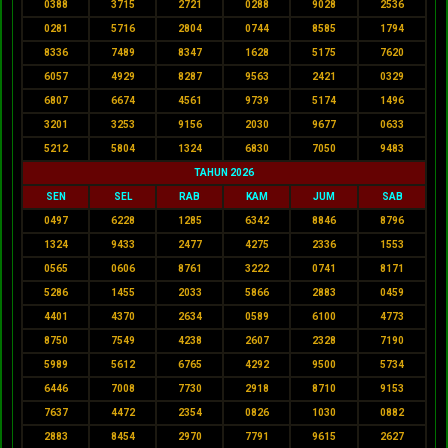
0388
3715
2721
0288
9028
2536
0281
5716
2804
0744
8585
1794
8336
7489
8347
1628
5175
7620
6057
4929
8287
9563
2421
0329
6807
6674
4561
9739
5174
1496
3201
3253
9156
2030
9677
0633
5212
5804
1324
6830
7050
9483
TAHUN 2026
SEN
SEL
RAB
KAM
JUM
SAB
0497
6228
1285
6342
8846
8796
1324
9433
2477
4275
2336
1553
0565
0606
8761
3222
0741
8171
5286
1455
2033
5866
2883
0459
4401
4370
2634
0589
6100
4773
8750
7549
4238
2607
2328
7190
5989
5612
6765
4292
9500
5734
6446
7008
7730
2918
8710
9153
7637
4472
2354
0826
1030
0882
2883
8454
2970
7791
9615
2627