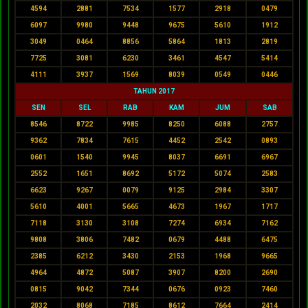
4594
2881
7534
1577
2918
0479
6097
9980
9448
9675
5610
1912
3049
0464
8856
5864
1813
2819
7725
3081
6230
3461
4547
5414
4111
3937
1569
8039
0549
0446
TAHUN 2017
SEN
SEL
RAB
KAM
JUM
SAB
8546
8722
9985
8250
6088
2757
9362
7834
7615
4452
2542
0893
0601
1540
9945
8037
6691
6967
2552
1651
8692
5172
5074
2583
6623
9267
0079
9125
2984
3307
5610
4001
5665
4673
1967
1717
7118
3130
3108
7274
6934
7162
9808
3806
7482
0679
4488
6475
2385
6212
3430
2153
1968
9665
4964
4872
5087
3907
8200
2690
0815
9042
7344
0676
0923
7460
2032
8068
7185
8612
7664
2414