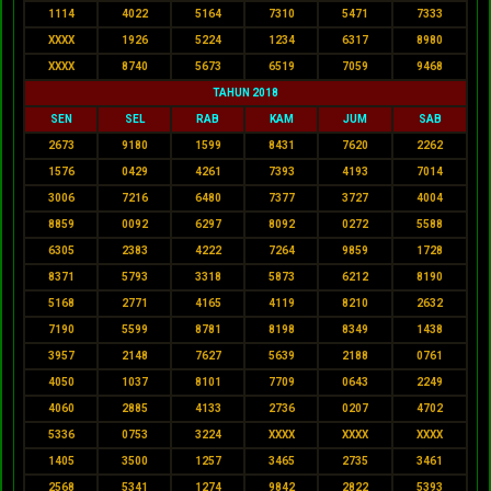
1114
4022
5164
7310
5471
7333
XXXX
1926
5224
1234
6317
8980
XXXX
8740
5673
6519
7059
9468
TAHUN 2018
SEN
SEL
RAB
KAM
JUM
SAB
2673
9180
1599
8431
7620
2262
1576
0429
4261
7393
4193
7014
3006
7216
6480
7377
3727
4004
8859
0092
6297
8092
0272
5588
6305
2383
4222
7264
9859
1728
8371
5793
3318
5873
6212
8190
5168
2771
4165
4119
8210
2632
7190
5599
8781
8198
8349
1438
3957
2148
7627
5639
2188
0761
4050
1037
8101
7709
0643
2249
4060
2885
4133
2736
0207
4702
5336
0753
3224
XXXX
XXXX
XXXX
1405
3500
1257
3465
2735
3461
2568
5341
1274
9842
2822
5393