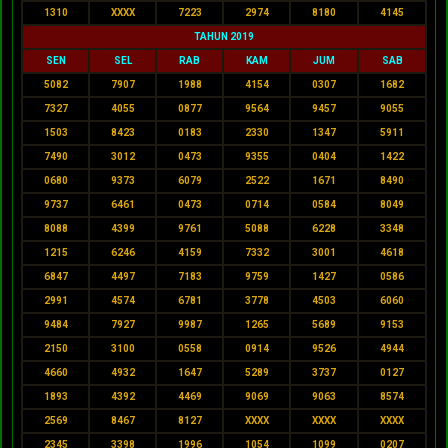
1310
XXXX
7223
2974
8180
4145
TAHUN 2019
SEN
SEL
RAB
KAM
JUM
SAB
5082
7907
1988
4154
0307
1682
7327
4055
0877
9564
9457
9055
1503
8423
0183
2330
1347
5911
7490
3012
0473
9355
0404
1422
0680
9373
6079
2522
1671
8490
9737
6461
0473
0714
0584
8049
8088
4399
9761
5088
6228
3348
1215
6246
4159
7332
3001
4618
6847
4497
7183
9759
1427
0586
2991
4574
6781
3778
4503
6060
9484
7927
9987
1265
5689
9153
2150
3100
0558
0914
9526
4944
4660
4932
1647
5289
3737
0127
1893
4392
4469
9069
9063
8574
2569
8467
8127
XXXX
XXXX
XXXX
2345
3398
1996
1054
1099
0207