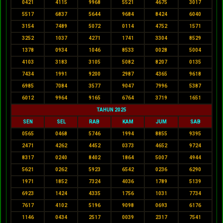
0421
4115
9968
5521
4675
3017
5517
6837
5644
9684
8424
6040
3154
7489
5072
0114
4752
1571
3252
1037
4271
1741
3304
8529
1378
0934
1046
8533
0028
5004
4103
3183
3105
5082
8207
0135
7434
1991
9200
2987
4365
9618
6985
7084
3577
9047
7996
5387
6012
9964
9165
6764
3719
1651
TAHUN 2025
SEN
SEL
RAB
KAM
JUM
SAB
0565
0468
5746
1994
8855
9395
2471
4262
4452
0373
4652
9724
8317
0240
8402
1864
5007
4944
5621
0262
5923
6542
0236
6290
1971
1852
7324
4036
1789
5139
6923
1424
4335
1756
1031
7734
7617
4102
5196
9098
0693
6176
1146
0434
2517
0039
2317
7541