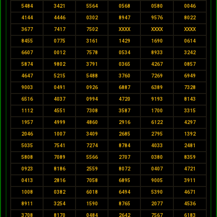
5484
3421
5564
0568
0580
0046
4144
4446
0302
8947
9576
8022
3677
7417
7502
XXXX
XXXX
XXXX
8455
0775
3161
1429
1690
0614
6607
0012
7578
0534
8933
3242
5874
9802
3791
0365
4267
0857
4647
5215
5488
3760
7269
6949
9003
0491
0926
6887
6389
7328
6516
4037
0994
4720
9193
8143
1112
4551
7308
3587
1700
3315
1957
4999
4860
2916
6122
4297
2046
1007
3409
2685
2795
1392
5035
7541
7274
8784
4033
2481
5808
7089
5566
2707
0380
8359
0923
8186
2559
8072
0407
4721
0413
2816
7058
6895
9005
3911
1008
0382
6018
6494
5390
4671
8911
3254
1590
8765
2077
4536
3708
8170
0484
2642
7567
6183