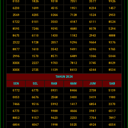
0153
1826
9318
7351
3577
9926
6230
1699
4515
1951
8234
1457
2569
4205
0266
7128
1524
2953
0722
0101
3503
4187
6111
8524
8595
7246
9595
4680
8078
5294
8675
6110
1430
1182
2943
4888
2322
9728
2057
9296
9664
9376
8877
1610
3542
9491
6396
9765
2996
1570
8571
6489
1366
5044
XXXX
2227
9703
7812
3745
8029
XXXX
2725
1139
8413
6344
8534
TAHUN 2024
SEN
SEL
RAB
KAM
JUM
SAB
0772
6775
0931
8466
2738
5139
0053
6676
2568
3400
3419
1980
7466
9516
5992
1417
6854
3370
6773
9631
9988
4666
3987
6517
8852
9157
9623
2233
7704
7897
6804
4067
1998
5025
4924
6554