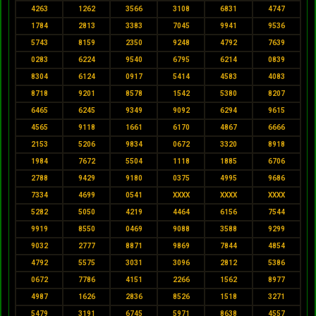
4263
1262
3566
3108
6831
4747
1784
2813
3383
7045
9941
9536
5743
8159
2350
9248
4792
7639
0283
6224
9540
6795
6214
0839
8304
6124
0917
5414
4583
4083
8718
9201
8578
1542
5380
8207
6465
6245
9349
9092
6294
9615
4565
9118
1661
6170
4867
6666
2153
5206
9834
0672
3320
8918
1984
7672
5504
1118
1885
6706
2788
9429
9180
0375
4995
9686
7334
4699
0541
XXXX
XXXX
XXXX
5282
5050
4219
4464
6156
7544
9919
8550
0469
9088
3588
9299
9032
2777
8871
9869
7844
4854
4792
5575
3031
3096
2812
5386
0672
7786
4151
2266
1562
8977
4987
1626
2836
8526
1518
3271
5479
3191
6745
5971
8638
4557