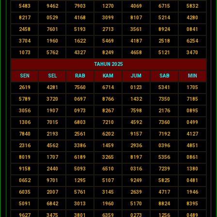
5483
9462
7903
1270
4069
6715
5832
8217
0529
4168
3099
8107
5214
4280
2458
7601
5193
2713
3561
8924
0841
3704
1960
1622
5469
4187
2518
6254
1073
5762
4327
8249
4658
5121
3470
TAHUN 2025
SEN
SEL
RAB
KAM
JUM
SAB
MIN
2619
4281
7560
6714
0123
5341
1705
5789
3720
0697
8766
1432
7350
7185
3056
1907
0973
8267
7598
2176
0895
1306
7015
6803
7210
4592
7360
0499
7840
2193
2561
6202
9157
7192
4127
2316
4562
3386
1459
2936
0396
4851
8019
1707
6189
3265
8197
5356
0861
9158
2440
5093
6510
0316
7239
1380
0652
9701
1295
5107
9249
5825
0481
6035
2007
5761
3145
2639
4717
1946
5091
6842
3013
1960
5170
8824
8395
9627
3475
3801
6359
0273
1256
0489