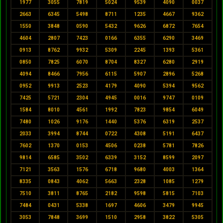
1977
3055
7819
5024
9539
4090
0037
2663
6345
5498
8711
1235
4667
9362
1550
3848
0590
5432
9626
6872
7654
4604
2807
7423
0166
6355
6290
3469
0913
8762
9932
5309
2245
1393
5361
0850
7825
6070
8704
8327
6280
2919
4094
8466
7956
6115
5907
2896
5268
0952
9913
2523
4179
4090
5394
9562
7425
5721
2304
4945
0016
9747
0109
1584
8010
4561
1992
7823
9854
6049
7480
1026
9176
1440
5376
6319
2537
2033
3994
8744
0722
4308
5191
6437
7602
1370
0153
4506
0238
5781
7826
9814
6585
3502
6339
3152
8599
2097
7121
3563
1576
6718
9680
4003
1364
8335
0843
4062
5663
2328
1085
1279
7510
3811
8765
2182
9598
5815
7103
7484
0431
5338
1697
4606
3479
9945
3053
7848
3699
1510
2958
3822
5305