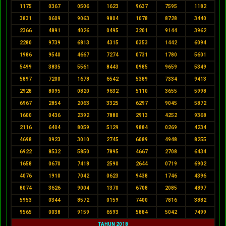
1175
0367
0506
1623
9637
7595
1182
3831
0609
9063
9804
1078
8728
3440
2366
4891
4026
0495
3201
9144
3962
2280
9739
6813
4315
0353
1442
6094
1986
9540
4667
7274
0731
1780
5601
5499
3835
5561
8443
0985
9659
5349
5897
7200
1678
6542
5389
7334
9413
2928
8095
0820
9632
5110
3655
5998
6967
2854
2063
3325
6297
9045
5872
1600
0436
2392
7880
2913
4252
9368
2116
6404
8059
5129
9884
0269
4234
4698
0923
3010
2745
6089
4948
8255
6922
8532
5850
7895
4667
2708
6434
1658
0670
7418
2590
2644
0719
6902
4076
1910
7042
0623
9438
1746
4396
8074
3626
9004
1370
6708
2085
4897
5953
0344
8572
0159
7400
7816
3882
9565
0038
9159
6593
5884
5042
7499
TAHUN 2018