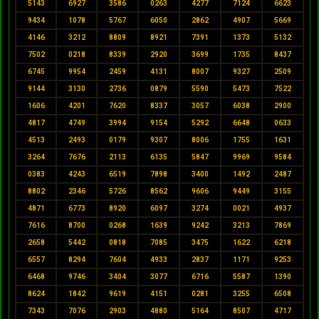
5143
6927
3586
0263
4277
7124
6623
9434
1078
5767
6050
2862
4907
5669
4146
3212
8809
8921
7391
1373
5132
7502
0218
8339
2920
3699
1735
8437
6745
9954
2459
4131
8007
9327
2509
9144
3130
2736
0879
5590
5473
7522
1606
4201
7620
8337
3057
6038
2900
4817
4749
3994
9154
5292
6648
0633
4513
2493
0179
9307
8006
1755
1631
3264
7676
2113
6135
5847
9969
9584
0383
4243
6519
7898
3400
1492
2487
8802
2346
5726
8562
9606
9449
3155
4871
6773
8920
6097
3274
0021
4937
7616
8700
0268
1639
9242
3213
7869
2658
5442
0818
7085
3475
1622
6218
6557
8294
7604
4933
2837
1171
9253
6468
9746
3404
3077
6716
5587
1390
8624
1842
9619
4151
0281
3255
6508
7343
7076
2903
4880
5164
8507
4717