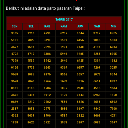
Berikut ini adalah data paito pasaran Taipei :
TAHUN 2017
SEN
SEL
RAB
KAM
JUM
SAB
MIN
3305
9210
4790
6207
9644
3797
0765
5101
7025
5390
2509
4456
9086
5303
3677
9598
7694
1901
0438
3198
6983
4722
8717
9386
5949
9485
4283
8905
7078
4537
5442
2940
6425
4394
1982
0126
5733
6240
0367
6557
4269
3285
9658
1095
9876
8562
0657
2073
9344
3670
7040
8764
1673
5326
6614
8937
0131
8186
1204
1052
2840
4516
9634
3692
6438
3912
1170
0443
5966
1320
0669
7212
0782
7589
8326
4638
6802
2387
8853
0473
4086
9697
9440
7908
4062
5609
8706
0584
3822
8661
4231
1938
8626
0723
2978
5807
6083
3697