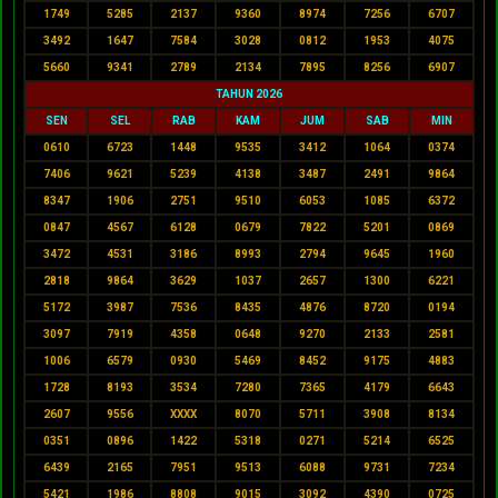
1749
5285
2137
9360
8974
7256
6707
3492
1647
7584
3028
0812
1953
4075
5660
9341
2789
2134
7895
8256
6907
TAHUN 2026
SEN
SEL
RAB
KAM
JUM
SAB
MIN
0610
6723
1448
9535
3412
1064
0374
7406
9621
5239
4138
3487
2491
9864
8347
1906
2751
9510
6053
1085
6372
0847
4567
6128
0679
7822
5201
0869
3472
4531
3186
8993
2794
9645
1960
2818
9864
3629
1037
2657
1300
6221
5172
3987
7536
8435
4876
8720
0194
3097
7919
4358
0648
9270
2133
2581
1006
6579
0930
5469
8452
9175
4883
1728
8193
3534
7280
7365
4179
6643
2607
9556
XXXX
8070
5711
3908
8134
0351
0896
1422
5318
0271
5214
6525
6439
2165
7951
9513
6088
9731
7234
5421
1986
8808
9015
3092
4390
0725