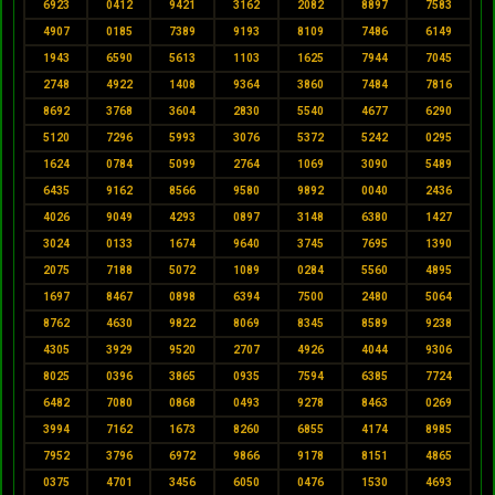
6923
0412
9421
3162
2082
8897
7583
4907
0185
7389
9193
8109
7486
6149
1943
6590
5613
1103
1625
7944
7045
2748
4922
1408
9364
3860
7484
7816
8692
3768
3604
2830
5540
4677
6290
5120
7296
5993
3076
5372
5242
0295
1624
0784
5099
2764
1069
3090
5489
6435
9162
8566
9580
9892
0040
2436
4026
9049
4293
0897
3148
6380
1427
3024
0133
1674
9640
3745
7695
1390
2075
7188
5072
1089
0284
5560
4895
1697
8467
0898
6394
7500
2480
5064
8762
4630
9822
8069
8345
8589
9238
4305
3929
9520
2707
4926
4044
9306
8025
0396
3865
0935
7594
6385
7724
6482
7080
0868
0493
9278
8463
0269
3994
7162
1673
8260
6855
4174
8985
7952
3796
6972
9866
9178
8151
4865
0375
4701
3456
6050
0476
1530
4693