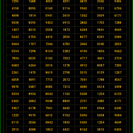
7295
1688
4059
4391
6873
3365
9405
4158
8095
0169
5116
9963
7131
6706
4698
1814
5941
3610
1362
3009
6171
0038
8395
9432
0913
2863
1753
7288
1437
8010
3558
1872
6244
9841
4969
5642
0756
4410
2030
8077
8241
3080
0664
1707
7366
6783
2463
0345
2053
5594
7298
8134
3282
4196
1856
9662
7836
6535
3163
7302
4717
4651
2734
0682
6264
3010
1378
4913
8087
7205
3261
1470
8619
2798
3515
0139
1207
6058
4091
7713
2072
7041
1788
4567
9870
3687
8085
7212
4080
0614
2498
0334
8936
8042
1163
5638
1234
6133
5463
2682
9048
8869
2131
2485
4171
9457
6178
7961
6643
3099
0964
6245
1223
9070
6015
9762
5696
5058
9584
0115
2566
0842
1830
5430
1204
4649
2913
4388
1852
4421
8162
3815
0430