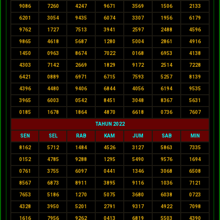
9086
7260
4247
9671
3569
1506
2133
6201
3054
9435
6074
3307
1956
6179
9762
1727
7513
3941
2597
2488
4596
9865
4618
5687
1280
5004
2861
4916
1450
0963
8674
7022
0168
6953
4138
4303
7142
2669
1829
9172
2514
7228
6421
0889
6971
6715
7593
5257
8139
4396
4480
9406
6844
4056
6194
9535
3965
6003
0542
8451
3048
8367
5631
0185
1678
1864
4870
6618
0736
7607
TAHUN 2022
SEN
SEL
RAB
KAM
JUM
SAB
MIN
8162
5712
1484
4526
3127
5863
7335
0152
4785
9288
1295
5490
9576
1694
0761
3755
6097
0441
1346
3068
6508
8567
6873
8911
3895
9116
1036
7121
7653
5186
1270
5075
3680
6038
0723
4328
3950
5201
2791
9317
4922
7098
1616
7956
9262
0413
6819
5503
4390