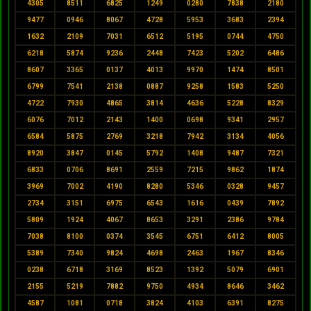
4305
8511
6825
1249
0280
7838
2180
9477
0946
8067
4728
5953
3683
2394
1632
2109
7031
6512
5195
0744
4750
6218
5874
9236
2448
7423
5202
6486
8607
3365
0137
4013
9970
1474
8501
6799
7541
2138
0887
9258
1583
5250
4722
7930
4865
3814
4636
5228
8329
6076
7012
2143
1400
0698
9341
2957
6584
5875
2769
3218
7942
3134
4056
8920
3847
0145
5792
1408
9487
7321
6833
0706
8691
2559
7215
9862
1874
3969
7002
4190
8280
5346
0328
9457
2734
3151
6975
6543
1616
0439
7892
5809
1924
4067
8653
3291
2386
9784
7038
8100
0374
3545
6751
6412
8005
5389
7340
9824
4698
2463
1967
8346
0238
6718
3169
8523
1392
5079
6901
2155
5219
7882
9750
4934
8646
3462
4587
1081
0718
3824
4103
6391
8275