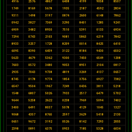
4916
2576
4867
6408
4199
9058
8507
1749
8169
5678
1935
2187
4592
2834
9311
1498
3197
0874
2600
6148
7862
0942
3827
7369
3290
8401
1285
9241
6909
3482
8950
7510
5391
0133
6934
7294
0743
2103
9081
5863
6219
7842
8933
3257
1728
8209
0014
8425
6410
6095
8390
6459
3122
8184
9430
6502
5623
4679
5362
9300
7450
6549
1208
7603
0572
3480
9053
8951
2104
0817
2935
7043
9738
4819
3269
4137
0657
8745
0178
9774
1854
3756
6927
7382
6547
9504
1967
7249
0436
3811
5218
1548
6807
5026
7933
2517
6479
5702
9644
5258
2622
0238
7969
5094
7402
3400
6491
8037
5078
4129
1045
1327
9068
4357
8765
2597
3629
5418
2130
0651
9672
3192
0526
8142
7293
2055
2398
0891
6375
0953
7185
5328
6034