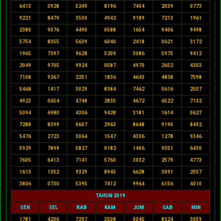
6413
3928
5249
8196
7404
2039
0773
9221
8479
3500
4942
9189
7213
1961
2380
9076
4490
0588
1654
9406
9498
5754
8355
5639
6040
2418
0621
3172
1965
7397
9628
5209
3086
5975
9412
2049
9705
9924
0587
4970
2652
4303
7108
9267
2251
1836
4643
4838
7598
5468
1417
3029
8384
7462
0616
2507
4923
0654
4748
2835
4672
6522
7132
5094
6980
4306
9428
3181
1614
0627
7288
8399
0607
2963
8648
9190
8492
5476
2723
3064
1547
4336
1278
9346
5929
7899
5827
0182
1406
9551
6430
7605
6413
7141
5760
3032
2579
4773
1613
1352
9329
8945
6628
3091
2557
3806
0730
5395
7412
9964
6156
4010
TAHUN 2019
SEN
SEL
RAB
KAM
JUM
SAB
MIN
1781
4206
7297
3508
0045
8324
3059