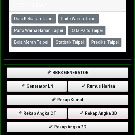
POST TERKAIT
Data Keluaran Taipei
Paito Warna Taipei
Paito Warna Harian Taipei
Data Paito Taipei
Bola Merah Taipei
Statistik Taipei
Prediksi Taipei
BBFS GENERATOR
Generator LN
Rumus Harian
Rekap Kumat
Rekap Angka CT
Rekap Angka 3D
Rekap Angka 2D