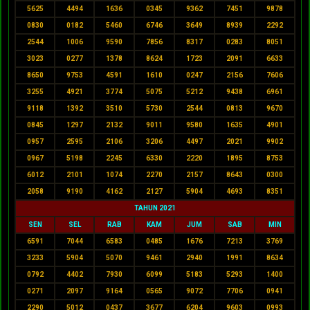
5625
4494
1636
0345
9362
7451
9878
0830
0182
5460
6746
3649
8939
2292
2544
1006
9590
7856
8317
0283
8051
3023
0277
1378
8624
1723
2091
6633
8650
9753
4591
1610
0247
2156
7606
3255
4921
3774
5075
5212
9438
6961
9118
1392
3510
5730
2544
0813
9670
0845
1297
2132
9011
9580
1635
4901
0957
2595
2106
3206
4497
2021
9902
0967
5198
2245
6330
2220
1895
8753
6012
2101
1074
2270
2157
8643
0300
2058
9190
4162
2127
5904
4693
8351
TAHUN 2021
SEN
SEL
RAB
KAM
JUM
SAB
MIN
6591
7044
6583
0485
1676
7213
3769
3233
5904
5070
9461
2940
1991
8634
0792
4402
7930
6099
5183
5293
1400
0271
2097
9164
0565
9072
7706
0941
2290
5012
0437
3677
6204
9603
0993