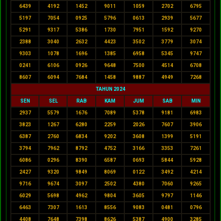
6439
4192
1452
9011
1059
2702
6795
5197
7054
0925
5796
0613
2939
5677
5291
9317
5386
1730
7951
1592
9270
2388
3040
2632
4423
3502
3779
3074
9303
1078
1696
1385
6958
5345
9747
0241
6106
0926
9648
7500
4514
6708
8607
6094
7684
1458
9887
4949
7268
TAHUN 2024
SEN
SEL
RAB
KAM
JUM
SAB
MIN
2937
5579
1676
7089
5378
9181
6983
3823
1267
6280
2259
2026
7607
3906
6387
2760
6834
9202
3608
1399
5191
3794
7962
8792
4752
3166
3353
7261
6086
0296
8390
6587
0693
5844
5928
2427
9320
9849
8069
0122
3492
4214
9716
9674
3097
2502
4380
7060
9265
6029
5698
4962
9804
3605
9797
1146
6463
7307
1613
8556
9083
0481
0796
4408
7648
7398
8626
5387
4900
3285