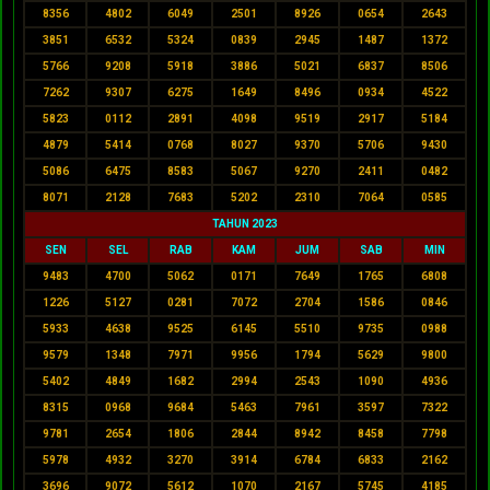
8356
4802
6049
2501
8926
0654
2643
3851
6532
5324
0839
2945
1487
1372
5766
9208
5918
3886
5021
6837
8506
7262
9307
6275
1649
8496
0934
4522
5823
0112
2891
4098
9519
2917
5184
4879
5414
0768
8027
9370
5706
9430
5086
6475
8583
5067
9270
2411
0482
8071
2128
7683
5202
2310
7064
0585
TAHUN 2023
SEN
SEL
RAB
KAM
JUM
SAB
MIN
9483
4700
5062
0171
7649
1765
6808
1226
5127
0281
7072
2704
1586
0846
5933
4638
9525
6145
5510
9735
0988
9579
1348
7971
9956
1794
5629
9800
5402
4849
1682
2994
2543
1090
4936
8315
0968
9684
5463
7961
3597
7322
9781
2654
1806
2844
8942
8458
7798
5978
4932
3270
3914
6784
6833
2162
3696
9072
5612
1070
2167
5745
4185