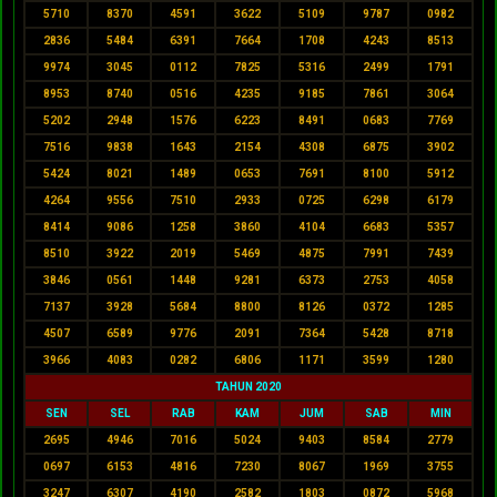
5710
8370
4591
3622
5109
9787
0982
2836
5484
6391
7664
1708
4243
8513
9974
3045
0112
7825
5316
2499
1791
8953
8740
0516
4235
9185
7861
3064
5202
2948
1576
6223
8491
0683
7769
7516
9838
1643
2154
4308
6875
3902
5424
8021
1489
0653
7691
8100
5912
4264
9556
7510
2933
0725
6298
6179
8414
9086
1258
3860
4104
6683
5357
8510
3922
2019
5469
4875
7991
7439
3846
0561
1448
9281
6373
2753
4058
7137
3928
5684
8800
8126
0372
1285
4507
6589
9776
2091
7364
5428
8718
3966
4083
0282
6806
1171
3599
1280
TAHUN 2020
SEN
SEL
RAB
KAM
JUM
SAB
MIN
2695
4946
7016
5024
9403
8584
2779
0697
6153
4816
7230
8067
1969
3755
3247
6307
4190
2582
1803
0872
5968