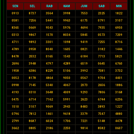
SEN
SEL
RAB
KAM
JUM
SAB
MIN
0913
8737
3564
3998
7553
2325
1822
0581
7256
5441
9963
6175
0791
3107
8365
0669
9543
5976
4694
7935
6950
0313
9867
1570
8034
5845
0573
7209
4711
9892
3301
1098
9419
7255
8716
4789
0958
8040
1605
0821
3182
1446
8478
2032
0165
1543
6184
7713
5821
2696
3948
4797
4289
6519
0645
6760
1958
6386
8229
5106
3992
7581
3732
0052
8178
4864
9050
0567
9704
4401
0998
7145
5340
4067
2073
2656
1886
4193
0310
3648
4009
9293
7806
3168
0475
6714
7162
5991
2623
6744
6236
1510
3107
9069
2943
8483
3893
1227
0796
7812
1461
9618
3379
7547
4880
2799
8687
6024
1706
7221
5148
4478
3662
0805
2186
2250
9814
8582
0607