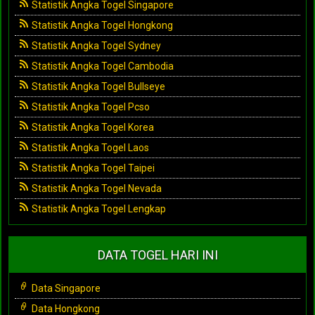
Statistik Angka Togel Singapore
Statistik Angka Togel Hongkong
Statistik Angka Togel Sydney
Statistik Angka Togel Cambodia
Statistik Angka Togel Bullseye
Statistik Angka Togel Pcso
Statistik Angka Togel Korea
Statistik Angka Togel Laos
Statistik Angka Togel Taipei
Statistik Angka Togel Nevada
Statistik Angka Togel Lengkap
DATA TOGEL HARI INI
Data Singapore
Data Hongkong