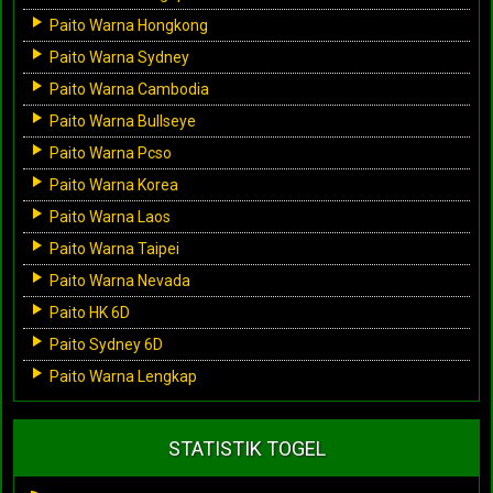
Paito Warna Hongkong
Paito Warna Sydney
Paito Warna Cambodia
Paito Warna Bullseye
Paito Warna Pcso
Paito Warna Korea
Paito Warna Laos
Paito Warna Taipei
Paito Warna Nevada
Paito HK 6D
Paito Sydney 6D
Paito Warna Lengkap
STATISTIK TOGEL