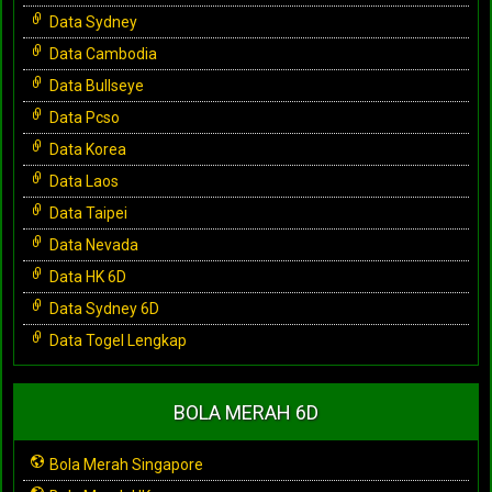
Data Sydney
Data Cambodia
Data Bullseye
Data Pcso
Data Korea
Data Laos
Data Taipei
Data Nevada
Data HK 6D
Data Sydney 6D
Data Togel Lengkap
BOLA MERAH 6D
Bola Merah Singapore