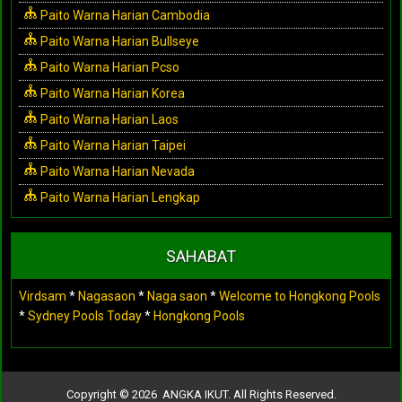
Paito Warna Harian Cambodia
Paito Warna Harian Bullseye
Paito Warna Harian Pcso
Paito Warna Harian Korea
Paito Warna Harian Laos
Paito Warna Harian Taipei
Paito Warna Harian Nevada
Paito Warna Harian Lengkap
SAHABAT
Virdsam
*
Nagasaon
*
Naga saon
*
Welcome to Hongkong Pools
*
Sydney Pools Today
*
Hongkong Pools
Copyright © 2026 ANGKA IKUT. All Rights Reserved.