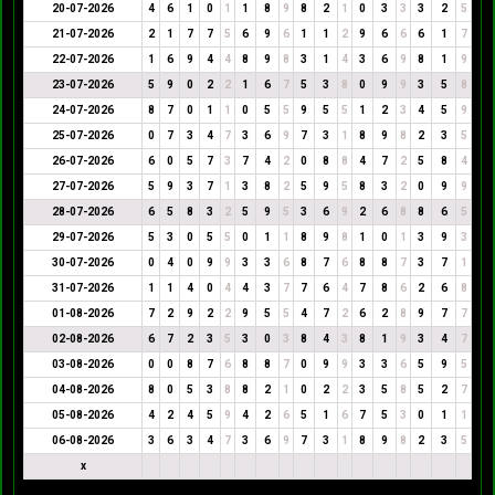
20-07-2026
4
6
1
0
1
1
8
9
8
2
1
0
3
3
3
2
5
21-07-2026
2
1
7
7
5
6
9
6
1
1
2
9
6
6
6
1
7
22-07-2026
1
6
9
4
4
8
9
8
3
1
4
3
6
9
8
1
9
23-07-2026
5
9
0
2
2
1
6
7
5
3
8
0
9
9
3
5
8
24-07-2026
8
7
0
1
1
0
5
5
9
5
5
1
2
3
4
5
9
25-07-2026
0
7
3
4
7
3
6
9
7
3
1
8
9
8
2
3
5
26-07-2026
6
0
5
7
3
7
4
2
0
8
8
4
7
2
5
8
4
27-07-2026
5
9
3
7
1
3
8
2
5
9
5
8
3
2
0
9
9
28-07-2026
6
5
8
3
2
5
9
5
3
6
9
2
6
8
8
6
5
29-07-2026
5
3
0
5
5
0
1
1
8
9
8
1
0
1
3
9
3
30-07-2026
0
4
0
9
9
3
3
6
8
7
6
8
8
7
3
7
1
31-07-2026
1
1
4
0
4
4
3
7
7
6
4
7
8
6
2
6
8
01-08-2026
7
2
9
2
2
9
5
5
4
7
2
6
2
8
9
7
7
02-08-2026
6
7
2
3
5
3
0
3
8
4
3
8
1
9
3
4
7
03-08-2026
0
0
8
7
6
8
8
7
0
9
9
3
3
6
5
9
5
04-08-2026
8
0
5
3
8
8
2
1
0
2
2
3
5
8
5
2
7
05-08-2026
4
2
4
5
9
4
2
6
5
1
6
7
5
3
0
1
1
06-08-2026
3
6
3
4
7
3
6
9
7
3
1
8
9
8
2
3
5
x