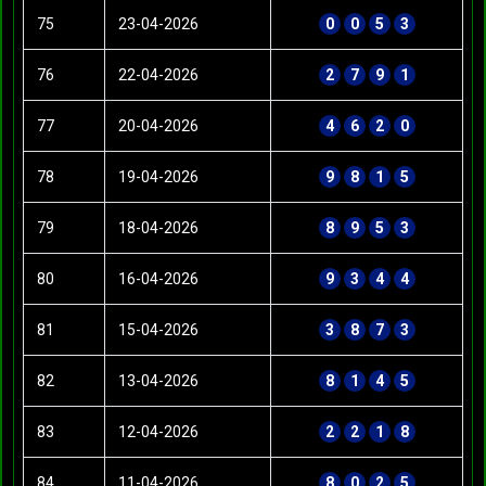
75
23-04-2026
0
0
5
3
76
22-04-2026
2
7
9
1
77
20-04-2026
4
6
2
0
78
19-04-2026
9
8
1
5
79
18-04-2026
8
9
5
3
80
16-04-2026
9
3
4
4
81
15-04-2026
3
8
7
3
82
13-04-2026
8
1
4
5
83
12-04-2026
2
2
1
8
84
11-04-2026
8
0
2
5