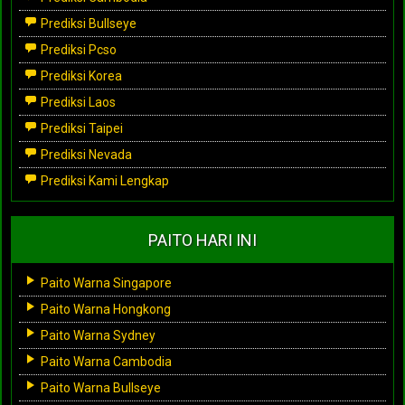
Prediksi Bullseye
Prediksi Pcso
Prediksi Korea
Prediksi Laos
Prediksi Taipei
Prediksi Nevada
Prediksi Kami Lengkap
PAITO HARI INI
Paito Warna Singapore
Paito Warna Hongkong
Paito Warna Sydney
Paito Warna Cambodia
Paito Warna Bullseye