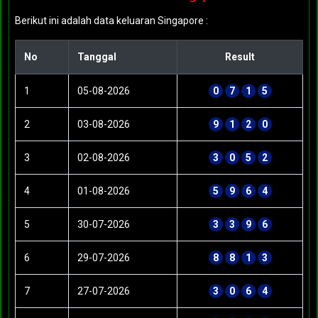
Berikut ini adalah data keluaran Singapore :
No
Tanggal
Result
1
05-08-2026
0
7
1
5
2
03-08-2026
9
1
2
0
3
02-08-2026
3
0
5
2
4
01-08-2026
5
9
6
4
5
30-07-2026
3
3
9
6
6
29-07-2026
8
8
1
3
7
27-07-2026
3
0
6
4