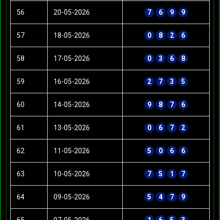
56
20-05-2026
7
6
9
9
57
18-05-2026
0
8
2
6
58
17-05-2026
0
3
6
8
59
16-05-2026
2
7
3
5
60
14-05-2026
9
8
7
6
61
13-05-2026
0
6
7
2
62
11-05-2026
5
0
6
6
63
10-05-2026
7
5
1
7
64
09-05-2026
5
4
7
9
65
07-05-2026
1
6
5
3