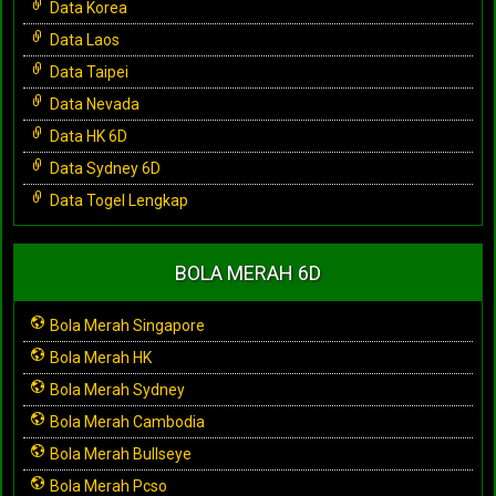
Data Korea
Data Laos
Data Taipei
Data Nevada
Data HK 6D
Data Sydney 6D
Data Togel Lengkap
BOLA MERAH 6D
Bola Merah Singapore
Bola Merah HK
Bola Merah Sydney
Bola Merah Cambodia
Bola Merah Bullseye
Bola Merah Pcso