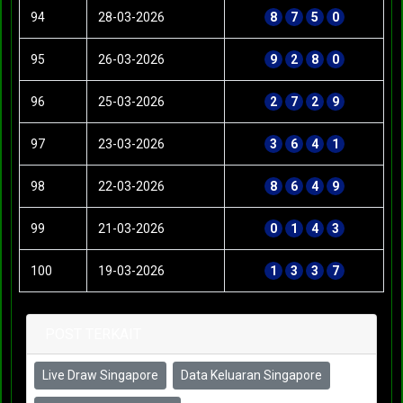
94
28-03-2026
8
7
5
0
95
26-03-2026
9
2
8
0
96
25-03-2026
2
7
2
9
97
23-03-2026
3
6
4
1
98
22-03-2026
8
6
4
9
99
21-03-2026
0
1
4
3
100
19-03-2026
1
3
3
7
POST TERKAIT
Live Draw Singapore
Data Keluaran Singapore