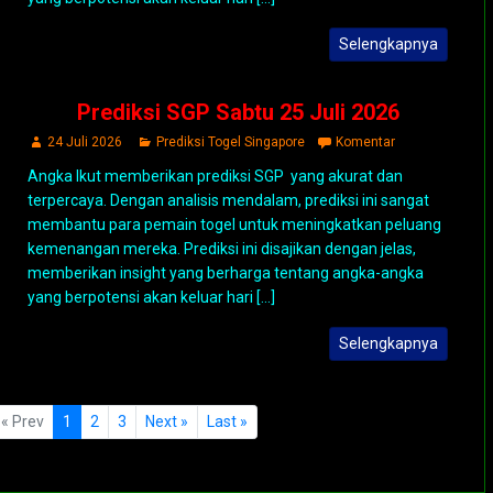
Selengkapnya
Prediksi SGP Sabtu 25 Juli 2026
24 Juli 2026
Prediksi Togel Singapore
Komentar
Angka Ikut memberikan prediksi SGP yang akurat dan
terpercaya. Dengan analisis mendalam, prediksi ini sangat
membantu para pemain togel untuk meningkatkan peluang
kemenangan mereka. Prediksi ini disajikan dengan jelas,
memberikan insight yang berharga tentang angka-angka
yang berpotensi akan keluar hari [...]
Selengkapnya
« Prev
1
2
3
Next »
Last »