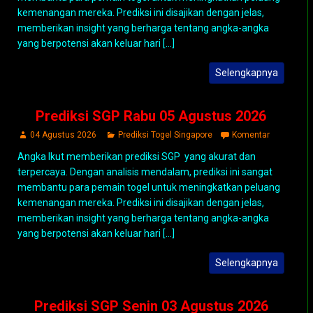
kemenangan mereka. Prediksi ini disajikan dengan jelas,
memberikan insight yang berharga tentang angka-angka
yang berpotensi akan keluar hari [...]
Selengkapnya
Prediksi SGP Rabu 05 Agustus 2026
04 Agustus 2026
Prediksi Togel Singapore
Komentar
Angka Ikut memberikan prediksi SGP yang akurat dan
terpercaya. Dengan analisis mendalam, prediksi ini sangat
membantu para pemain togel untuk meningkatkan peluang
kemenangan mereka. Prediksi ini disajikan dengan jelas,
memberikan insight yang berharga tentang angka-angka
yang berpotensi akan keluar hari [...]
Selengkapnya
Prediksi SGP Senin 03 Agustus 2026