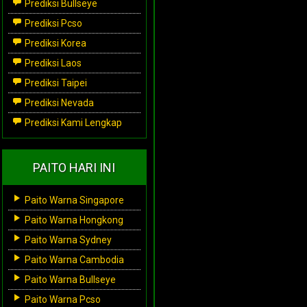
Prediksi Bullseye
Prediksi Pcso
Prediksi Korea
Prediksi Laos
Prediksi Taipei
Prediksi Nevada
Prediksi Kami Lengkap
PAITO HARI INI
Paito Warna Singapore
Paito Warna Hongkong
Paito Warna Sydney
Paito Warna Cambodia
Paito Warna Bullseye
Paito Warna Pcso