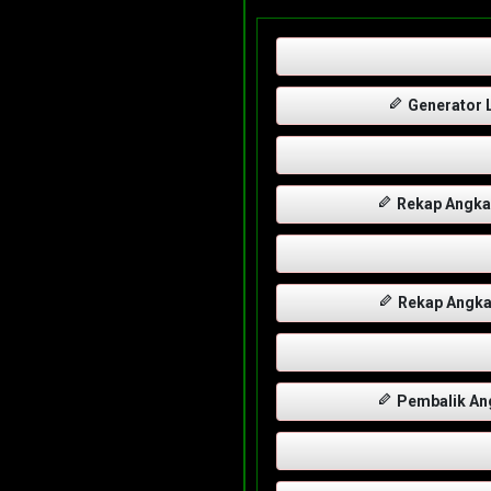
Generator 
Rekap Angka
Rekap Angka
Pembalik An