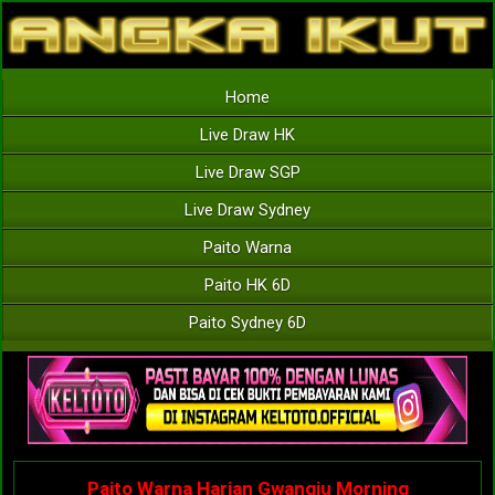
Home
Live Draw HK
Live Draw SGP
Live Draw Sydney
Paito Warna
Paito HK 6D
Paito Sydney 6D
Paito Warna Harian Gwangju Morning