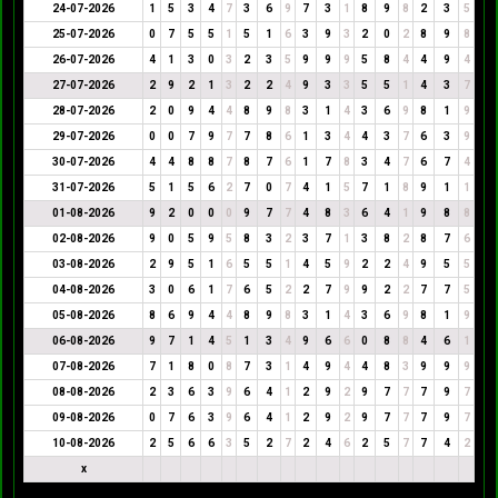
24-07-2026
1
5
3
4
7
3
6
9
7
3
1
8
9
8
2
3
5
25-07-2026
0
7
5
5
1
5
1
6
3
9
3
2
0
2
8
9
8
26-07-2026
4
1
3
0
3
2
3
5
9
9
9
5
8
4
4
9
4
27-07-2026
2
9
2
1
3
2
2
4
9
3
3
5
5
1
4
3
7
28-07-2026
2
0
9
4
4
8
9
8
3
1
4
3
6
9
8
1
9
29-07-2026
0
0
7
9
7
7
8
6
1
3
4
4
3
7
6
3
9
30-07-2026
4
4
8
8
7
8
7
6
1
7
8
3
4
7
6
7
4
31-07-2026
5
1
5
6
2
7
0
7
4
1
5
7
1
8
9
1
1
01-08-2026
9
2
0
0
0
9
7
7
4
8
3
6
4
1
9
8
8
02-08-2026
9
0
5
9
5
8
3
2
3
7
1
3
8
2
8
7
6
03-08-2026
2
9
5
1
6
5
5
1
4
5
9
2
2
4
9
5
5
04-08-2026
3
0
6
1
7
6
5
2
2
7
9
9
2
2
7
7
5
05-08-2026
8
6
9
4
4
8
9
8
3
1
4
3
6
9
8
1
9
06-08-2026
9
7
1
4
5
1
3
4
9
6
6
0
8
8
4
6
1
07-08-2026
7
1
8
0
8
7
3
1
4
9
4
4
8
3
9
9
9
08-08-2026
2
3
6
3
9
6
4
1
2
9
2
9
7
7
7
9
7
09-08-2026
0
7
6
3
9
6
4
1
2
9
2
9
7
7
7
9
7
10-08-2026
2
5
6
6
3
5
2
7
2
4
6
2
5
7
7
4
2
x