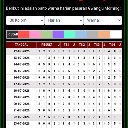
Berikut ini adalah paito warna harian pasaran Gwangju Morning :
CLEAR
TANGGAL
RESULT
J
TS1
J
TS2
J
TS3
J
TS4
J
12-07-2026
2
2
2
6
8
3
1
4
9
0
9
8
0
8
4
0
4
13-07-2026
1
1
3
6
9
3
4
7
8
3
2
8
7
6
3
3
6
14-07-2026
0
5
8
9
8
9
4
4
0
5
5
6
7
4
5
5
1
15-07-2026
2
4
5
1
6
5
5
1
4
5
9
2
2
4
9
5
5
16-07-2026
9
0
0
3
3
3
2
5
5
2
7
8
5
4
2
5
7
17-07-2026
7
2
7
5
3
8
5
4
3
5
8
3
2
5
5
3
8
18-07-2026
1
8
9
8
8
9
6
6
5
0
5
6
9
6
0
0
0
19-07-2026
0
1
7
9
7
7
8
6
1
3
4
4
3
7
6
3
9
20-07-2026
2
1
8
1
9
7
6
4
4
4
8
4
9
4
9
4
4
21-07-2026
3
0
5
4
9
6
2
8
1
5
6
9
5
5
6
5
2
22-07-2026
7
7
5
6
2
7
0
7
4
1
5
7
1
8
9
1
1
23-07-2026
8
0
0
2
2
1
6
7
5
3
8
0
9
9
3
5
8