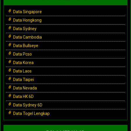
Data Singapore
Data Hongkong
Data Sydney
Data Cambodia
Data Bullseye
Data Pcso
Data Korea
Data Laos
Data Taipei
Data Nevada
Data HK 6D
Data Sydney 6D
Data Togel Lengkap