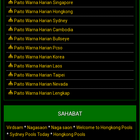
Paito Warna Harian Singapore
Paito Warna Harian Hongkong
Paito Warna Harian Sydney
Paito Warna Harian Cambodia
Paito Warna Harian Bullseye
Paito Warna Harian Pcso
Paito Warna Harian Korea
Paito Warna Harian Laos
Paito Warna Harian Taipei
Paito Warna Harian Nevada
Paito Warna Harian Lengkap
SAHABAT
Virdsam
*
Nagasaon
*
Naga saon
*
Welcome to Hongkong Pools
*
Sydney Pools Today
*
Hongkong Pools