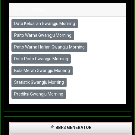
POST TERKAIT
Data Keluaran Gwangju Morning
Paito Warna Gwangju Morning
Paito Warna Harian Gwangju Morning
Data Paito Gwangju Morning
Bola Merah Gwangju Morning
Statistik Gwangju Morning
Prediksi Gwangju Morning
BBFS GENERATOR