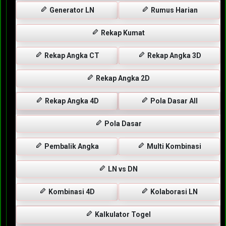
Generator LN
Rumus Harian
Rekap Kumat
Rekap Angka CT
Rekap Angka 3D
Rekap Angka 2D
Rekap Angka 4D
Pola Dasar All
Pola Dasar
Pembalik Angka
Multi Kombinasi
LN vs DN
Kombinasi 4D
Kolaborasi LN
Kalkulator Togel