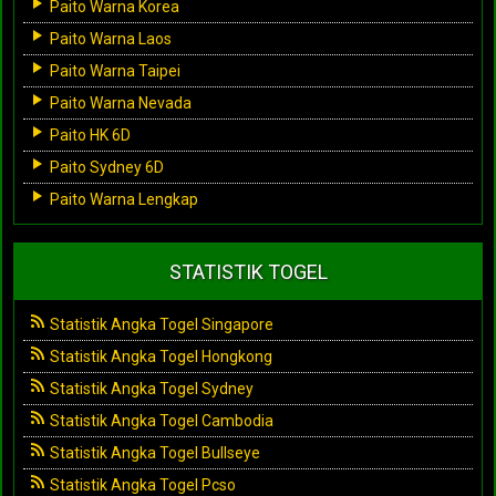
Paito Warna Korea
Paito Warna Laos
Paito Warna Taipei
Paito Warna Nevada
Paito HK 6D
Paito Sydney 6D
Paito Warna Lengkap
STATISTIK TOGEL
Statistik Angka Togel Singapore
Statistik Angka Togel Hongkong
Statistik Angka Togel Sydney
Statistik Angka Togel Cambodia
Statistik Angka Togel Bullseye
Statistik Angka Togel Pcso