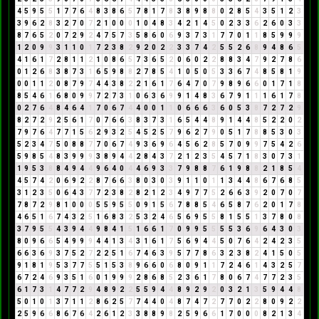
4
5
9
5
5
1
7
7
6
4
8
3
8
6
5
7
8
1
7
8
3
8
9
8
8
0
2
8
5
4
3
5
1
2
3
3
9
6
2
8
3
2
7
0
7
2
1
0
0
0
1
0
4
8
3
4
2
1
4
5
0
2
3
3
6
2
6
0
3
3
8
7
6
5
2
0
7
2
9
2
4
7
5
7
3
5
8
6
0
6
9
3
7
3
1
7
7
0
1
1
8
5
9
9
9
1
2
0
9
9
3
1
1
0
1
7
2
3
8
2
9
2
0
2
2
3
3
7
4
2
5
5
2
6
8
9
4
8
6
5
4
1
6
1
7
2
8
1
1
2
1
0
8
6
5
7
3
6
5
2
0
6
0
2
2
8
8
3
4
7
9
2
7
8
6
0
1
2
6
8
3
8
7
3
1
6
5
9
8
8
2
7
8
5
4
1
0
5
0
5
3
3
6
7
4
8
5
8
1
9
0
0
1
1
2
0
8
7
9
7
4
4
3
8
2
2
1
6
1
7
6
4
7
0
7
9
8
9
6
6
0
1
7
1
8
8
5
4
6
1
6
8
0
9
9
7
2
7
3
1
0
6
3
6
9
9
1
4
8
3
6
7
9
1
1
1
6
1
7
8
0
2
7
6
4
8
4
6
4
1
7
0
6
7
4
4
0
0
1
1
0
6
6
6
3
6
0
5
3
8
7
2
7
2
9
8
2
7
2
9
2
5
6
1
7
0
7
6
6
3
8
3
7
3
1
6
5
4
4
8
9
1
4
4
8
5
2
2
0
2
7
9
7
6
4
7
7
1
5
6
2
9
3
2
5
4
5
2
5
7
9
6
2
7
9
0
5
1
7
8
8
5
3
0
3
5
2
3
4
7
5
0
8
8
7
7
0
6
7
4
9
3
6
9
6
4
5
6
2
8
5
7
0
9
9
7
5
4
2
6
5
9
8
5
4
8
3
9
9
9
3
8
9
4
4
2
8
4
3
7
2
1
2
3
5
4
5
7
1
8
3
0
7
3
1
1
9
5
3
8
8
4
9
4
4
9
6
4
0
4
4
6
9
3
3
7
9
8
8
7
6
1
9
8
8
2
1
8
5
4
4
5
7
4
2
0
6
9
2
2
8
7
6
6
3
8
0
3
0
3
9
1
1
0
1
1
3
4
4
8
6
7
6
8
5
3
1
2
3
5
0
6
4
3
7
7
2
3
8
2
8
2
1
2
3
4
9
7
7
5
2
6
6
3
9
2
0
7
0
7
7
8
7
2
9
8
1
0
0
0
5
5
9
5
5
0
9
1
5
6
7
8
8
5
4
6
5
8
7
6
2
0
1
7
8
4
6
5
1
6
7
4
3
2
5
1
6
8
3
2
5
3
2
4
6
5
6
9
5
5
8
1
5
5
1
3
7
8
0
8
3
7
9
5
5
4
3
9
4
4
9
8
4
1
5
1
6
6
1
7
0
9
9
5
5
5
5
3
6
9
6
4
3
0
3
8
0
9
6
6
5
4
9
9
9
4
4
1
3
4
3
1
6
1
7
5
6
9
4
4
5
0
7
6
4
2
4
2
3
5
6
6
3
6
9
3
7
5
2
7
2
2
5
1
6
7
4
6
3
9
5
7
7
8
6
3
2
3
8
2
4
1
5
0
5
9
1
8
1
9
5
3
7
7
5
5
1
5
3
8
9
6
6
0
6
8
0
9
1
1
7
2
4
6
1
4
3
2
5
7
6
7
2
4
6
9
3
5
1
6
0
1
9
9
9
2
8
6
8
5
2
3
6
1
7
8
0
6
7
4
7
7
2
3
5
6
1
7
3
1
4
7
7
2
9
4
8
9
2
2
5
5
9
4
4
8
9
2
9
2
0
3
2
1
3
5
9
4
4
8
5
0
1
0
1
3
7
1
1
2
8
6
2
5
7
7
4
4
0
4
8
7
4
7
2
7
7
0
2
2
8
0
9
2
2
2
5
9
6
6
8
6
7
6
4
2
6
1
2
3
3
8
8
9
8
2
5
9
6
6
1
7
0
0
0
8
2
1
3
4