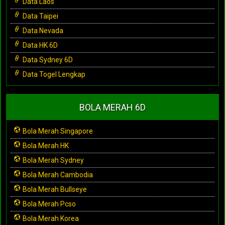
Data Laos
Data Taipei
Data Nevada
Data HK 6D
Data Sydney 6D
Data Togel Lengkap
BOLA MERAH 6D
Bola Merah Singapore
Bola Merah HK
Bola Merah Sydney
Bola Merah Cambodia
Bola Merah Bullseye
Bola Merah Pcso
Bola Merah Korea