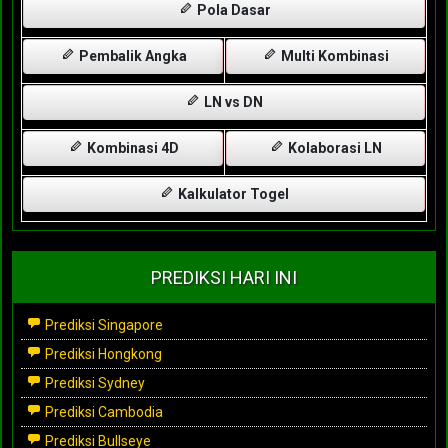
Pola Dasar
Pembalik Angka
Multi Kombinasi
LN vs DN
Kombinasi 4D
Kolaborasi LN
Kalkulator Togel
PREDIKSI HARI INI
Prediksi Singapore
Prediksi Hongkong
Prediksi Sydney
Prediksi Cambodia
Prediksi Bullseye