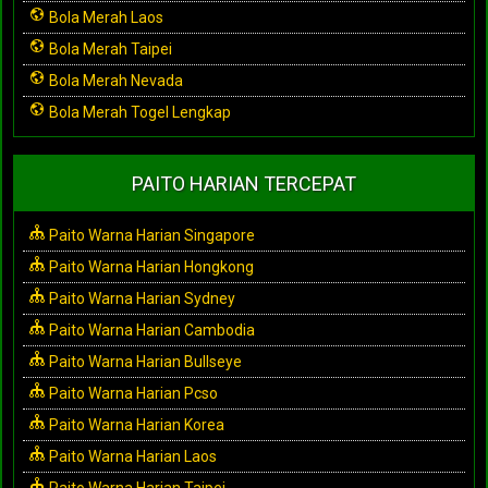
Bola Merah Laos
Bola Merah Taipei
Bola Merah Nevada
Bola Merah Togel Lengkap
PAITO HARIAN TERCEPAT
Paito Warna Harian Singapore
Paito Warna Harian Hongkong
Paito Warna Harian Sydney
Paito Warna Harian Cambodia
Paito Warna Harian Bullseye
Paito Warna Harian Pcso
Paito Warna Harian Korea
Paito Warna Harian Laos
Paito Warna Harian Taipei