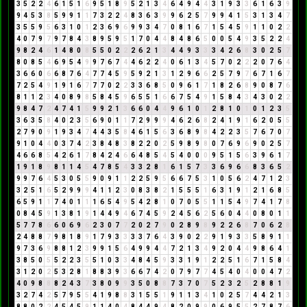
3
5
2
2
4
6
1
5
1
6
9
5
1
8
9
5
2
1
3
4
6
4
9
4
4
3
1
9
3
3
6
1
6
3
9
9
4
5
3
8
5
9
9
1
1
7
3
2
2
4
8
3
6
3
9
9
6
2
5
7
9
9
4
1
5
3
1
3
4
7
3
5
5
9
5
6
3
1
0
1
2
3
6
9
6
9
9
3
4
7
0
8
1
6
7
1
5
4
5
9
1
1
0
2
2
4
0
7
9
7
9
7
8
4
3
8
9
5
9
5
1
7
0
4
4
8
4
8
6
5
0
0
5
4
9
3
5
2
2
4
9
8
2
4
6
1
4
8
0
8
5
5
0
2
2
2
6
2
1
3
4
4
9
3
3
3
4
2
6
8
3
0
2
5
7
8
0
8
5
4
6
9
5
4
9
9
7
6
7
4
4
6
2
2
4
0
6
1
3
4
5
7
0
2
2
2
0
7
6
4
3
6
6
0
6
6
8
7
6
4
7
7
4
5
9
5
9
2
1
3
1
2
9
6
6
2
5
7
9
7
6
7
1
6
7
7
2
5
4
9
1
9
1
6
7
7
7
0
2
2
3
3
6
8
5
0
9
6
1
7
1
8
2
6
8
9
0
8
7
6
8
1
1
2
3
4
0
8
9
8
5
8
4
5
9
6
5
5
1
6
6
7
5
4
9
1
5
8
4
3
4
3
0
2
2
9
8
4
7
2
4
7
4
1
5
9
9
2
1
3
6
6
0
4
4
9
6
1
0
1
2
8
1
0
1
0
1
2
3
5
3
6
3
5
8
4
0
2
3
5
6
9
0
1
1
7
2
9
9
9
4
6
2
6
8
2
4
1
9
1
6
2
0
5
5
2
7
9
0
9
1
9
3
4
7
4
4
3
5
8
4
6
1
5
6
3
6
8
9
8
4
2
2
3
5
7
6
7
0
7
9
1
0
4
4
0
3
7
4
2
3
8
4
8
3
8
2
2
0
2
5
9
8
9
8
0
7
6
9
6
9
0
2
5
7
4
6
6
8
5
4
2
6
1
7
8
4
2
4
6
6
4
8
5
4
5
4
0
0
0
9
5
1
5
6
3
9
6
1
7
1
9
1
8
9
8
1
1
4
5
4
7
8
5
4
3
3
2
8
1
6
1
5
7
3
3
6
9
6
6
8
3
6
5
2
9
9
7
6
4
5
3
0
5
5
9
0
9
1
1
2
2
5
9
5
6
6
7
5
3
1
0
5
6
2
4
7
1
2
3
3
2
5
1
6
5
2
9
9
9
4
1
1
2
3
0
8
3
8
2
1
5
5
5
1
6
3
1
9
1
2
1
6
8
5
6
5
9
1
1
7
4
0
1
1
1
6
5
4
9
5
4
2
8
1
0
7
0
5
5
1
1
5
4
9
7
4
1
7
8
0
8
4
5
9
1
3
8
1
9
1
4
4
9
4
6
7
4
5
9
2
4
5
6
2
5
6
0
4
4
0
8
0
1
1
5
7
7
8
6
6
0
6
9
6
2
3
0
7
7
2
0
2
7
9
0
2
8
9
8
9
2
2
6
8
7
0
6
2
8
2
4
8
8
7
9
8
1
8
9
1
7
9
3
3
3
3
7
6
4
3
9
0
2
2
9
1
9
3
3
5
8
9
1
1
9
7
3
6
9
8
8
1
2
3
9
9
1
5
6
4
9
9
4
4
7
2
1
3
4
9
2
0
4
4
9
8
6
4
1
3
8
5
0
5
5
2
2
3
5
5
1
0
3
3
4
8
4
5
9
3
3
1
9
1
2
2
5
1
6
7
1
5
8
4
3
1
2
0
2
5
3
2
8
1
8
8
3
9
3
6
6
7
4
2
0
7
9
7
7
4
5
4
0
4
0
0
4
7
2
4
0
9
8
8
8
2
4
3
7
3
8
0
9
9
3
5
0
8
8
7
3
7
0
7
5
2
3
2
5
2
8
8
1
9
3
2
7
4
2
5
7
9
5
5
4
1
9
8
8
3
1
5
5
1
9
1
1
3
4
1
0
2
5
7
4
4
2
1
3
8
8
0
2
2
4
5
4
5
9
1
1
4
0
4
8
4
4
9
4
8
2
0
9
9
0
6
9
5
5
2
7
8
7
6