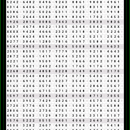
5
2
4
2
6
6
4
8
2
1
0
4
9
6
6
9
2
4
3
7
8
8
6
1
7
9
8
0
8
8
4
9
6
1
7
0
3
1
4
5
6
4
0
6
6
6
1
2
2
4
3
4
2
8
1
1
0
2
5
7
8
3
1
9
1
9
2
8
8
7
6
3
8
6
5
1
3
2
2
4
5
0
2
6
8
5
3
1
1
2
3
0
2
3
5
9
2
0
5
5
9
9
1
8
9
6
2
9
5
5
2
6
4
4
8
5
0
8
3
2
8
1
9
9
9
8
3
6
9
6
1
7
0
2
2
1
4
5
3
8
1
9
2
6
8
2
8
1
6
7
0
0
8
6
5
7
4
4
3
7
5
6
5
9
5
3
8
3
8
2
9
8
3
6
9
6
6
3
7
1
4
6
7
4
2
8
0
2
2
4
1
3
5
5
1
6
3
4
4
8
5
0
4
2
6
X
X
X
X
X
X
X
X
X
X
9
4
2
8
1
4
6
6
6
3
2
3
2
0
2
0
3
1
8
9
6
1
2
1
3
5
2
2
6
8
1
0
4
9
4
8
6
3
4
7
8
5
9
4
4
9
9
9
2
2
4
1
9
2
2
5
2
1
1
2
2
5
2
6
8
8
2
7
7
5
3
8
4
4
8
1
2
8
0
8
7
8
1
6
7
5
0
9
7
7
5
5
8
4
3
0
8
1
9
1
9
1
4
4
8
3
9
5
0
5
0
5
5
6
2
9
5
3
6
9
5
0
0
8
8
9
5
8
0
8
9
6
3
3
6
2
5
5
3
8
8
5
5
9
5
1
0
1
7
8
7
7
7
9
7
3
5
8
0
8
9
2
1
8
9
4
6
4
3
7
2
8
7
2
9
6
5
8
5
4
1
4
1
9
1
9
0
4
4
8
5
2
5
0
5
3
9
5
8
4
0
5
8
8
7
4
2
2
1
3
5
6
5
9
5
9
5
0
9
9
7
4
7
3
1
1
8
6
6
3
0
2
9
2
2
0
7
8
4
3
3
5
7
6
4
5
9
2
1
3
2
4
0
2
2
4
3
5
0
5
1
7
6
5
2
9
1
7
6
4
9
3
9
7
7
2
2
6
8
5
4
2
3
8
2
4
8
5
8
4
0
2
2
8
1
3
1
4
9
4
0
4
3
9
3
2
1
7
0
7
9
4
3
0
3
0
5
4
0
4
8
8
2
0
2
1
7
7
4
2
0
7
7
8
6
5
4
3
6
9
4
2
6
8
5
4
0
1
3
4
6
9
1
2
3
6
6
1
4
5
0
2
3
7
1
3
5
4
0
4
6
1
8
3
2
4
0
8
3
2
3
1
6
3
9
4
2
0
6
6
3
5
7
0
7
1
5
8
1
9
0
1
9
4
4
2
8
6
8
5
3
5
6
7
4
9
5
3
0
3
6
0
1
0
1
6
7
1
5
6
3
7
1
2
3
0
9
4
8
3
7
0
7
6
4
4
2
8
2
1
1
5
9
7
7
4
3
4
5
9
2
3
8
6
5
2
4
5
4
9
0
1
6
0
6
8
7
1
2
3
7
0
5
5
1
3
8
4
1
5
3
9
5
2
7
7
4
2
9
2
2
0
2
6
8
1
3
7
1
8
4
5
7
5
3
4
3
6
2
8
3
7
2
0
2
5
7
7
6
4
6
5
1
3
4
9
0
0
8
8
1
0
8
3
2
3
0
9
5
5
6
5
8
8
7
2
8
0
6
6
3
5
6
2
8
2
7
3
6
9
2
7
5
1
6
4
5
8
2
1
7
6
7
8
6
6
0
5
0
5
6
9
5
2
7
5
0
8
3
2
1
1
2
9
2
8
7
3
0
3
3
3
6
4
1
3
3
1
8
9
0
1
0
7
7
1
5
7
6
4
5
2
2
2
4
0
5
1
5
6
9
4
0
1
1
4
0
6
0
6
2
6
4
3
7
2
7
9
3
3
4
5
0
0
0
3
2
8
2
1
2
6
0
7
7
6
9
9
0
9
0
7
8
4
3
4
4
1
6
7
9
4
1
8
9