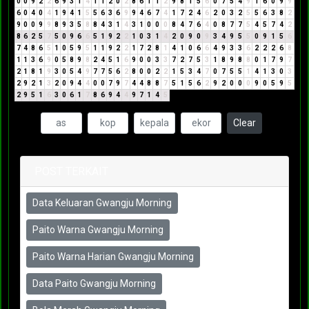
0
0
9
2
2
6
9
3
1
4
1
1
2
0
2
8
6
1
1
2
9
8
1
5
6
0
7
5
4
9
1
6
0
9
9
6
0
4
0
4
1
9
4
1
5
5
6
3
6
9
9
4
6
7
4
1
7
2
4
6
2
0
3
2
5
5
6
3
8
2
9
0
0
9
9
8
9
3
5
8
8
4
3
1
4
3
1
0
0
0
8
4
7
6
4
0
8
7
7
5
4
5
7
4
2
8
6
2
5
7
5
0
9
6
6
5
1
9
2
2
1
0
3
1
4
2
0
9
0
9
3
4
9
5
5
0
9
1
5
6
7
4
8
6
5
1
0
5
9
5
1
1
9
2
2
1
7
2
8
1
4
1
0
6
6
4
9
3
3
6
2
2
2
6
8
1
1
3
6
9
0
5
8
9
8
2
4
5
1
6
9
0
0
3
3
7
2
7
5
3
1
8
9
8
8
0
1
7
9
7
2
1
8
1
9
3
0
5
4
9
7
7
5
6
2
8
0
0
2
2
1
5
3
4
7
0
7
5
5
1
4
1
3
0
3
2
9
2
1
3
2
0
9
4
4
0
0
7
9
7
4
4
8
8
7
5
1
5
6
2
9
2
0
0
0
9
0
5
9
5
2
9
5
1
6
3
0
6
1
7
8
6
9
4
4
9
7
1
4
5
Clear
POST TERKAIT
Data Keluaran Gwangju Morning
Paito Warna Gwangju Morning
Paito Warna Harian Gwangju Morning
Data Paito Gwangju Morning