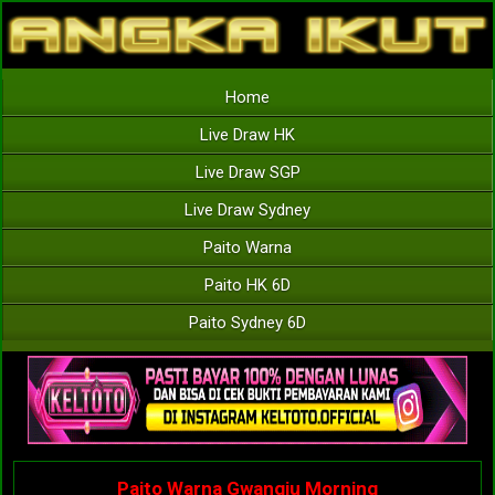
Home
Live Draw HK
Live Draw SGP
Live Draw Sydney
Paito Warna
Paito HK 6D
Paito Sydney 6D
Paito Warna Gwangju Morning