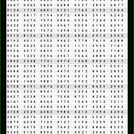
1
6
0
9
9
4
2
2
1
3
0
4
2
9
2
8
8
5
5
1
7
7
0
5
5
5
7
5
9
5
3
6
0
3
3
2
6
6
7
4
0
4
6
5
2
5
8
6
0
6
6
6
8
8
7
0
5
2
7
9
2
8
3
3
6
6
8
7
7
5
3
1
2
4
6
1
7
1
8
9
6
8
0
1
1
0
1
2
1
3
7
7
6
3
9
0
1
3
3
6
1
0
0
4
4
8
6
3
0
3
0
8
1
7
8
5
1
9
4
4
0
8
7
2
9
4
8
8
0
8
2
9
1
4
5
6
2
4
2
6
1
2
4
0
4
4
2
7
6
4
7
0
7
4
2
0
8
0
6
6
0
9
3
6
9
7
2
6
4
1
3
9
1
4
5
0
4
2
0
2
3
5
6
3
9
6
2
9
0
9
4
9
6
7
4
9
5
5
9
5
0
1
9
5
5
6
3
9
1
1
6
9
7
5
3
5
9
6
1
7
7
5
7
2
9
1
4
9
8
8
0
1
6
6
3
2
3
4
4
8
0
8
1
7
8
9
9
1
3
4
8
1
3
6
9
2
1
8
0
8
0
4
3
2
5
4
8
3
6
9
0
9
1
4
5
3
3
0
2
2
8
7
9
2
2
4
0
1
1
2
0
9
5
5
1
9
4
6
2
8
9
7
7
8
6
7
6
1
9
1
6
2
8
8
7
8
6
7
5
3
9
0
2
5
7
6
2
2
0
2
0
5
9
3
3
1
1
7
1
8
3
9
9
5
5
7
1
8
1
9
9
9
3
6
9
3
5
7
7
5
0
8
3
5
8
1
5
7
4
2
3
0
0
5
5
2
2
0
5
5
7
7
8
1
9
1
1
6
6
3
1
2
3
5
8
3
5
9
6
6
2
9
5
1
6
7
0
6
4
1
4
8
8
9
8
3
6
7
4
2
1
8
0
5
5
3
2
4
8
3
7
7
4
1
5
4
9
7
4
2
1
4
6
8
5
0
8
0
4
4
3
8
1
7
8
2
0
6
8
5
2
1
0
8
8
7
8
7
8
6
5
0
1
7
8
9
1
2
8
1
1
5
8
7
6
5
5
3
1
4
4
0
8
8
7
6
3
0
2
2
5
0
3
3
6
4
4
7
0
7
2
6
1
2
3
8
4
2
6
8
2
8
3
2
5
9
6
9
2
2
0
6
1
9
1
2
3
5
9
5
1
3
0
4
4
3
0
1
2
3
2
0
9
4
4
4
4
6
1
7
5
4
9
8
8
1
4
8
5
4
9
8
8
1
9
2
6
7
5
3
0
7
3
2
5
7
2
5
9
5
3
0
9
6
6
5
7
5
8
4
8
1
9
1
1
5
8
7
6
4
5
2
1
2
3
6
4
1
9
1
8
6
3
9
3
2
9
4
3
7
9
4
6
6
3
3
3
0
9
9
8
9
4
1
5
2
7
4
5
9
0
2
0
4
4
8
4
7
0
7
4
5
9
7
7
0
4
3
7
1
6
3
3
8
2
7
9
1
0
1
7
5
4
8
3
8
7
2
1
3
8
2
0
6
6
1
8
5
5
1
6
1
6
1
7
6
7
4
6
1
8
3
6
4
1
4
7
7
0
7
1
3
6
4
1
3
0
1
2
3
7
3
1
1
2
3
4
6
5
2
1
2
4
2
6
4
3
8
6
5
5
0
8
9
8
6
7
4
7
2
4
2
8
2
1
9
0
0
2
2
4
7
3
8
2
2
3
2
9
2
6
3
8
3
2
9
9
8
6
5
4
2
1
3
4
7
4
9
4
4
4
2
9
4
4
3
0
4
7
2
6
0
7
6
4
3
4
0
9
9
1
2
0
8
8
6
0
4
0
4
5
3
4
7
2
6
5
0
8
8
1
8
7
9
7
6
5
3
8
2
7
1
3
9
3
4
1
2
7
9
5
1
9
6
6
7
2
3
9
3
6
2
7
4
2
3
8
7
3
1
6
0
7
0
7
2
1
8
8
7
7
6
4
2
6
6
2
3
2
5
8
8
6
6
3
8
3
3
5
8
9
2
4
5
9
5
1
3
0
3
8
0
0
6
6
3
7
9
3
3
4
9
2
1
3
2
0
6
0
6
5
5
3
2
5