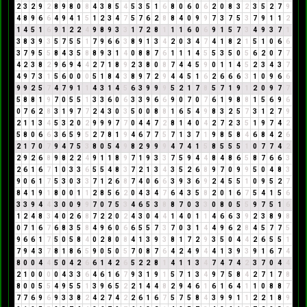
2
3
2
9
2
8
9
8
0
8
4
3
8
5
4
5
3
5
1
6
8
0
6
0
6
2
0
8
3
2
3
5
2
7
9
4
8
9
6
6
4
9
4
1
5
1
2
3
4
7
5
7
6
2
8
8
4
0
9
9
7
3
7
5
3
7
9
1
1
2
1
4
5
1
6
9
1
2
2
4
9
8
9
3
3
1
7
2
8
1
1
1
6
0
6
9
1
5
7
3
4
9
3
7
1
3
8
3
9
3
5
7
5
5
1
7
9
6
6
3
8
9
1
3
4
2
0
3
4
7
4
1
8
2
1
5
1
0
6
6
3
7
9
5
5
8
4
3
5
8
8
9
3
1
4
0
8
8
7
6
1
1
1
4
5
5
3
5
0
5
6
2
0
7
7
4
2
3
8
2
9
6
9
4
4
2
7
1
8
9
2
3
8
0
8
7
4
4
5
9
0
1
1
4
5
2
3
4
3
7
4
9
7
3
1
5
6
0
0
0
5
1
8
4
3
8
9
7
2
9
4
4
5
1
6
2
6
6
6
3
1
0
9
6
6
9
9
2
5
7
4
7
9
1
1
4
3
1
4
5
6
3
9
9
9
5
2
1
7
8
5
7
1
9
1
2
0
9
7
7
5
8
8
1
9
7
0
5
5
1
3
3
6
0
6
3
3
9
6
6
9
0
7
0
7
6
1
9
8
8
1
5
6
9
6
0
7
6
2
8
3
1
9
7
7
2
4
3
0
3
5
0
0
8
8
1
6
5
4
9
8
3
2
5
7
3
1
2
7
9
2
1
1
3
4
5
3
2
0
2
9
9
9
7
7
0
4
4
7
2
8
1
4
0
4
2
7
2
3
5
1
9
7
4
2
5
8
0
6
6
3
6
5
9
5
2
7
8
1
9
4
6
7
7
5
7
1
3
7
1
9
8
5
8
4
6
8
4
2
6
2
1
7
0
7
9
4
7
5
3
8
0
5
4
9
8
2
9
9
9
4
7
4
1
5
8
5
5
5
1
0
7
7
4
2
2
9
2
6
8
9
8
2
2
4
9
1
1
8
9
7
1
9
3
3
7
5
9
4
4
8
4
8
6
5
8
7
6
6
3
2
6
1
6
7
1
0
3
3
6
5
5
4
8
3
7
2
1
3
4
3
5
2
6
8
9
7
0
9
9
5
0
4
8
3
9
0
6
1
7
5
3
0
3
3
7
1
2
6
8
7
4
0
6
6
3
9
3
6
9
2
4
5
5
1
0
9
5
2
7
8
4
1
9
1
8
0
0
1
1
2
8
5
6
2
0
4
3
4
7
6
4
3
5
8
2
0
1
6
7
5
4
1
5
6
3
3
9
4
4
3
0
0
9
9
7
0
7
5
3
4
6
5
3
8
8
7
0
3
3
0
8
0
5
5
9
7
5
1
6
1
2
4
8
3
4
0
2
6
8
7
2
2
0
2
4
3
0
4
4
1
4
0
1
1
4
6
6
3
9
2
3
8
9
8
0
7
1
6
7
6
8
3
5
8
4
9
6
0
6
6
5
5
7
3
7
0
3
1
4
4
9
6
2
8
4
5
7
7
5
9
6
6
1
7
5
0
5
8
4
0
2
8
0
8
4
1
3
9
3
8
1
7
2
9
3
5
0
4
4
2
6
5
5
1
7
9
4
3
7
8
1
8
6
5
9
0
5
0
5
7
0
8
7
6
4
2
4
9
4
4
1
3
9
3
9
1
6
7
4
8
0
0
4
4
5
0
4
2
6
6
1
4
2
6
5
2
2
8
1
4
1
1
3
4
7
4
7
4
2
3
7
0
4
4
2
1
0
0
0
0
4
3
3
6
4
6
1
6
7
9
3
1
9
1
5
7
1
3
4
9
7
5
8
4
2
7
1
7
8
8
0
0
5
5
4
9
5
5
1
3
9
6
5
2
2
1
4
4
8
2
9
4
6
1
6
1
6
4
1
1
0
8
8
7
7
7
6
9
6
9
3
3
8
2
4
2
7
4
2
2
6
1
6
7
5
7
5
8
4
3
9
9
1
1
2
2
1
8
9