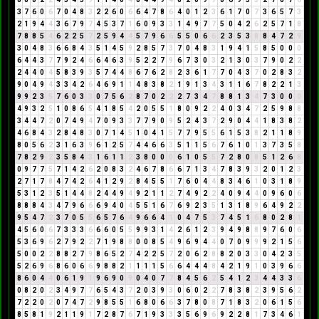
3
7
6
0
6
7
0
4
8
3
2
2
6
0
6
6
4
7
8
6
4
0
1
2
3
6
1
7
0
7
3
6
5
7
3
2
1
9
4
4
3
6
7
9
7
4
5
3
7
1
6
0
9
3
3
1
4
9
7
7
5
0
4
2
6
2
5
7
1
8
7
8
8
5
4
6
2
2
5
7
2
5
9
4
4
5
7
9
6
6
5
5
0
6
6
2
3
5
3
8
8
4
7
2
9
3
0
4
8
3
6
6
8
4
3
5
1
4
5
9
2
8
5
7
3
7
0
4
8
3
1
9
4
1
5
8
5
0
0
0
6
4
4
3
7
7
9
2
4
6
6
4
6
3
9
5
2
2
7
9
6
7
3
0
3
2
1
3
0
3
7
9
0
2
2
2
4
4
0
4
5
8
3
9
3
5
7
4
4
8
6
7
6
2
8
2
3
6
1
7
7
0
4
3
7
0
2
8
3
2
9
0
4
9
4
3
3
4
2
6
4
6
9
1
1
4
8
3
8
2
1
9
1
3
4
3
1
1
6
7
8
2
2
1
3
9
9
2
3
5
7
6
0
3
3
0
7
5
6
2
8
7
0
2
2
2
7
3
4
7
8
8
1
3
4
7
3
0
0
0
4
9
3
2
5
1
0
8
6
5
4
1
8
5
4
2
0
5
5
1
8
0
9
2
2
4
0
3
4
7
2
5
9
8
8
3
4
4
7
2
0
7
4
9
4
7
0
9
3
3
7
7
9
0
9
5
2
4
3
7
2
9
0
4
4
1
8
3
8
2
4
6
8
4
3
2
8
4
8
3
0
7
1
4
5
1
0
4
1
5
7
7
9
5
5
6
1
5
3
8
2
1
1
8
9
8
0
5
6
2
3
1
6
3
9
6
1
2
5
7
4
4
6
6
3
5
1
1
5
6
7
6
1
0
1
3
7
3
5
8
7
8
2
9
2
3
5
8
4
3
1
6
1
1
2
3
8
0
0
0
6
1
0
5
5
7
2
8
0
8
5
1
2
6
8
0
9
7
7
5
7
1
4
2
6
2
0
8
3
2
4
6
7
8
6
6
7
1
3
4
7
8
3
9
3
2
0
1
2
3
2
7
1
7
8
4
7
4
2
6
4
1
2
9
2
8
4
5
5
1
7
6
0
4
4
8
3
4
6
1
0
3
1
8
9
5
3
1
2
3
5
1
4
4
8
2
4
4
9
4
9
2
1
1
2
7
4
9
2
2
4
0
9
4
4
0
9
6
0
6
8
8
8
4
3
4
7
9
6
6
6
9
4
0
4
5
5
1
6
7
6
9
2
3
5
1
3
1
8
9
6
4
9
2
2
9
5
4
7
2
3
7
0
5
5
6
5
7
6
4
9
6
6
4
1
0
4
7
5
3
7
4
5
1
6
8
0
2
8
1
4
5
6
0
6
7
3
3
3
6
6
6
0
5
5
9
9
3
1
4
2
6
1
2
3
9
4
9
8
8
9
7
6
0
6
5
3
6
9
6
2
7
9
2
2
7
1
9
8
8
0
0
8
5
4
9
6
9
4
4
0
7
0
9
9
9
2
1
5
6
5
0
0
2
2
8
8
2
7
9
8
6
5
2
7
4
2
2
5
7
2
0
6
2
8
8
2
0
3
3
0
4
2
3
5
5
2
6
9
6
8
6
0
6
6
9
8
8
2
1
1
1
1
5
6
6
4
4
4
8
4
2
1
9
1
0
3
9
6
6
8
6
0
4
4
0
6
1
9
1
9
6
9
0
9
0
4
0
7
7
8
4
5
6
2
5
4
1
2
3
4
4
3
3
6
0
8
2
0
2
3
4
9
7
7
6
5
4
3
7
2
0
3
9
3
0
6
0
2
2
7
8
3
8
2
3
9
5
6
2
7
2
2
0
2
0
7
4
7
2
9
8
5
5
1
6
8
0
6
6
3
7
8
0
8
7
1
8
3
2
0
6
1
5
6
8
5
8
1
9
2
1
1
9
1
7
2
8
7
6
7
1
9
3
3
3
5
6
9
6
9
2
2
8
1
7
3
4
6
1