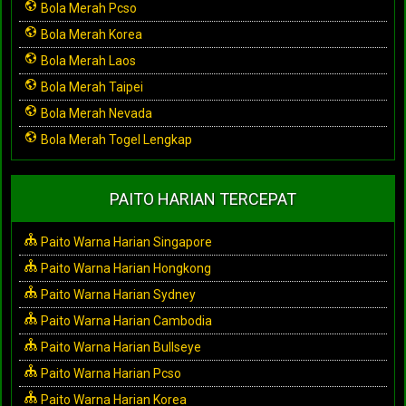
Bola Merah Pcso
Bola Merah Korea
Bola Merah Laos
Bola Merah Taipei
Bola Merah Nevada
Bola Merah Togel Lengkap
PAITO HARIAN TERCEPAT
Paito Warna Harian Singapore
Paito Warna Harian Hongkong
Paito Warna Harian Sydney
Paito Warna Harian Cambodia
Paito Warna Harian Bullseye
Paito Warna Harian Pcso
Paito Warna Harian Korea