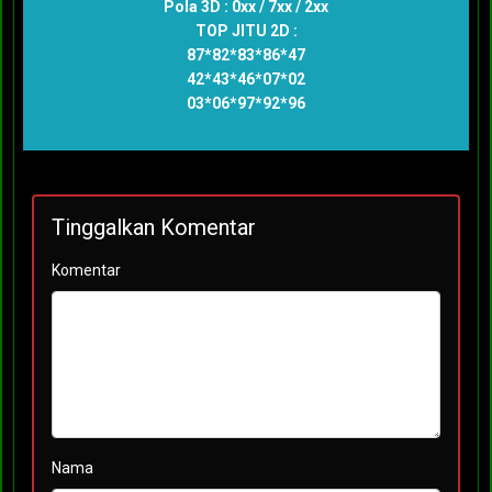
Pola 3D : 0xx / 7xx / 2xx
TOP JITU 2D :
87*82*83*86*47
42*43*46*07*02
03*06*97*92*96
Tinggalkan Komentar
Komentar
Nama