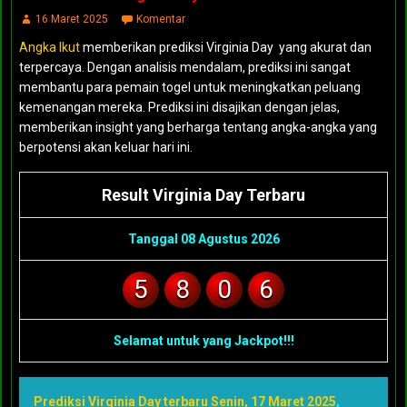
16 Maret 2025
Komentar
Angka Ikut
memberikan prediksi Virginia Day yang akurat dan
terpercaya. Dengan analisis mendalam, prediksi ini sangat
membantu para pemain togel untuk meningkatkan peluang
kemenangan mereka. Prediksi ini disajikan dengan jelas,
memberikan insight yang berharga tentang angka-angka yang
berpotensi akan keluar hari ini.
Result Virginia Day Terbaru
Tanggal 08 Agustus 2026
5
8
0
6
Selamat untuk yang Jackpot!!!
Prediksi Virginia Day terbaru Senin, 17 Maret 2025
,