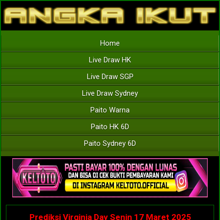
Home
Live Draw HK
Live Draw SGP
Live Draw Sydney
Paito Warna
Paito HK 6D
Paito Sydney 6D
Prediksi Virginia Day Senin 17 Maret 2025