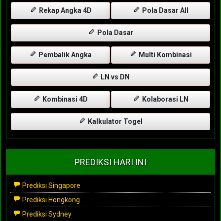
Rekap Angka 4D
Pola Dasar All
Pola Dasar
Pembalik Angka
Multi Kombinasi
LN vs DN
Kombinasi 4D
Kolaborasi LN
Kalkulator Togel
PREDIKSI HARI INI
Prediksi Singapore
Prediksi Hongkong
Prediksi Sydney