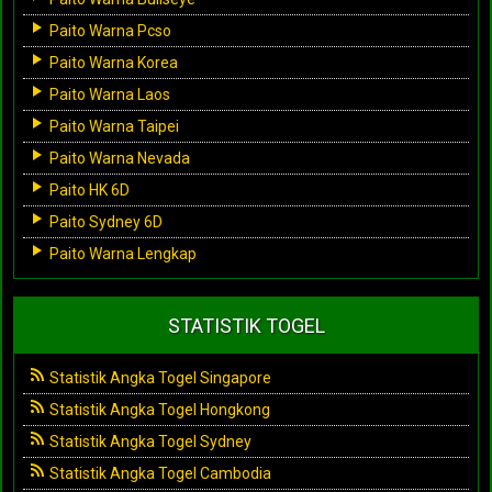
Paito Warna Pcso
Paito Warna Korea
Paito Warna Laos
Paito Warna Taipei
Paito Warna Nevada
Paito HK 6D
Paito Sydney 6D
Paito Warna Lengkap
STATISTIK TOGEL
Statistik Angka Togel Singapore
Statistik Angka Togel Hongkong
Statistik Angka Togel Sydney
Statistik Angka Togel Cambodia