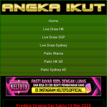
Home
Live Draw HK
Live Draw SGP
Live Draw Sydney
Paito Warna
Paito HK 6D
Paito Sydney 6D
Prediksi Virginia Day Sabtu 10 Mei 2025