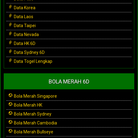
Data Korea
Data Laos
Data Taipei
Data Nevada
Data HK 6D
Data Sydney 6D
Data Togel Lengkap
BOLA MERAH 6D
Bola Merah Singapore
Bola Merah HK
Bola Merah Sydney
Bola Merah Cambodia
Bola Merah Bullseye