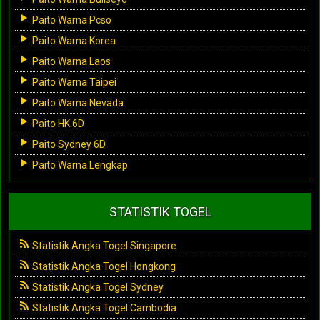
Paito Warna Pcso
Paito Warna Korea
Paito Warna Laos
Paito Warna Taipei
Paito Warna Nevada
Paito HK 6D
Paito Sydney 6D
Paito Warna Lengkap
STATISTIK TOGEL
Statistik Angka Togel Singapore
Statistik Angka Togel Hongkong
Statistik Angka Togel Sydney
Statistik Angka Togel Cambodia