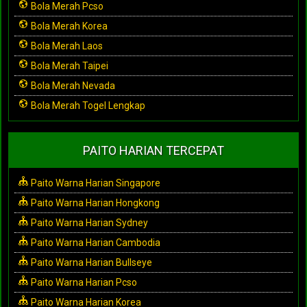
Bola Merah Pcso
Bola Merah Korea
Bola Merah Laos
Bola Merah Taipei
Bola Merah Nevada
Bola Merah Togel Lengkap
PAITO HARIAN TERCEPAT
Paito Warna Harian Singapore
Paito Warna Harian Hongkong
Paito Warna Harian Sydney
Paito Warna Harian Cambodia
Paito Warna Harian Bullseye
Paito Warna Harian Pcso
Paito Warna Harian Korea