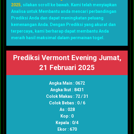
2025
, silakan scroll ke bawah. Kami telah menyiapkan
Analisa untuk Membantu anda mencari perbandingan
Prediksi Anda dan dapat meningkatan peluang
kemenangan Anda. Dengan Prediksi yang akurat dan
terpercaya, kami berharap dapat membantu Anda
meraih hasil maksimal dalam permainan togel.
Prediksi Vermont Evening Jumat,
21 Februari 2025
Angka Main : 0672
Angka Ikut : 8431
Colok Makau : 72 / 31
Colok Bebas : 0 / 6
As : 028
Kop : 0
Kepala : 0/4
Ekor : 670