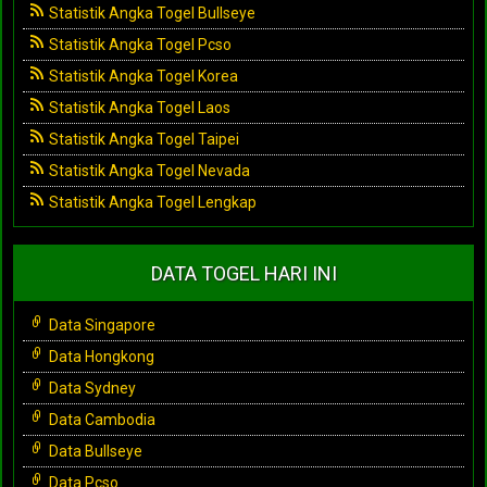
Statistik Angka Togel Bullseye
Statistik Angka Togel Pcso
Statistik Angka Togel Korea
Statistik Angka Togel Laos
Statistik Angka Togel Taipei
Statistik Angka Togel Nevada
Statistik Angka Togel Lengkap
DATA TOGEL HARI INI
Data Singapore
Data Hongkong
Data Sydney
Data Cambodia
Data Bullseye
Data Pcso