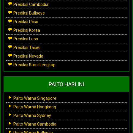
Prediksi Cambodia
Prediksi Bullseye
Prediksi Pcso
Prediksi Korea
Prediksi Laos
Prediksi Taipei
Prediksi Nevada
Prediksi Kami Lengkap
PAITO HARI INI
Paito Warna Singapore
Paito Warna Hongkong
Paito Warna Sydney
Paito Warna Cambodia
Paito Warna Bullseye