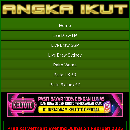
Home
Live Draw HK
Live Draw SGP
Live Draw Sydney
Paito Warna
Paito HK 6D
Paito Sydney 6D
Prediksi Vermont Evening Jumat 21 Februari 2025