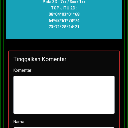
Pola 3D : 7xx / 3xx / 1xx
TOP JITU 2D :
08*04*03*01*68
64*63*61*78*74
73*71*28*24*21
Tinggalkan Komentar
Komentar
Nama