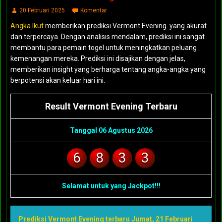
20 Februari 2025
Komentar
Angka Ikut
memberikan prediksi Vermont Evening yang akurat
dan terpercaya. Dengan analisis mendalam, prediksi ini sangat
membantu para pemain togel untuk meningkatkan peluang
kemenangan mereka. Prediksi ini disajikan dengan jelas,
memberikan insight yang berharga tentang angka-angka yang
berpotensi akan keluar hari ini.
Result Vermont Evening Terbaru
Tanggal 06 Agustus 2026
6
8
3
3
Selamat untuk yang Jackpot!!!
Prediksi Vermont Evening terbaru Jumat, 21 Februari