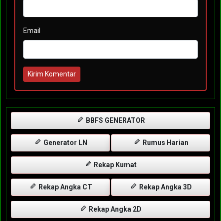
Email
Kirim Komentar
BBFS GENERATOR
Generator LN
Rumus Harian
Rekap Kumat
Rekap Angka CT
Rekap Angka 3D
Rekap Angka 2D