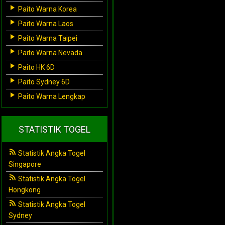
Paito Warna Korea
Paito Warna Laos
Paito Warna Taipei
Paito Warna Nevada
Paito HK 6D
Paito Sydney 6D
Paito Warna Lengkap
STATISTIK TOGEL
Statistik Angka Togel
Singapore
Statistik Angka Togel
Hongkong
Statistik Angka Togel
Sydney