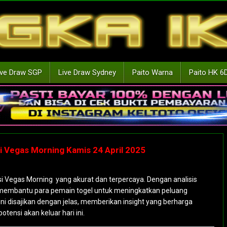
ive Draw SGP
Live Draw Sydney
Paito Warna
Paito HK 6
i Vegas Morning Kamis 24 April 2025
 Vegas Morning yang akurat dan terpercaya. Dengan analisis
t membantu para pemain togel untuk meningkatkan peluang
i disajikan dengan jelas, memberikan insight yang berharga
tensi akan keluar hari ini.