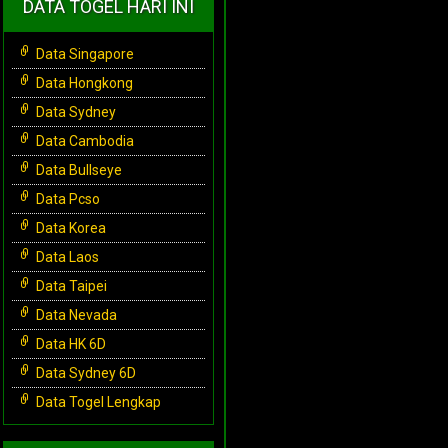
DATA TOGEL HARI INI
Data Singapore
Data Hongkong
Data Sydney
Data Cambodia
Data Bullseye
Data Pcso
Data Korea
Data Laos
Data Taipei
Data Nevada
Data HK 6D
Data Sydney 6D
Data Togel Lengkap