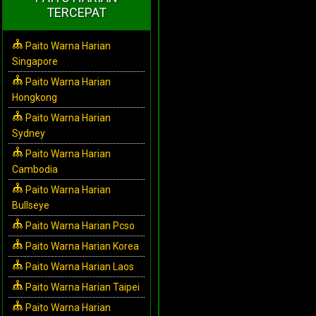
TERCEPAT
Paito Warna Harian
Singapore
Paito Warna Harian
Hongkong
Paito Warna Harian
Sydney
Paito Warna Harian
Cambodia
Paito Warna Harian
Bullseye
Paito Warna Harian Pcso
Paito Warna Harian Korea
Paito Warna Harian Laos
Paito Warna Harian Taipei
Paito Warna Harian