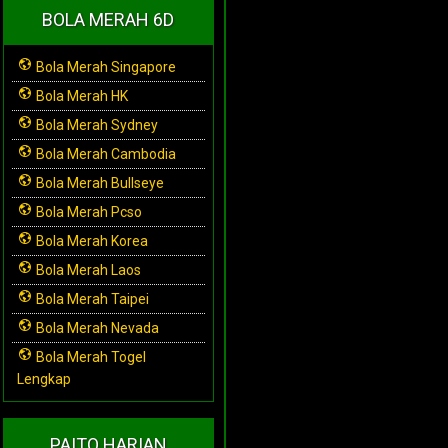
BOLA MERAH 6D
Bola Merah Singapore
Bola Merah HK
Bola Merah Sydney
Bola Merah Cambodia
Bola Merah Bullseye
Bola Merah Pcso
Bola Merah Korea
Bola Merah Laos
Bola Merah Taipei
Bola Merah Nevada
Bola Merah Togel
Lengkap
PAITO HARIAN