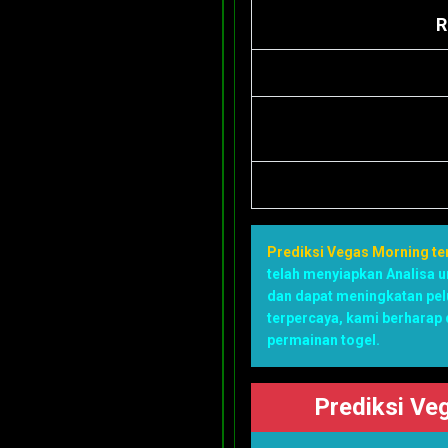
R
Prediksi Vegas Morning ter
telah menyiapkan Analisa 
dan dapat meningkatan pe
terpercaya, kami berharap
permainan togel.
Prediksi Ve