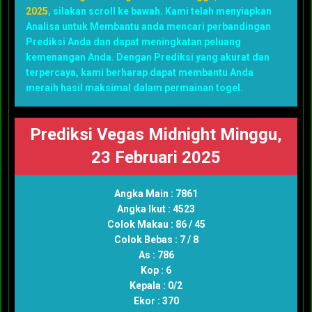
2025
, silakan scroll ke bawah. Kami telah menyiapkan
Analisa untuk Membantu anda mencari perbandingan
Prediksi Anda dan dapat meningkatan peluang
kemenangan Anda. Dengan Prediksi yang akurat dan
terpercaya, kami berharap dapat membantu Anda
meraih hasil maksimal dalam permainan togel.
Prediksi Vegas Midnight Minggu,
23 Februari 2025
Angka Main : 7861
Angka Ikut : 4523
Colok Makau : 86 / 45
Colok Bebas : 7 / 8
As : 786
Kop : 6
Kepala : 0/2
Ekor : 370