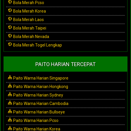
Bola Merah Pcso
Bola Merah Korea
Bola Merah Laos
Bola Merah Taipei
Bola Merah Nevada
Bola Merah Togel Lengkap
PAITO HARIAN TERCEPAT
Paito Warna Harian Singapore
Paito Warna Harian Hongkong
Paito Warna Harian Sydney
Paito Warna Harian Cambodia
Paito Warna Harian Bullseye
Paito Warna Harian Pcso
Paito Warna Harian Korea