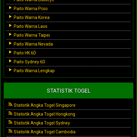
Paito Warna Pcso
Paito Warna Korea
Paito Warna Laos
Paito Warna Taipei
Paito Warna Nevada
Paito HK 6D
Paito Sydney 6D
Paito Warna Lengkap
STATISTIK TOGEL
Statistik Angka Togel Singapore
Statistik Angka Togel Hongkong
Statistik Angka Togel Sydney
Statistik Angka Togel Cambodia