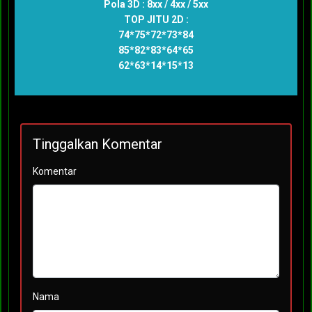
Pola 3D : 8xx / 4xx / 5xx
TOP JITU 2D :
74*75*72*73*84
85*82*83*64*65
62*63*14*15*13
Tinggalkan Komentar
Komentar
Nama