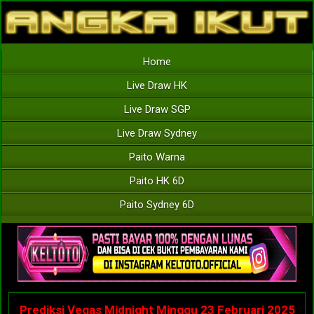
Home
Live Draw HK
Live Draw SGP
Live Draw Sydney
Paito Warna
Paito HK 6D
Paito Sydney 6D
Prediksi Vegas Midnight Minggu 23 Februari 2025