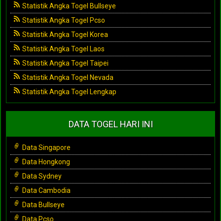
Statistik Angka Togel Bullseye
Statistik Angka Togel Pcso
Statistik Angka Togel Korea
Statistik Angka Togel Laos
Statistik Angka Togel Taipei
Statistik Angka Togel Nevada
Statistik Angka Togel Lengkap
DATA TOGEL HARI INI
Data Singapore
Data Hongkong
Data Sydney
Data Cambodia
Data Bullseye
Data Pcso