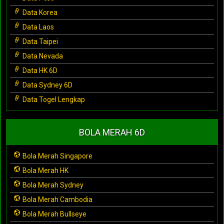
Data Korea
Data Laos
Data Taipei
Data Nevada
Data HK 6D
Data Sydney 6D
Data Togel Lengkap
BOLA MERAH 6D
Bola Merah Singapore
Bola Merah HK
Bola Merah Sydney
Bola Merah Cambodia
Bola Merah Bullseye