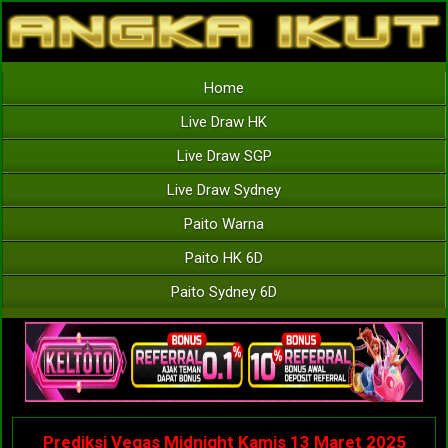
Home
Live Draw HK
Live Draw SGP
Live Draw Sydney
Paito Warna
Paito HK 6D
Paito Sydney 6D
Prediksi Vegas Midnight Kamis 13 Maret 2025