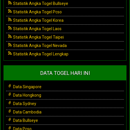
Statistik Angka Togel Bullseye
Statistik Angka Togel Pcso
Statistik Angka Togel Korea
Statistik Angka Togel Laos
Statistik Angka Togel Taipei
Statistik Angka Togel Nevada
Statistik Angka Togel Lengkap
DATA TOGEL HARI INI
Data Singapore
Data Hongkong
Data Sydney
Data Cambodia
Data Bullseye
Data Pcso