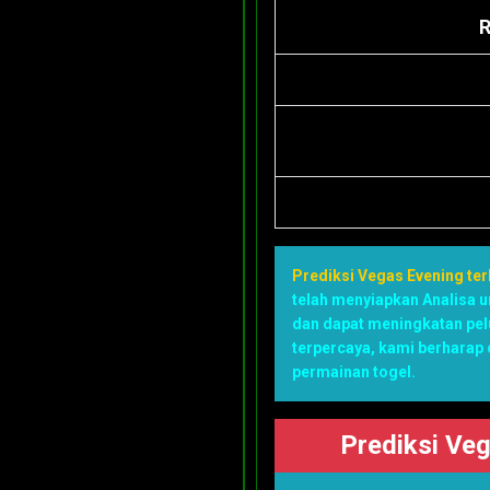
R
Prediksi Vegas Evening ter
telah menyiapkan Analisa 
dan dapat meningkatan pe
terpercaya, kami berharap
permainan togel.
Prediksi Ve