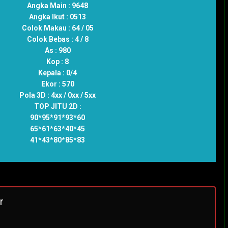
Angka Main : 9648
Angka Ikut : 0513
Colok Makau : 64 / 05
Colok Bebas : 4 / 8
As : 980
Kop : 8
Kepala : 0/4
Ekor : 570
Pola 3D : 4xx / 0xx / 5xx
TOP JITU 2D :
90*95*91*93*60
65*61*63*40*45
41*43*80*85*83
r