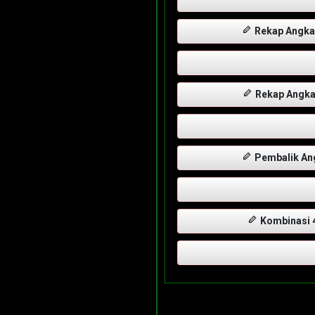
Rekap Angka
Rekap Angka
Pembalik An
Kombinasi 