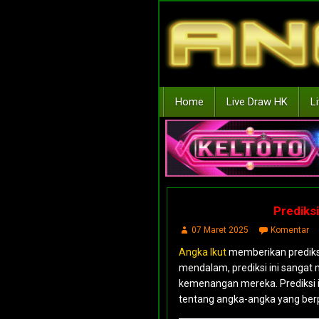
Home
Live Draw HK
L
Prediks
07 Maret 2025
Komentar
Angka Ikut
memberikan prediksi
mendalam, prediksi ini sanga
kemenangan mereka. Prediksi in
tentang angka-angka yang berpo