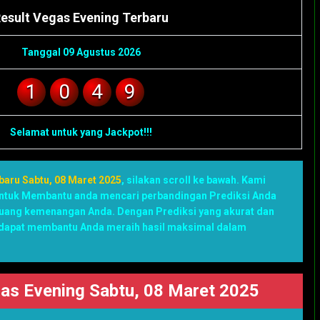
esult Vegas Evening Terbaru
Tanggal 09 Agustus 2026
1
0
4
9
Selamat untuk yang Jackpot!!!
baru Sabtu, 08 Maret 2025
, silakan scroll ke bawah. Kami
untuk Membantu anda mencari perbandingan Prediksi Anda
luang kemenangan Anda. Dengan Prediksi yang akurat dan
 dapat membantu Anda meraih hasil maksimal dalam
gas Evening Sabtu, 08 Maret 2025