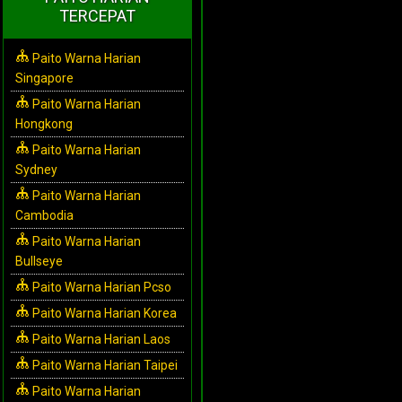
TERCEPAT
Paito Warna Harian
Singapore
Paito Warna Harian
Hongkong
Paito Warna Harian
Sydney
Paito Warna Harian
Cambodia
Paito Warna Harian
Bullseye
Paito Warna Harian Pcso
Paito Warna Harian Korea
Paito Warna Harian Laos
Paito Warna Harian Taipei
Paito Warna Harian