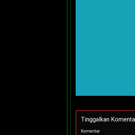
Tinggalkan Komenta
Komentar