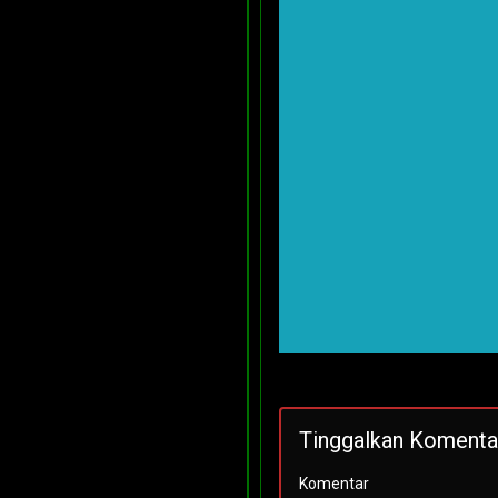
Tinggalkan Komenta
Komentar