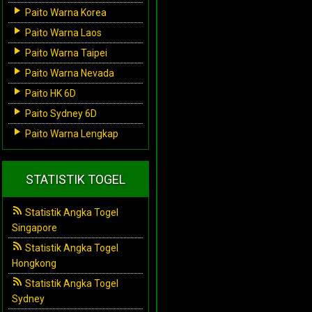
Paito Warna Korea
Paito Warna Laos
Paito Warna Taipei
Paito Warna Nevada
Paito HK 6D
Paito Sydney 6D
Paito Warna Lengkap
STATISTIK TOGEL
Statistik Angka Togel
Singapore
Statistik Angka Togel
Hongkong
Statistik Angka Togel
Sydney