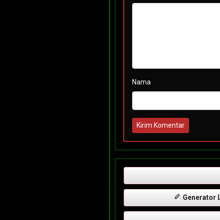
Nama
Kirim Komentar
Generator 