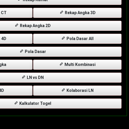
 CT
Rekap Angka 3D
Rekap Angka 2D
 4D
Pola Dasar All
Pola Dasar
gka
Multi Kombinasi
LN vs DN
4D
Kolaborasi LN
Kalkulator Togel