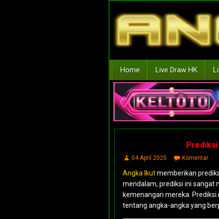
Home
Live Draw HK
L
Prediksi
04 April 2025
Komentar
Angka Ikut
memberikan prediksi
mendalam, prediksi ini sanga
kemenangan mereka. Prediksi in
tentang angka-angka yang berpo