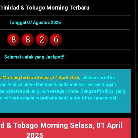
Trinidad & Tobago Morning Terbaru
Tanggal 07 Agustus 2026
8
8
2
6
Selamat untuk yang Jackpot!!!
 Morning terbaru Selasa, 01 April 2025
, silakan scroll ke
kan Analisa untuk Membantu anda mencari perbandingan
meningkatan peluang kemenangan Anda. Dengan Prediksi yang
mi berharap dapat membantu Anda meraih hasil maksimal
ad & Tobago Morning Selasa, 01 April
2025