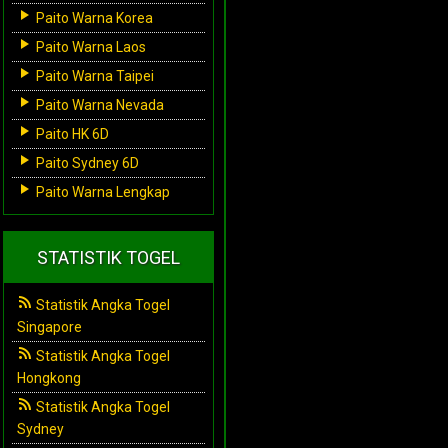
Paito Warna Korea
Paito Warna Laos
Paito Warna Taipei
Paito Warna Nevada
Paito HK 6D
Paito Sydney 6D
Paito Warna Lengkap
STATISTIK TOGEL
Statistik Angka Togel
Singapore
Statistik Angka Togel
Hongkong
Statistik Angka Togel
Sydney