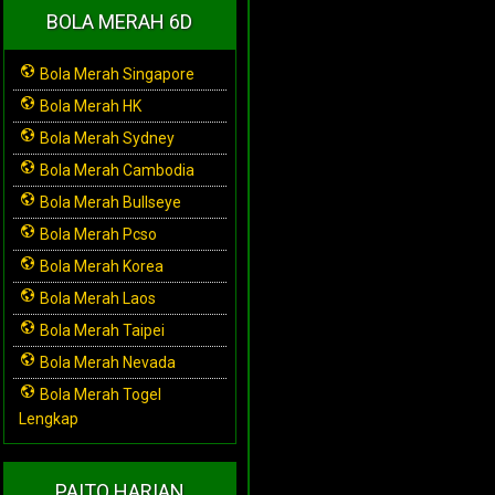
BOLA MERAH 6D
Bola Merah Singapore
Bola Merah HK
Bola Merah Sydney
Bola Merah Cambodia
Bola Merah Bullseye
Bola Merah Pcso
Bola Merah Korea
Bola Merah Laos
Bola Merah Taipei
Bola Merah Nevada
Bola Merah Togel
Lengkap
PAITO HARIAN