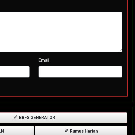
Email
BBFS GENERATOR
LN
Rumus Harian