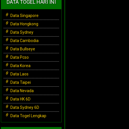
DATA TOGEL HARI INI
Data Singapore
Data Hongkong
Data Sydney
Data Cambodia
Data Bullseye
Data Pcso
Data Korea
Data Laos
Data Taipei
Data Nevada
Data HK 6D
Data Sydney 6D
Data Togel Lengkap