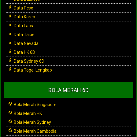
Data Pcso
Data Korea
Data Laos
Data Taipei
Data Nevada
Data HK 6D
Data Sydney 6D
Data Togel Lengkap
BOLA MERAH 6D
Bola Merah Singapore
Bola Merah HK
Bola Merah Sydney
Bola Merah Cambodia