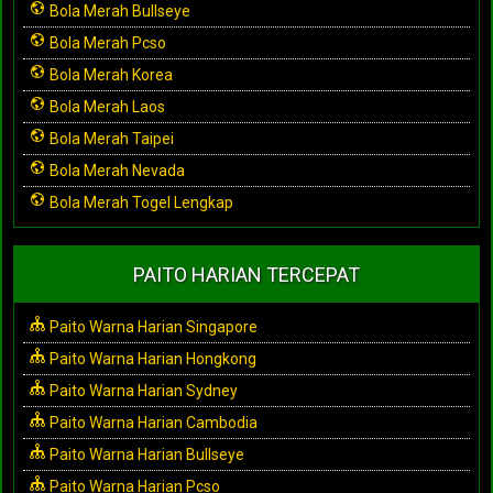
Bola Merah Bullseye
Bola Merah Pcso
Bola Merah Korea
Bola Merah Laos
Bola Merah Taipei
Bola Merah Nevada
Bola Merah Togel Lengkap
PAITO HARIAN TERCEPAT
Paito Warna Harian Singapore
Paito Warna Harian Hongkong
Paito Warna Harian Sydney
Paito Warna Harian Cambodia
Paito Warna Harian Bullseye
Paito Warna Harian Pcso