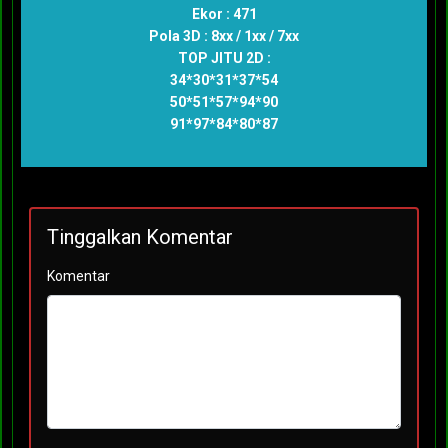
Ekor : 471
Pola 3D : 8xx / 1xx / 7xx
TOP JITU 2D :
34*30*31*37*54
50*51*57*94*90
91*97*84*80*87
Tinggalkan Komentar
Komentar