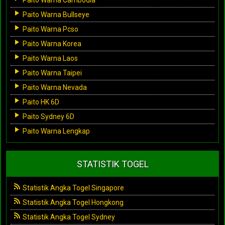
Paito Warna Bullseye
Paito Warna Pcso
Paito Warna Korea
Paito Warna Laos
Paito Warna Taipei
Paito Warna Nevada
Paito HK 6D
Paito Sydney 6D
Paito Warna Lengkap
STATISTIK TOGEL
Statistik Angka Togel Singapore
Statistik Angka Togel Hongkong
Statistik Angka Togel Sydney