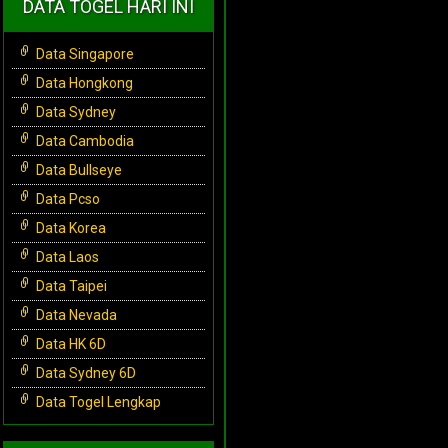
DATA TOGEL HARI INI
Data Singapore
Data Hongkong
Data Sydney
Data Cambodia
Data Bullseye
Data Pcso
Data Korea
Data Laos
Data Taipei
Data Nevada
Data HK 6D
Data Sydney 6D
Data Togel Lengkap