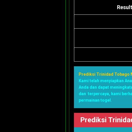
Resul
Prediksi Trinidad Tobago 
Kami telah menyiapkan Ana
Anda dan dapat meningkat
dan terpercaya, kami berh
permainan togel.
Prediksi Trinid