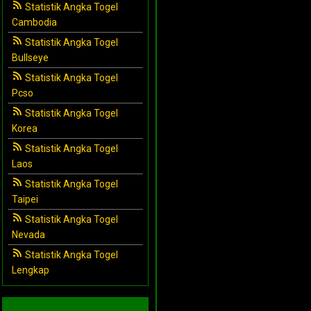
Statistik Angka Togel
Cambodia
Statistik Angka Togel
Bullseye
Statistik Angka Togel
Pcso
Statistik Angka Togel
Korea
Statistik Angka Togel
Laos
Statistik Angka Togel
Taipei
Statistik Angka Togel
Nevada
Statistik Angka Togel
Lengkap