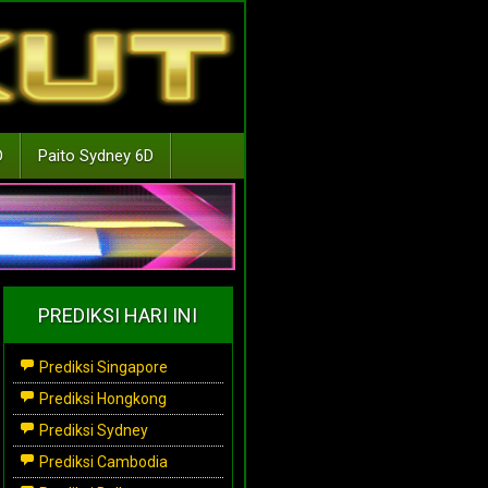
D
Paito Sydney 6D
PREDIKSI HARI INI
Prediksi Singapore
Prediksi Hongkong
Prediksi Sydney
Prediksi Cambodia