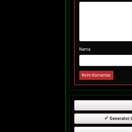
Nama
Kirim Komentar
Generator 