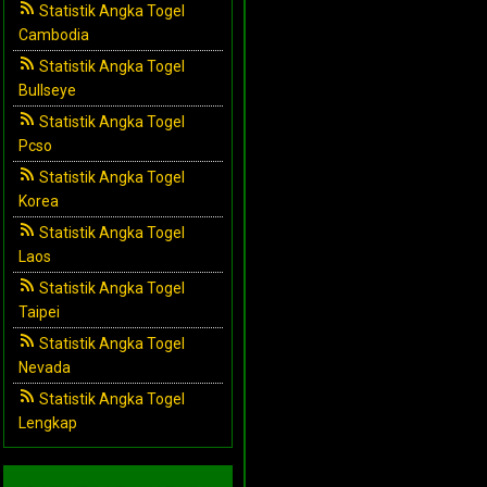
Statistik Angka Togel
Cambodia
Statistik Angka Togel
Bullseye
Statistik Angka Togel
Pcso
Statistik Angka Togel
Korea
Statistik Angka Togel
Laos
Statistik Angka Togel
Taipei
Statistik Angka Togel
Nevada
Statistik Angka Togel
Lengkap