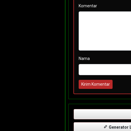
Komentar
Nama
Kirim Komentar
Generator 