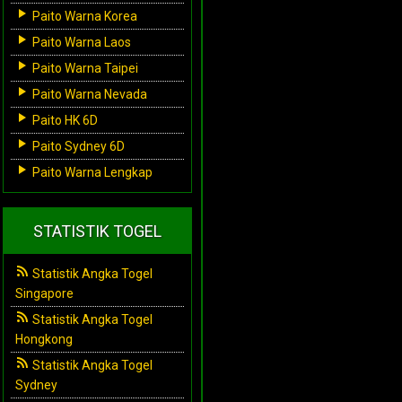
Paito Warna Korea
Paito Warna Laos
Paito Warna Taipei
Paito Warna Nevada
Paito HK 6D
Paito Sydney 6D
Paito Warna Lengkap
STATISTIK TOGEL
Statistik Angka Togel
Singapore
Statistik Angka Togel
Hongkong
Statistik Angka Togel
Sydney