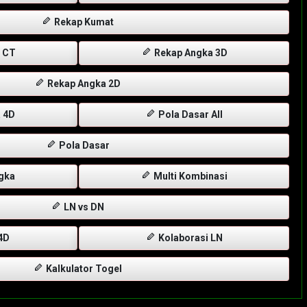
Rekap Kumat
 CT
Rekap Angka 3D
Rekap Angka 2D
 4D
Pola Dasar All
Pola Dasar
gka
Multi Kombinasi
LN vs DN
4D
Kolaborasi LN
Kalkulator Togel