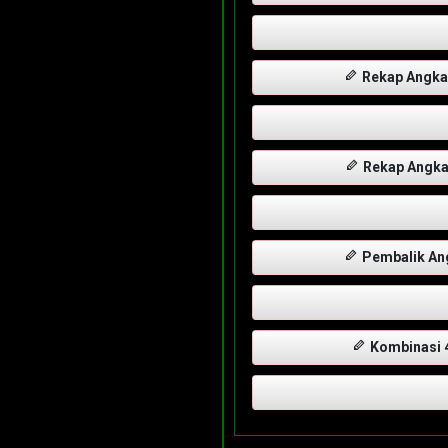
Rekap Angka
Rekap Angka
Pembalik An
Kombinasi 