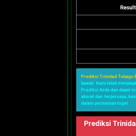
Result
Prediksi Trinidad Tobago E
bawah. Kami telah menyiap
Prediksi Anda dan dapat 
akurat dan terpercaya, ka
dalam permainan togel.
Prediksi Trinid