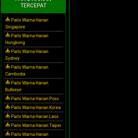
TERCEPAT
Paito Warna Harian
Singapore
Paito Warna Harian
Hongkong
Paito Warna Harian
Sydney
Paito Warna Harian
Cambodia
Paito Warna Harian
Bullseye
Paito Warna Harian Pcso
Paito Warna Harian Korea
Paito Warna Harian Laos
Paito Warna Harian Taipei
Paito Warna Harian