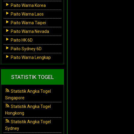
Paito Warna Korea
Paito Warna Laos
Paito Warna Taipei
Paito Warna Nevada
Paito HK 6D
Paito Sydney 6D
Paito Warna Lengkap
STATISTIK TOGEL
Statistik Angka Togel
Singapore
Statistik Angka Togel
Hongkong
Statistik Angka Togel
Sydney