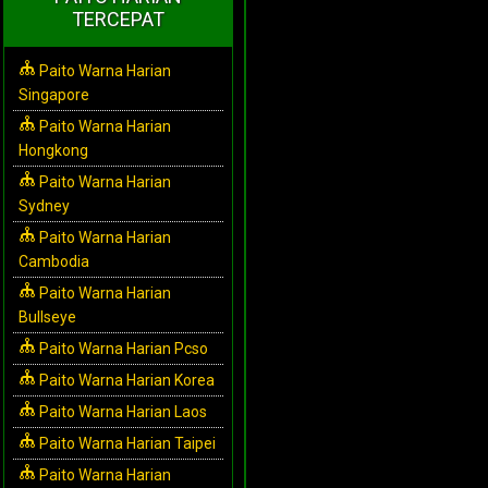
TERCEPAT
Paito Warna Harian
Singapore
Paito Warna Harian
Hongkong
Paito Warna Harian
Sydney
Paito Warna Harian
Cambodia
Paito Warna Harian
Bullseye
Paito Warna Harian Pcso
Paito Warna Harian Korea
Paito Warna Harian Laos
Paito Warna Harian Taipei
Paito Warna Harian