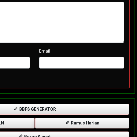
Email
BBFS GENERATOR
LN
Rumus Harian
Rekap Kumat