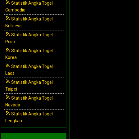
Statistik Angka Togel
Cambodia
Statistik Angka Togel
Bullseye
Statistik Angka Togel
Pcso
Statistik Angka Togel
Korea
Statistik Angka Togel
Laos
Statistik Angka Togel
Taipei
Statistik Angka Togel
Nevada
Statistik Angka Togel
Lengkap