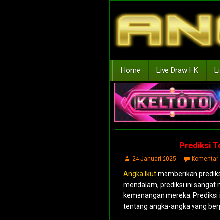
Home
Live Draw HK
L
Prediksi 
24 Januari 2025
Komentar
Angka Ikut
memberikan prediksi
mendalam, prediksi ini sanga
kemenangan mereka. Prediksi in
tentang angka-angka yang berpo