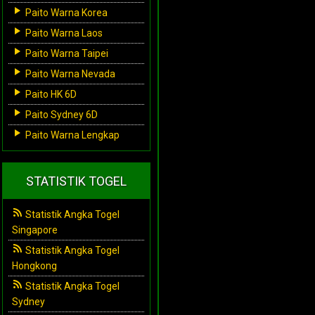
Paito Warna Korea
Paito Warna Laos
Paito Warna Taipei
Paito Warna Nevada
Paito HK 6D
Paito Sydney 6D
Paito Warna Lengkap
STATISTIK TOGEL
Statistik Angka Togel
Singapore
Statistik Angka Togel
Hongkong
Statistik Angka Togel
Sydney