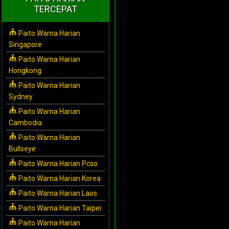
TERCEPAT
Paito Warna Harian
Singapore
Paito Warna Harian
Hongkong
Paito Warna Harian
Sydney
Paito Warna Harian
Cambodia
Paito Warna Harian
Bullseye
Paito Warna Harian Pcso
Paito Warna Harian Korea
Paito Warna Harian Laos
Paito Warna Harian Taipei
Paito Warna Harian