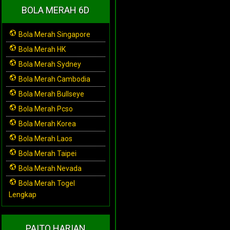
BOLA MERAH 6D
Bola Merah Singapore
Bola Merah HK
Bola Merah Sydney
Bola Merah Cambodia
Bola Merah Bullseye
Bola Merah Pcso
Bola Merah Korea
Bola Merah Laos
Bola Merah Taipei
Bola Merah Nevada
Bola Merah Togel
Lengkap
PAITO HARIAN