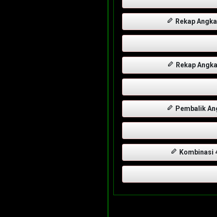
Rekap Angka
Rekap Angka
Pembalik An
Kombinasi 