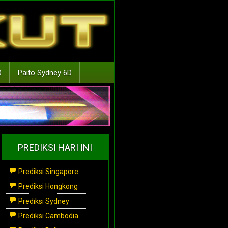
D
Paito Sydney 6D
PREDIKSI HARI INI
Prediksi Singapore
Prediksi Hongkong
Prediksi Sydney
Prediksi Cambodia