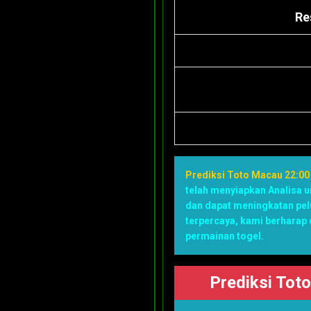
Re
Prediksi Toto Macau 22:00 
telah menyiapkan Analisa 
dan dapat meningkatan pe
terpercaya, kami berharap
permainan togel.
Prediksi Tot