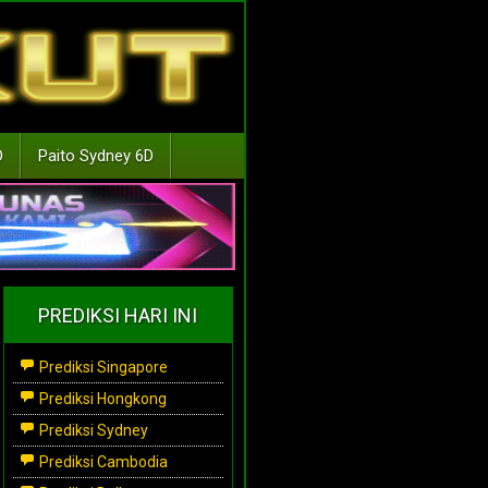
D
Paito Sydney 6D
PREDIKSI HARI INI
Prediksi Singapore
Prediksi Hongkong
Prediksi Sydney
Prediksi Cambodia