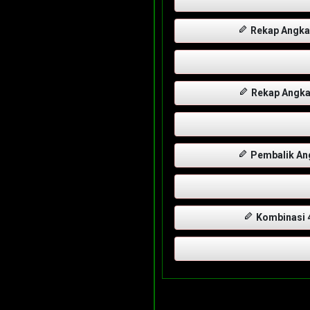
Rekap Angka
Rekap Angka
Pembalik An
Kombinasi 