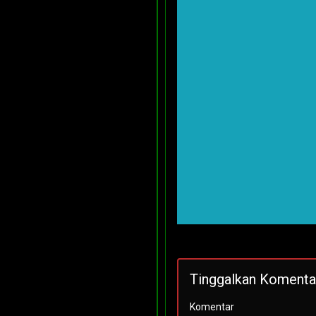
Tinggalkan Komenta
Komentar