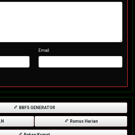
Email
BBFS GENERATOR
LN
Rumus Harian
Rekap Kumat