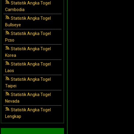
Statistik Angka Togel
Cambodia
Statistik Angka Togel
Bullseye
Statistik Angka Togel
Pcso
Statistik Angka Togel
Korea
Statistik Angka Togel
Laos
Statistik Angka Togel
Taipei
Statistik Angka Togel
Nevada
Statistik Angka Togel
Lengkap