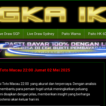
ive Draw SGP
Live Draw Sydney
Paito Warna
Paito HK 6
 Toto Macau 22:00 Jumat 02 Mei 2025
 Toto Macau 22:00 yang akurat dan terpercaya. Dengan analisis
t membantu para pemain togel untuk meningkatkan peluang
i disajikan dengan jelas, memberikan insight yang berharga
tensi akan keluar hari ini.