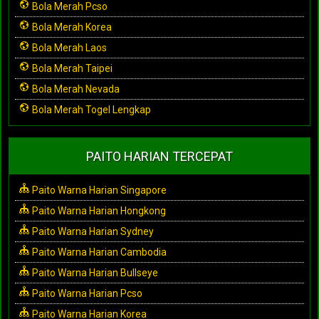
Bola Merah Pcso
Bola Merah Korea
Bola Merah Laos
Bola Merah Taipei
Bola Merah Nevada
Bola Merah Togel Lengkap
PAITO HARIAN TERCEPAT
Paito Warna Harian Singapore
Paito Warna Harian Hongkong
Paito Warna Harian Sydney
Paito Warna Harian Cambodia
Paito Warna Harian Bullseye
Paito Warna Harian Pcso
Paito Warna Harian Korea