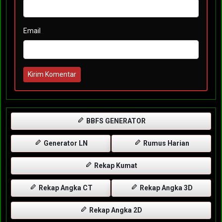
Email
Kirim Komentar
BBFS GENERATOR
Generator LN
Rumus Harian
Rekap Kumat
Rekap Angka CT
Rekap Angka 3D
Rekap Angka 2D