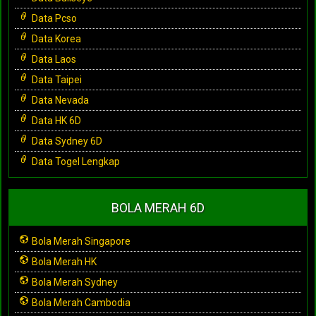
Data Pcso
Data Korea
Data Laos
Data Taipei
Data Nevada
Data HK 6D
Data Sydney 6D
Data Togel Lengkap
BOLA MERAH 6D
Bola Merah Singapore
Bola Merah HK
Bola Merah Sydney
Bola Merah Cambodia