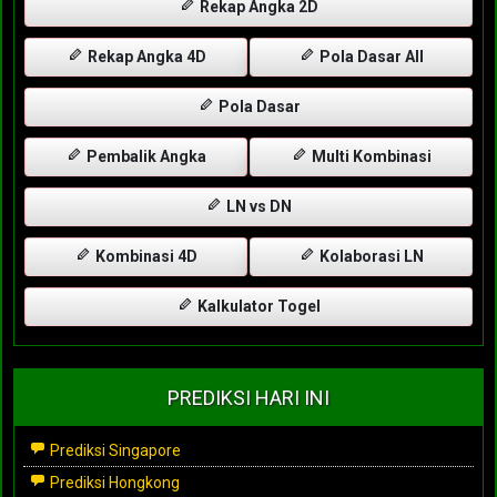
Rekap Angka 2D
Rekap Angka 4D
Pola Dasar All
Pola Dasar
Pembalik Angka
Multi Kombinasi
LN vs DN
Kombinasi 4D
Kolaborasi LN
Kalkulator Togel
PREDIKSI HARI INI
Prediksi Singapore
Prediksi Hongkong