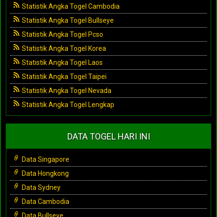
Statistik Angka Togel Cambodia
Statistik Angka Togel Bullseye
Statistik Angka Togel Pcso
Statistik Angka Togel Korea
Statistik Angka Togel Laos
Statistik Angka Togel Taipei
Statistik Angka Togel Nevada
Statistik Angka Togel Lengkap
DATA TOGEL HARI INI
Data Singapore
Data Hongkong
Data Sydney
Data Cambodia
Data Bullseye