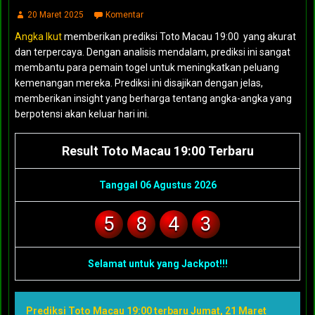
20 Maret 2025
Komentar
Angka Ikut
memberikan prediksi Toto Macau 19:00 yang akurat
dan terpercaya. Dengan analisis mendalam, prediksi ini sangat
membantu para pemain togel untuk meningkatkan peluang
kemenangan mereka. Prediksi ini disajikan dengan jelas,
memberikan insight yang berharga tentang angka-angka yang
berpotensi akan keluar hari ini.
Result Toto Macau 19:00 Terbaru
Tanggal 06 Agustus 2026
5
8
4
3
Selamat untuk yang Jackpot!!!
Prediksi Toto Macau 19:00 terbaru Jumat, 21 Maret