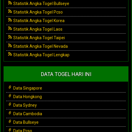
Statistik Angka Togel Bullseye
Statistik Angka Togel Pcso
Statistik Angka Togel Korea
Statistik Angka Togel Laos
Statistik Angka Togel Taipei
Statistik Angka Togel Nevada
Statistik Angka Togel Lengkap
DATA TOGEL HARI INI
Data Singapore
Data Hongkong
Data Sydney
Data Cambodia
Data Bullseye
Data Pcso