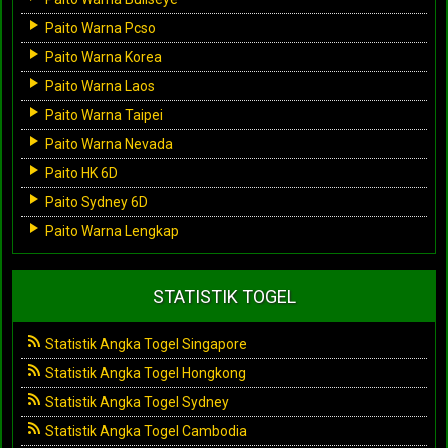
Paito Warna Pcso
Paito Warna Korea
Paito Warna Laos
Paito Warna Taipei
Paito Warna Nevada
Paito HK 6D
Paito Sydney 6D
Paito Warna Lengkap
STATISTIK TOGEL
Statistik Angka Togel Singapore
Statistik Angka Togel Hongkong
Statistik Angka Togel Sydney
Statistik Angka Togel Cambodia