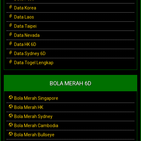
Data Korea
Data Laos
Data Taipei
Data Nevada
Data HK 6D
Data Sydney 6D
Data Togel Lengkap
BOLA MERAH 6D
Bola Merah Singapore
Bola Merah HK
Bola Merah Sydney
Bola Merah Cambodia
Bola Merah Bullseye