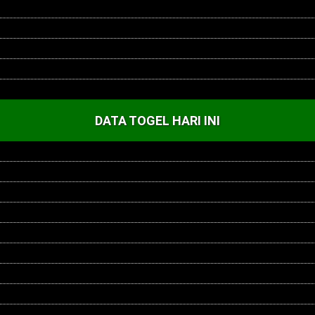
DATA TOGEL HARI INI