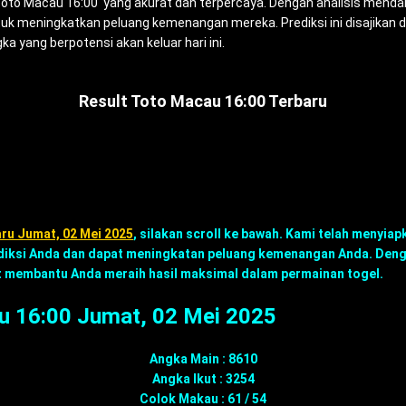
to Macau 16:00 yang akurat dan terpercaya. Dengan analisis mendala
k meningkatkan peluang kemenangan mereka. Prediksi ini disajikan d
a yang berpotensi akan keluar hari ini.
Result Toto Macau 16:00 Terbaru
aru Jumat, 02 Mei 2025
, silakan scroll ke bawah. Kami telah menyi
diksi Anda dan dapat meningkatan peluang kemenangan Anda. Deng
t membantu Anda meraih hasil maksimal dalam permainan togel.
u 16:00 Jumat, 02 Mei 2025
Angka Main : 8610
Angka Ikut : 3254
Colok Makau : 61 / 54