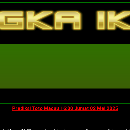
Prediksi Toto Macau 16:00 Jumat 02 Mei 2025