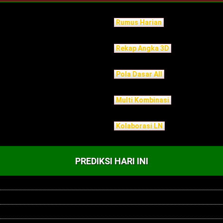
Rumus Harian
Rekap Angka 3D
Pola Dasar All
Multi Kombinasi
Kolaborasi LN
PREDIKSI HARI INI