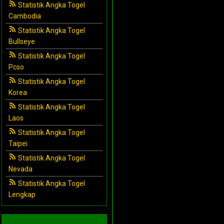
Statistik Angka Togel
Cambodia
Statistik Angka Togel
Bullseye
Statistik Angka Togel
Pcso
Statistik Angka Togel
Korea
Statistik Angka Togel
Laos
Statistik Angka Togel
Taipei
Statistik Angka Togel
Nevada
Statistik Angka Togel
Lengkap