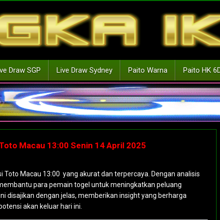
ive Draw SGP
Live Draw Sydney
Paito Warna
Paito HK 6
 Toto Macau 13:00 Senin 14 April 2025
 Toto Macau 13:00 yang akurat dan terpercaya. Dengan analisis
t membantu para pemain togel untuk meningkatkan peluang
i disajikan dengan jelas, memberikan insight yang berharga
tensi akan keluar hari ini.