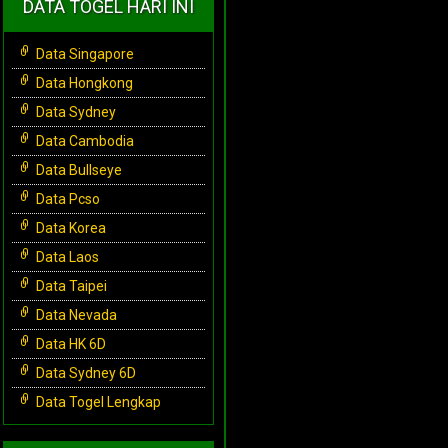
DATA TOGEL HARI INI
Data Singapore
Data Hongkong
Data Sydney
Data Cambodia
Data Bullseye
Data Pcso
Data Korea
Data Laos
Data Taipei
Data Nevada
Data HK 6D
Data Sydney 6D
Data Togel Lengkap