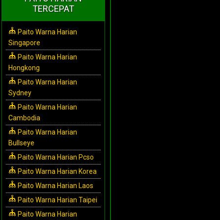
TERCEPAT
Paito Warna Harian
Singapore
Paito Warna Harian
Hongkong
Paito Warna Harian
Sydney
Paito Warna Harian
Cambodia
Paito Warna Harian
Bullseye
Paito Warna Harian Pcso
Paito Warna Harian Korea
Paito Warna Harian Laos
Paito Warna Harian Taipei
Paito Warna Harian