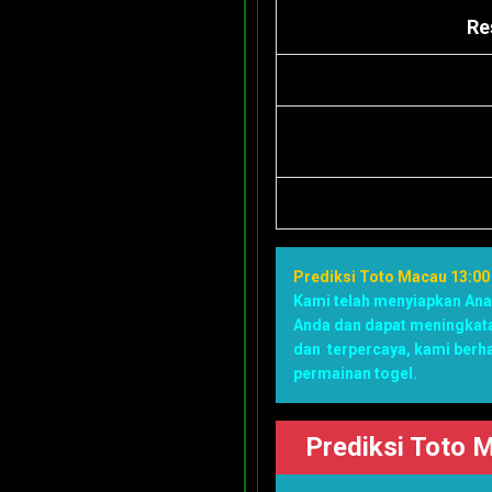
Re
Prediksi Toto Macau 13:00 
Kami telah menyiapkan Ana
Anda dan dapat meningkat
dan terpercaya, kami berh
permainan togel.
Prediksi Toto 