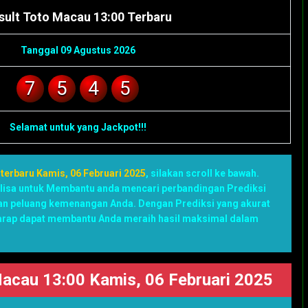
sult Toto Macau 13:00 Terbaru
Tanggal 09 Agustus 2026
7
5
4
5
Selamat untuk yang Jackpot!!!
terbaru Kamis, 06 Februari 2025
, silakan scroll ke bawah.
lisa untuk Membantu anda mencari perbandingan Prediksi
an peluang kemenangan Anda. Dengan Prediksi yang akurat
arap dapat membantu Anda meraih hasil maksimal dalam
Macau 13:00 Kamis, 06 Februari 2025