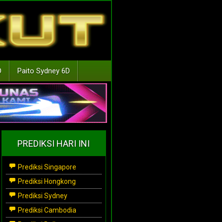
D
Paito Sydney 6D
PREDIKSI HARI INI
Prediksi Singapore
Prediksi Hongkong
Prediksi Sydney
Prediksi Cambodia