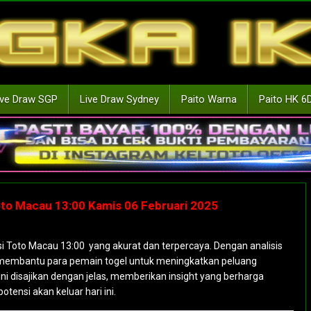
ive Draw SGP
Live Draw Sydney
Paito Warna
Paito HK 6
oto Macau 13:00 Kamis 06 Februari 2025
 Toto Macau 13:00 yang akurat dan terpercaya. Dengan analisis
t membantu para pemain togel untuk meningkatkan peluang
i disajikan dengan jelas, memberikan insight yang berharga
tensi akan keluar hari ini.