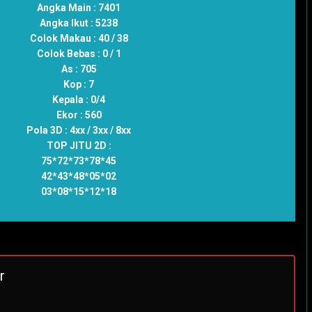
Angka Main : 7401
Angka Ikut : 5238
Colok Makau : 40 / 38
Colok Bebas : 0 / 1
As : 705
Kop : 7
Kepala : 0/4
Ekor : 560
Pola 3D : 4xx / 3xx / 8xx
TOP JITU 2D :
75*72*73*78*45
42*43*48*05*02
03*08*15*12*18
r