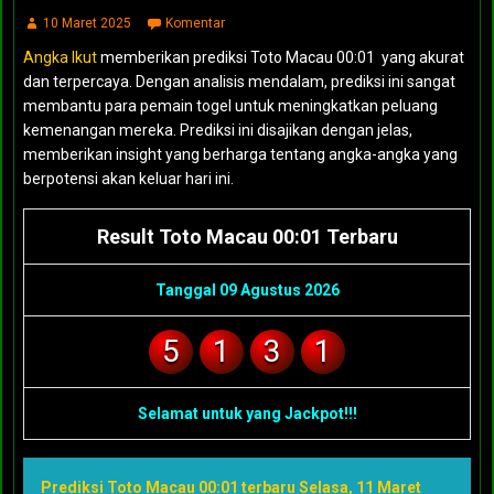
10 Maret 2025
Komentar
Angka Ikut
memberikan prediksi Toto Macau 00:01 yang akurat
dan terpercaya. Dengan analisis mendalam, prediksi ini sangat
membantu para pemain togel untuk meningkatkan peluang
kemenangan mereka. Prediksi ini disajikan dengan jelas,
memberikan insight yang berharga tentang angka-angka yang
berpotensi akan keluar hari ini.
Result Toto Macau 00:01 Terbaru
Tanggal 09 Agustus 2026
5
1
3
1
Selamat untuk yang Jackpot!!!
Prediksi Toto Macau 00:01 terbaru Selasa, 11 Maret