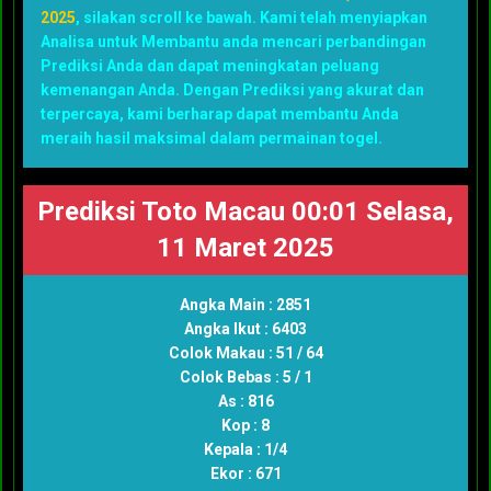
2025
, silakan scroll ke bawah. Kami telah menyiapkan
Analisa untuk Membantu anda mencari perbandingan
Prediksi Anda dan dapat meningkatan peluang
kemenangan Anda. Dengan Prediksi yang akurat dan
terpercaya, kami berharap dapat membantu Anda
meraih hasil maksimal dalam permainan togel.
Prediksi Toto Macau 00:01 Selasa,
11 Maret 2025
Angka Main : 2851
Angka Ikut : 6403
Colok Makau : 51 / 64
Colok Bebas : 5 / 1
As : 816
Kop : 8
Kepala : 1/4
Ekor : 671