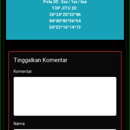
Pola 3D : 5xx / 1xx / 6xx
TOP JITU 2D :
26*24*20*23*86
84*80*83*56*54
50*53*16*14*13
Tinggalkan Komentar
Komentar
Nama