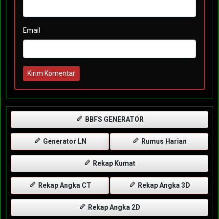
Email
Kirim Komentar
BBFS GENERATOR
Generator LN
Rumus Harian
Rekap Kumat
Rekap Angka CT
Rekap Angka 3D
Rekap Angka 2D