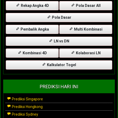
Rekap Angka 4D
Pola Dasar All
Pola Dasar
Pembalik Angka
Multi Kombinasi
LN vs DN
Kombinasi 4D
Kolaborasi LN
Kalkulator Togel
PREDIKSI HARI INI
Prediksi Singapore
Prediksi Hongkong
Prediksi Sydney