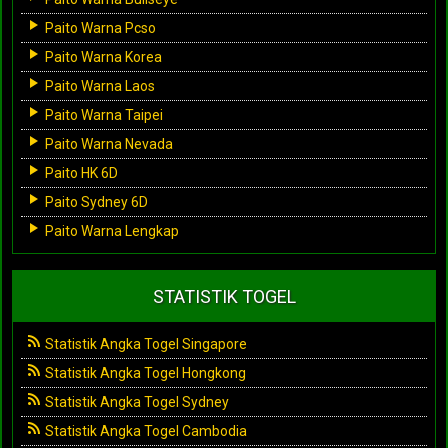
Paito Warna Pcso
Paito Warna Korea
Paito Warna Laos
Paito Warna Taipei
Paito Warna Nevada
Paito HK 6D
Paito Sydney 6D
Paito Warna Lengkap
STATISTIK TOGEL
Statistik Angka Togel Singapore
Statistik Angka Togel Hongkong
Statistik Angka Togel Sydney
Statistik Angka Togel Cambodia