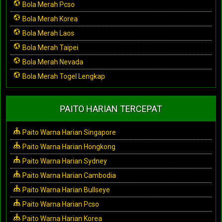
Bola Merah Pcso
Bola Merah Korea
Bola Merah Laos
Bola Merah Taipei
Bola Merah Nevada
Bola Merah Togel Lengkap
PAITO HARIAN TERCEPAT
Paito Warna Harian Singapore
Paito Warna Harian Hongkong
Paito Warna Harian Sydney
Paito Warna Harian Cambodia
Paito Warna Harian Bullseye
Paito Warna Harian Pcso
Paito Warna Harian Korea