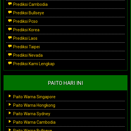
Prediksi Cambodia
Prediksi Bullseye
Prediksi Pcso
Prediksi Korea
Prediksi Laos
Prediksi Taipei
Prediksi Nevada
Prediksi Kami Lengkap
PAITO HARI INI
Paito Warna Singapore
Paito Warna Hongkong
Paito Warna Sydney
Paito Warna Cambodia
Paito Warna Bullseye