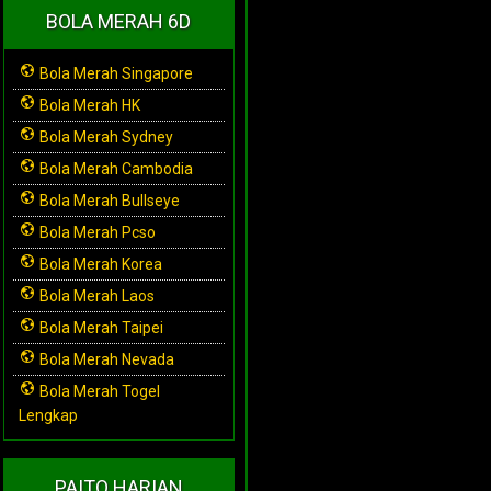
BOLA MERAH 6D
Bola Merah Singapore
Bola Merah HK
Bola Merah Sydney
Bola Merah Cambodia
Bola Merah Bullseye
Bola Merah Pcso
Bola Merah Korea
Bola Merah Laos
Bola Merah Taipei
Bola Merah Nevada
Bola Merah Togel
Lengkap
PAITO HARIAN