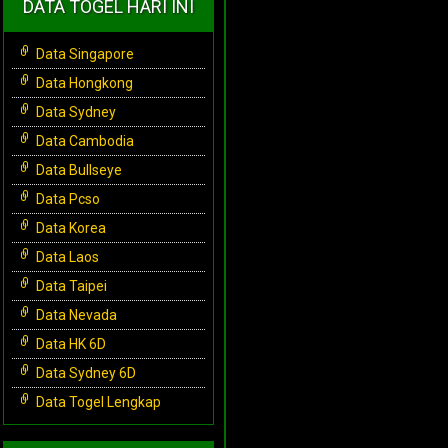
DATA TOGEL HARI INI
Data Singapore
Data Hongkong
Data Sydney
Data Cambodia
Data Bullseye
Data Pcso
Data Korea
Data Laos
Data Taipei
Data Nevada
Data HK 6D
Data Sydney 6D
Data Togel Lengkap