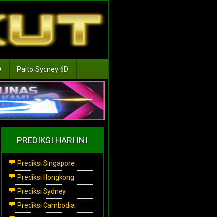
D
Paito Sydney 6D
PREDIKSI HARI INI
Prediksi Singapore
Prediksi Hongkong
Prediksi Sydney
Prediksi Cambodia