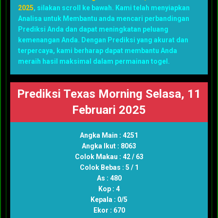
2025
, silakan scroll ke bawah. Kami telah menyiapkan
Analisa untuk Membantu anda mencari perbandingan
Prediksi Anda dan dapat meningkatan peluang
kemenangan Anda. Dengan Prediksi yang akurat dan
terpercaya, kami berharap dapat membantu Anda
meraih hasil maksimal dalam permainan togel.
Prediksi Texas Morning Selasa, 11
Februari 2025
Angka Main : 4251
Angka Ikut : 8063
Colok Makau : 42 / 63
Colok Bebas : 5 / 1
As : 480
Kop : 4
Kepala : 0/5
Ekor : 670