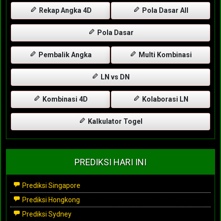
Rekap Angka 4D
Pola Dasar All
Pola Dasar
Pembalik Angka
Multi Kombinasi
LN vs DN
Kombinasi 4D
Kolaborasi LN
Kalkulator Togel
PREDIKSI HARI INI
Prediksi Singapore
Prediksi Hongkong
Prediksi Sydney