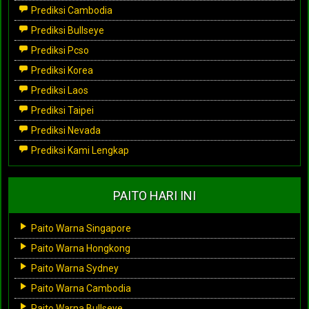
Prediksi Cambodia
Prediksi Bullseye
Prediksi Pcso
Prediksi Korea
Prediksi Laos
Prediksi Taipei
Prediksi Nevada
Prediksi Kami Lengkap
PAITO HARI INI
Paito Warna Singapore
Paito Warna Hongkong
Paito Warna Sydney
Paito Warna Cambodia
Paito Warna Bullseye