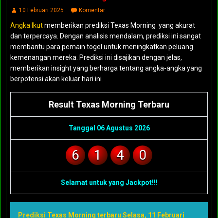
10 Februari 2025
Komentar
Angka Ikut
memberikan prediksi Texas Morning yang akurat
dan terpercaya. Dengan analisis mendalam, prediksi ini sangat
membantu para pemain togel untuk meningkatkan peluang
kemenangan mereka. Prediksi ini disajikan dengan jelas,
memberikan insight yang berharga tentang angka-angka yang
berpotensi akan keluar hari ini.
Result Texas Morning Terbaru
Tanggal 06 Agustus 2026
6
1
4
0
Selamat untuk yang Jackpot!!!
Prediksi Texas Morning terbaru Selasa, 11 Februari