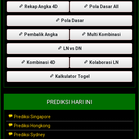
Rekap Angka 4D
Pola Dasar All
Pola Dasar
Pembalik Angka
Multi Kombinasi
LN vs DN
Kombinasi 4D
Kolaborasi LN
Kalkulator Togel
PREDIKSI HARI INI
Prediksi Singapore
Prediksi Hongkong
Prediksi Sydney