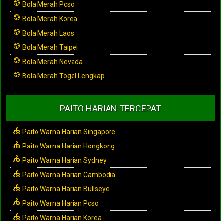
Bola Merah Pcso
Bola Merah Korea
Bola Merah Laos
Bola Merah Taipei
Bola Merah Nevada
Bola Merah Togel Lengkap
PAITO HARIAN TERCEPAT
Paito Warna Harian Singapore
Paito Warna Harian Hongkong
Paito Warna Harian Sydney
Paito Warna Harian Cambodia
Paito Warna Harian Bullseye
Paito Warna Harian Pcso
Paito Warna Harian Korea