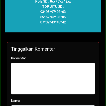
Pola 3D : 0xx / 7xx / 2xx
TOP JITU 2D :
93*95*97*92*63
65*67*62*03*05
07*02*43*45*42
Tinggalkan Komentar
Komentar
Nama