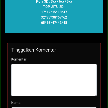
Pola 3D : 3xx / 6xx / 5xx
TOP JITU 2D :
17*12*15*18*37
32*35*38*67*62
65*68*47*42*48
Tinggalkan Komentar
Komentar
Nama