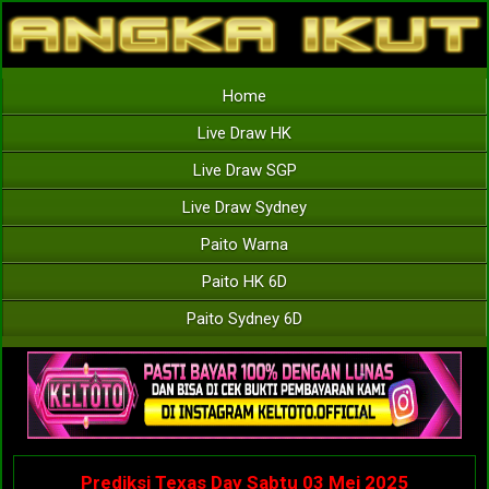
Home
Live Draw HK
Live Draw SGP
Live Draw Sydney
Paito Warna
Paito HK 6D
Paito Sydney 6D
Prediksi Texas Day Sabtu 03 Mei 2025