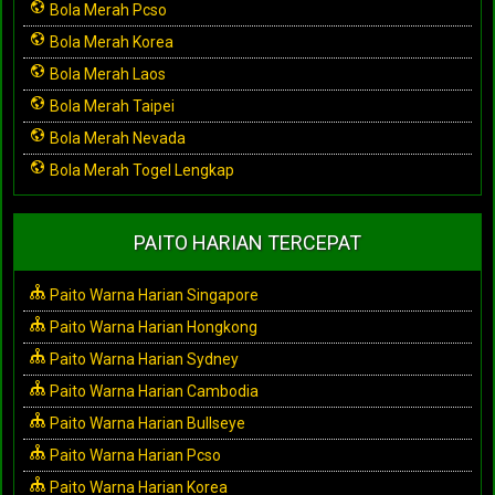
Bola Merah Pcso
Bola Merah Korea
Bola Merah Laos
Bola Merah Taipei
Bola Merah Nevada
Bola Merah Togel Lengkap
PAITO HARIAN TERCEPAT
Paito Warna Harian Singapore
Paito Warna Harian Hongkong
Paito Warna Harian Sydney
Paito Warna Harian Cambodia
Paito Warna Harian Bullseye
Paito Warna Harian Pcso
Paito Warna Harian Korea