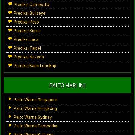
Prediksi Cambodia
Prediksi Bullseye
Prediksi Pcso
Prediksi Korea
Prediksi Laos
Prediksi Taipei
Prediksi Nevada
Prediksi Kami Lengkap
PAITO HARI INI
Paito Warna Singapore
Paito Warna Hongkong
Paito Warna Sydney
Paito Warna Cambodia
Paito Warna Bullseye