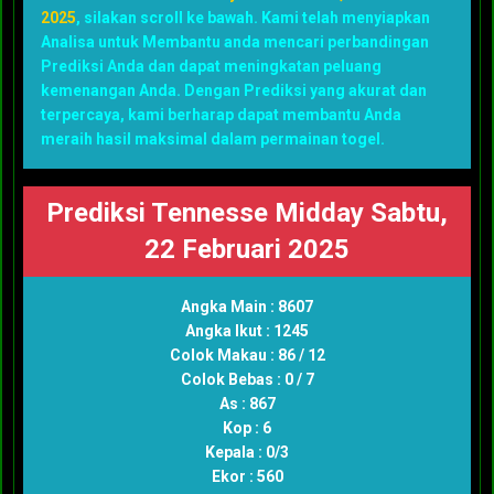
2025
, silakan scroll ke bawah. Kami telah menyiapkan
Analisa untuk Membantu anda mencari perbandingan
Prediksi Anda dan dapat meningkatan peluang
kemenangan Anda. Dengan Prediksi yang akurat dan
terpercaya, kami berharap dapat membantu Anda
meraih hasil maksimal dalam permainan togel.
Prediksi Tennesse Midday Sabtu,
22 Februari 2025
Angka Main : 8607
Angka Ikut : 1245
Colok Makau : 86 / 12
Colok Bebas : 0 / 7
As : 867
Kop : 6
Kepala : 0/3
Ekor : 560