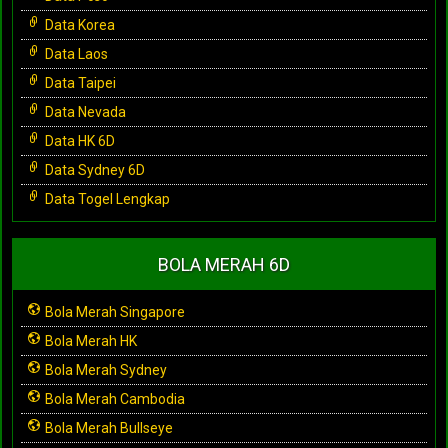
Data Korea
Data Laos
Data Taipei
Data Nevada
Data HK 6D
Data Sydney 6D
Data Togel Lengkap
BOLA MERAH 6D
Bola Merah Singapore
Bola Merah HK
Bola Merah Sydney
Bola Merah Cambodia
Bola Merah Bullseye