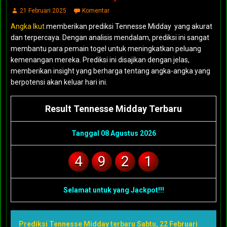
21 Februari 2025
Komentar
Angka Ikut
memberikan prediksi Tennesse Midday yang akurat
dan terpercaya. Dengan analisis mendalam, prediksi ini sangat
membantu para pemain togel untuk meningkatkan peluang
kemenangan mereka. Prediksi ini disajikan dengan jelas,
memberikan insight yang berharga tentang angka-angka yang
berpotensi akan keluar hari ini.
Result Tennesse Midday Terbaru
Tanggal 08 Agustus 2026
4
9
2
1
Selamat untuk yang Jackpot!!!
Prediksi Tennesse Midday terbaru Sabtu, 22 Februari