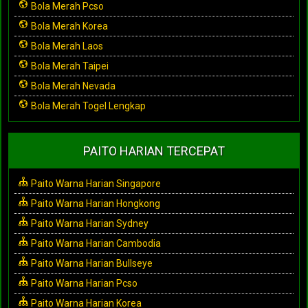
Bola Merah Pcso
Bola Merah Korea
Bola Merah Laos
Bola Merah Taipei
Bola Merah Nevada
Bola Merah Togel Lengkap
PAITO HARIAN TERCEPAT
Paito Warna Harian Singapore
Paito Warna Harian Hongkong
Paito Warna Harian Sydney
Paito Warna Harian Cambodia
Paito Warna Harian Bullseye
Paito Warna Harian Pcso
Paito Warna Harian Korea