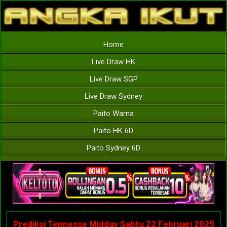
Home
Live Draw HK
Live Draw SGP
Live Draw Sydney
Paito Warna
Paito HK 6D
Paito Sydney 6D
Prediksi Tennesse Midday Sabtu 22 Februari 2025