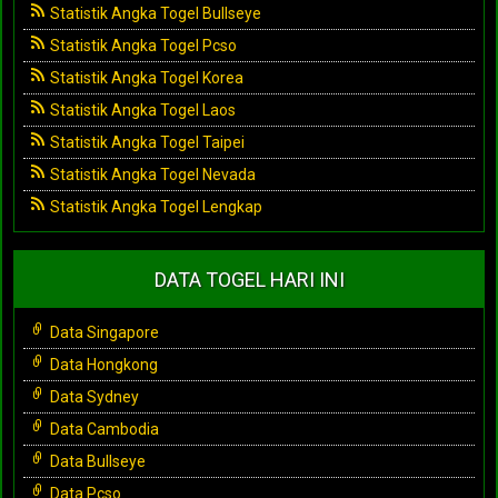
Statistik Angka Togel Bullseye
Statistik Angka Togel Pcso
Statistik Angka Togel Korea
Statistik Angka Togel Laos
Statistik Angka Togel Taipei
Statistik Angka Togel Nevada
Statistik Angka Togel Lengkap
DATA TOGEL HARI INI
Data Singapore
Data Hongkong
Data Sydney
Data Cambodia
Data Bullseye
Data Pcso