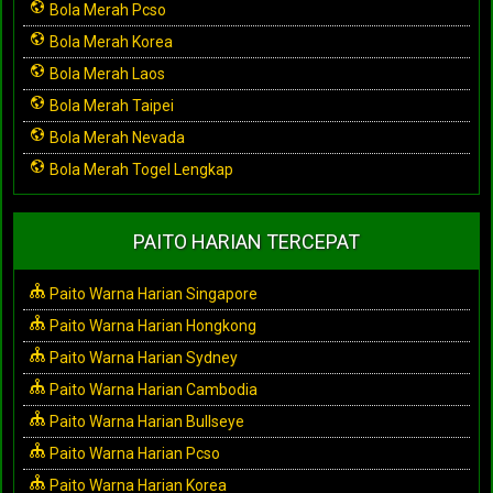
Bola Merah Pcso
Bola Merah Korea
Bola Merah Laos
Bola Merah Taipei
Bola Merah Nevada
Bola Merah Togel Lengkap
PAITO HARIAN TERCEPAT
Paito Warna Harian Singapore
Paito Warna Harian Hongkong
Paito Warna Harian Sydney
Paito Warna Harian Cambodia
Paito Warna Harian Bullseye
Paito Warna Harian Pcso
Paito Warna Harian Korea