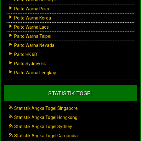
Paito Warna Pcso
Paito Warna Korea
Paito Warna Laos
Paito Warna Taipei
Paito Warna Nevada
Paito HK 6D
Paito Sydney 6D
Paito Warna Lengkap
STATISTIK TOGEL
Statistik Angka Togel Singapore
Statistik Angka Togel Hongkong
Statistik Angka Togel Sydney
Statistik Angka Togel Cambodia