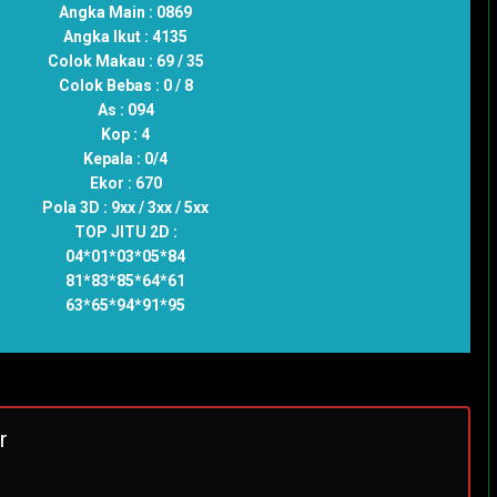
Angka Main : 0869
Angka Ikut : 4135
Colok Makau : 69 / 35
Colok Bebas : 0 / 8
As : 094
Kop : 4
Kepala : 0/4
Ekor : 670
Pola 3D : 9xx / 3xx / 5xx
TOP JITU 2D :
04*01*03*05*84
81*83*85*64*61
63*65*94*91*95
r