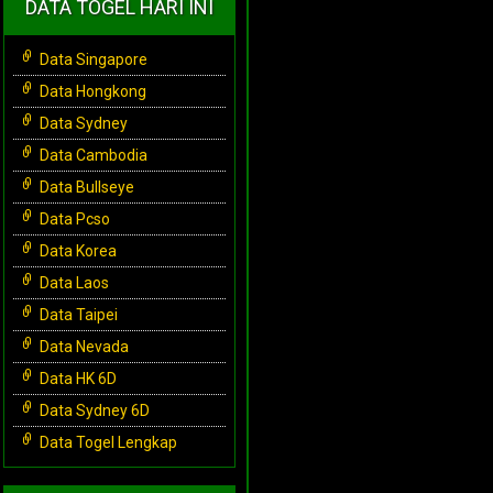
DATA TOGEL HARI INI
Data Singapore
Data Hongkong
Data Sydney
Data Cambodia
Data Bullseye
Data Pcso
Data Korea
Data Laos
Data Taipei
Data Nevada
Data HK 6D
Data Sydney 6D
Data Togel Lengkap