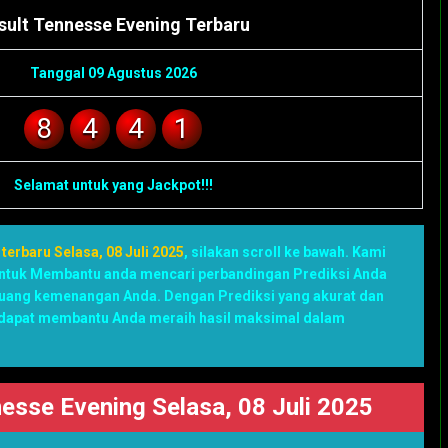
sult Tennesse Evening Terbaru
Tanggal 09 Agustus 2026
8
4
4
1
Selamat untuk yang Jackpot!!!
terbaru Selasa, 08 Juli 2025
, silakan scroll ke bawah. Kami
untuk Membantu anda mencari perbandingan Prediksi Anda
luang kemenangan Anda. Dengan Prediksi yang akurat dan
 dapat membantu Anda meraih hasil maksimal dalam
nesse Evening Selasa, 08 Juli 2025