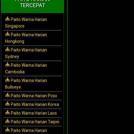
TERCEPAT
Paito Warna Harian
Singapore
Paito Warna Harian
Hongkong
Paito Warna Harian
Sydney
Paito Warna Harian
Cambodia
Paito Warna Harian
Bullseye
Paito Warna Harian Pcso
Paito Warna Harian Korea
Paito Warna Harian Laos
Paito Warna Harian Taipei
Paito Warna Harian