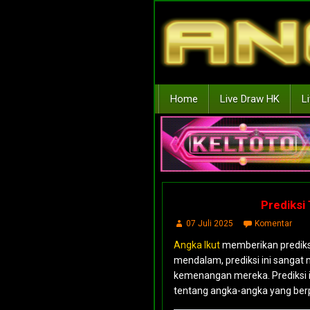
Home
Live Draw HK
L
Prediksi
07 Juli 2025
Komentar
Angka Ikut
memberikan prediksi
mendalam, prediksi ini sanga
kemenangan mereka. Prediksi in
tentang angka-angka yang berpo