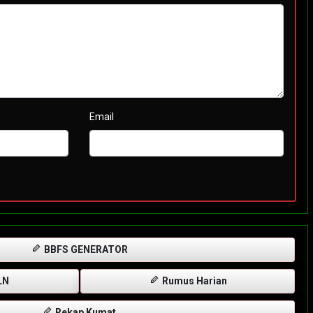
Email
BBFS GENERATOR
LN
Rumus Harian
Rekap Kumat