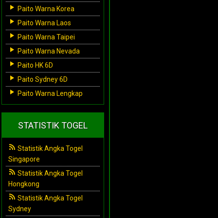
Paito Warna Korea
Paito Warna Laos
Paito Warna Taipei
Paito Warna Nevada
Paito HK 6D
Paito Sydney 6D
Paito Warna Lengkap
STATISTIK TOGEL
Statistik Angka Togel
Singapore
Statistik Angka Togel
Hongkong
Statistik Angka Togel
Sydney