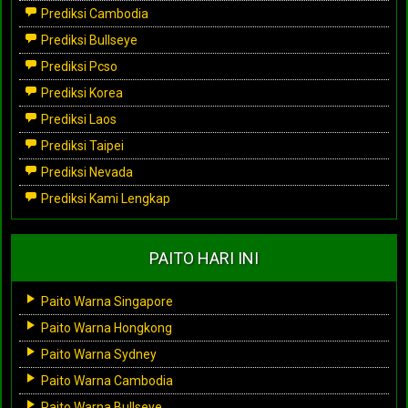
Prediksi Cambodia
Prediksi Bullseye
Prediksi Pcso
Prediksi Korea
Prediksi Laos
Prediksi Taipei
Prediksi Nevada
Prediksi Kami Lengkap
PAITO HARI INI
Paito Warna Singapore
Paito Warna Hongkong
Paito Warna Sydney
Paito Warna Cambodia
Paito Warna Bullseye