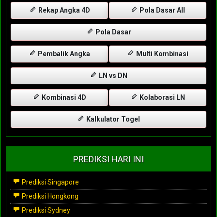
Rekap Angka 4D
Pola Dasar All
Pola Dasar
Pembalik Angka
Multi Kombinasi
LN vs DN
Kombinasi 4D
Kolaborasi LN
Kalkulator Togel
PREDIKSI HARI INI
Prediksi Singapore
Prediksi Hongkong
Prediksi Sydney