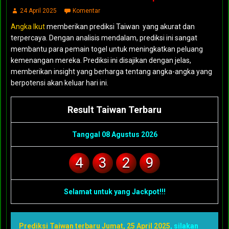
24 April 2025
Komentar
Angka Ikut
memberikan prediksi Taiwan yang akurat dan
terpercaya. Dengan analisis mendalam, prediksi ini sangat
membantu para pemain togel untuk meningkatkan peluang
kemenangan mereka. Prediksi ini disajikan dengan jelas,
memberikan insight yang berharga tentang angka-angka yang
berpotensi akan keluar hari ini.
Result Taiwan Terbaru
Tanggal 08 Agustus 2026
4
3
2
9
Selamat untuk yang Jackpot!!!
Prediksi Taiwan terbaru Jumat, 25 April 2025
, silakan